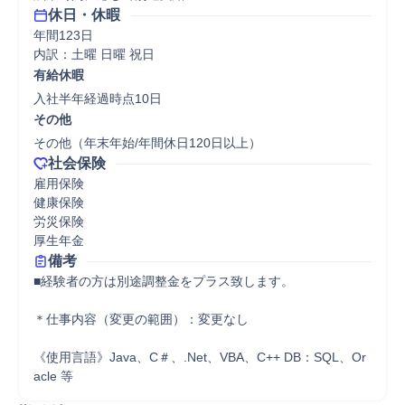
休日・休暇
年間123日

内訳：土曜 日曜 祝日
有給休暇
入社半年経過時点10日
その他
その他（年末年始/年間休日120日以上）
社会保険
雇用保険

健康保険

労災保険

厚生年金
備考
■経験者の方は別途調整金をプラス致します。

＊仕事内容（変更の範囲）：変更なし

《使用言語》Java、C＃、.Net、VBA、C++ DB：SQL、Or
acle 等