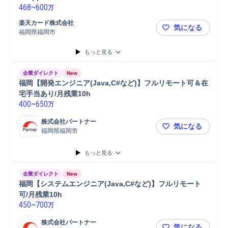
468
~
600
万
楽天カード株式会社
気になる
福岡県福岡市
◆【福岡/ジュ
もっと見る
企業ダイレクト
New
福岡【開発エンジニア(Java,C#など)】フルリモート可＆在
宅手当あり/月残業10h
400
~
650
万
株式会社パートナー
気になる
福岡県福岡市
福岡【開発エ
もっと見る
企業ダイレクト
New
福岡【システムエンジニア(Java,C#など)】フルリモート
可/月残業10h
450
~
700
万
株式会社パートナー
気になる