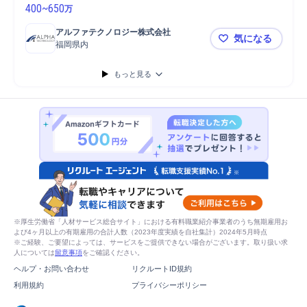
400
~
650
万
アルファテクノロジー株式会社
気になる
福岡県内
【福岡/オ
もっと見る
※厚生労働省「人材サービス総合サイト」における有料職業紹介事業者のうち無期雇用お
よび4ヶ月以上の有期雇用の合計人数（2023年度実績を自社集計）2024年5月時点
※ご経験、ご要望によっては、サービスをご提供できない場合がございます。取り扱い求
人については
留意事項
をご確認ください。
ヘルプ・お問い合わせ
リクルートID規約
利用規約
プライバシーポリシー