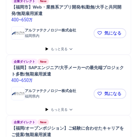
企業ダイレクト
New
【福岡市】Web・業務系アプリ開発/転勤無/大手と共同開
発/無期雇用派遣
400
~
650
万
アルファテクノロジー株式会社
気になる
福岡県内
【福岡市】W
もっと見る
企業ダイレクト
New
【福岡】SAPエンジニア/大手メーカーの最先端プロジェク
ト多数/無期雇用派遣
400
~
650
万
アルファテクノロジー株式会社
気になる
福岡県内
【福岡】S
もっと見る
企業ダイレクト
New
【福岡/オープンポジション】ご経験に合わせたキャリアを
ご提案/無期雇用派遣