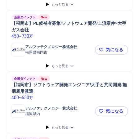
もっと見る
DB設計
Java
画像処理
データベース
C#
AWS
Azure
データベース設計
JavaScript
Python
TypeScript
システム開発
企業ダイレクト
New
ソフトウェアエンジニアリング
アプリ製作
【福岡市】PL候補者募集/ソフトウェア開発/上流案件×大手
ガス会社
450
~
730
万
アルファテクノロジー株式会社
気になる
福岡県福岡市
【福岡市】P
もっと見る
企業ダイレクト
New
【福岡市】ソフトウェア開発エンジニア/大手と共同開発/無
期雇用派遣
400
~
650
万
アルファテクノロジー株式会社
気になる
福岡県内
【福岡市】
もっと見る