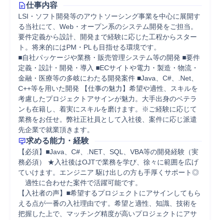
仕事内容
LSI・ソフト開発等のアウトソーシング事業を中心に展開す
る当社にて、Web・オープン系のシステム開発をご担当。
要件定義から設計、開発まで経験に応じた工程からスター
ト。将来的にはPM・PLも目指せる環境です。

■自社パッケージや業務・販売管理システム等の開発 ■要件
定義・設計・開発・導入 ■ECサイトや電力・製造・物流・
金融・医療等の多岐にわたる開発案件 ■Java、C#、.Net、
C++等を用いた開発 【仕事の魅力】希望や適性、スキルを
考慮したプロジェクトアサインが魅力。大手出身のベテラ
ンも在籍し、着実にスキルを磨けます。※ご経験に応じて
業務をお任せ。弊社正社員として入社後、案件に応じ派遣
先企業で就業頂きます。
求める能力・経験
【必須】■Java、C#、.NET、SQL、VBA等の開発経験（実
務必須） ★入社後はOJTで業務を学び、徐々に範囲を広げ
ていけます。エンジニア 駆け出しの方も手厚くサポート◎
　適性に合わせた案件で活躍可能です。

【入社者の声】■希望するプロジェクトにアサインしてもら
える点が一番の入社理由です。希望と適性、知識、技術を
把握した上で、マッチング精度が高いプロジェクトにアサ