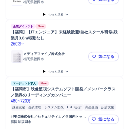
福岡県福岡市
福岡【システ
もっと見る
企業ダイレクト
New
【福岡】【ITエンジニア】未経験歓迎/自社スクール研修/残
業月3.8h/転勤なし
260
~
万
メディアファイブ株式会社
気になる
福岡県福岡市
【福岡】【I
もっと見る
エージェント求人
New
【福岡市】映像監視システムソフト開発／メンバークラス
／業界のリーディングカンパニー 
480
~
720
万
課題設定
品質管理
システム監視
UI/UX設計
商品企画
設計支援
UI設計
プロジェクトリーダー
ネットワーク
テスト
設計評価
i-PRO株式会社／セキュリティカメラ国内トップ
気になる
開発
品質保証
ソフトウェア
クラウド
監視システム
シェアメーカー／医療用カメラモジュールで世界
福岡県福岡市
【福岡市】
シェアNo.1
ハードウェア
要件定義
アプリケーション設計
システム設計