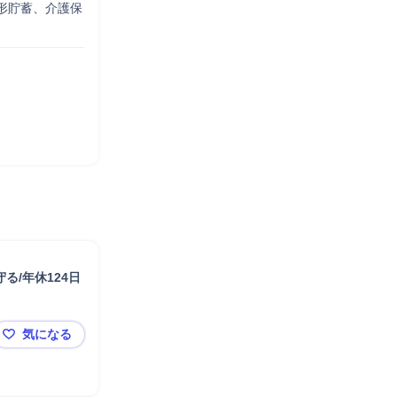
形貯蓄、介護保
る/年休124日
気になる
【PM-自社開発物件を担当】未経験◎オーナー様の収益と