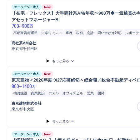
エージェント求人
New
【在宅・フレックス】大手商社系AM/年収〜900万◆一気通貫の
アセットマネージャーB
700
~
900
万
不動産資産運用
マネジメント
事務
税務
会計
問い合わせ対応
レポーテ
Microsoft Word
Microsoft Excel
ファイナンス
不動産証券化
ビルメンテナ
商社系AM会社
プロパティマネジメント
東京都千代田区
もっと見る
エージェント求人
New
東京建物＜2026年度 9/27応募締切＞総合職／総合不動産ディベ
800
~
1400
万
物流施設
商業施設
ホテル
オフィスビル
営業
開発
東京建物株式会社
東京都中央区
もっと見る
エージェント求人
New