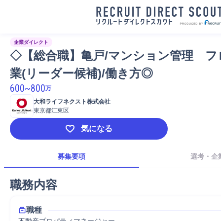
企業ダイレクト
◇【総合職】亀戸/マンション管理　フ
業(リーダー候補)/働き方◎
600
~
800
万
大和ライフネクスト株式会社
東京都江東区
気になる
募集要項
選考・企
職務内容
職種