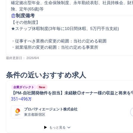
確定拠出型年金、生命保険制度、永年勤続表彰、社員持株会、財
険、定年(65歳)等
制度備考
【その他制度】

★ステップ休暇制度(3年毎に10日間休暇、5万円手当支給)

・従事すべき業務の変更の範囲：当社の定める範囲

・就業場所の変更の範囲：当社の定める事業所
最終更新日： 
2026/6/4
条件の近いおすすめ求人
企業ダイレクト
New
【PM-自社開発物件を担当】未経験◎オーナー様の収益と将来を守
351
~
496
万
プロパティエージェント株式会社
東京都新宿区
もっと見る