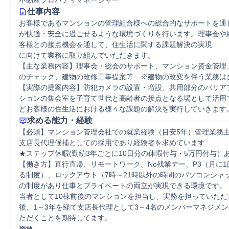
不動産プロパティマネージャー
仕事内容
お客様であるマンションの管理組合様への総合的なサポートを通
が快適・安全に過ごせるような環境づくりを行います。理事会や
客様との接点機会を通して、住生活に関する課題解決の実現

に向けて業務に取り組んでいただきます。

【主な業務内容】理事会・総会のサポート、マンション資金管理
のチェック、建物の改修工事提案等　※建物の改変を伴う業務は含
【実際の提案内容】防犯カメラの設置・増設、共用部分のバリア
ションの集会室を子育て世代と高齢者の接点となる場として活用
どお客様の住生活における様々な課題の解決を実行していきます
求める能力・経験
【必須】マンション管理会社での就業経験（目安5年）管理業務
支店長代理候補としての採用であり経験者を求めています

★ステップ休暇(勤続3年ごとに10日分の休暇付与・5万円付与）あ
【働き方】直行直帰、リモートワーク、No残業デー、P3（月に1
る制度）、ロックアウト（7時～21時以外の時間のパソコンシャ
の制度があり仕事とプライベートの両立が実現できる環境です。
当者として10棟前後のマンションを担当し、実務を担っていただ
後、1～3年を経て支店長代理として3～4名のメンバーマネジメ
ただくことを期待してます。