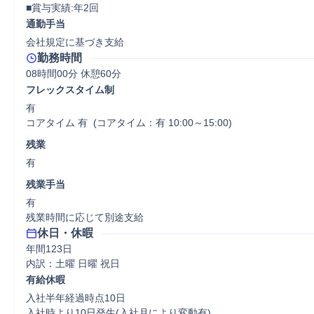
■賞与実績:年2回
通勤手当
会社規定に基づき支給
勤務時間
08時間00分 休憩60分
フレックスタイム制
有

コアタイム 有  (コアタイム：有 10:00～15:00)
残業
有
残業手当
有

残業時間に応じて別途支給
休日・休暇
年間123日

内訳：土曜 日曜 祝日
有給休暇
入社半年経過時点10日

入社時より10日発生(入社月により変動有)