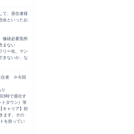
して、居住者様
総会といったお
、修繕必要箇所
まない

フリー化、マン
できないか、な
。
主任者　※今回
り

回3時で退社す
ットダウン）等
【キャリア】担
きます。その
ントを担ってい