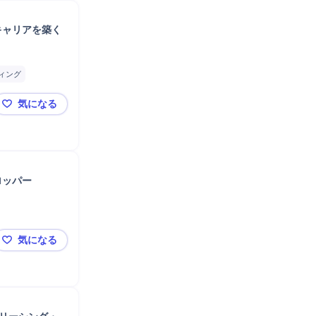
キャリアを築く
ィング
ンス
気になる
【在宅・フレックス】大手商社系AM/年収〜900万◆
ロッパー
気になる
東京建物＜2026年度 9/27応募締切＞総合職／総合不