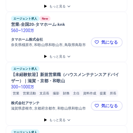
もっと見る
エージェント求人
New
営業-全国20-タマホーム-knk
560
~
1200
万
タマホーム株式会社
気になる
奈良県橿原市, 和歌山県和歌山市, 鳥取県鳥取市
営業-全国20
もっと見る
エージェント求人
【未経験歓迎】新規営業職（ハウスメンテナンスアドバイ
ザー）｜滋賀・京都・和歌山
300
~
1000
万
営業
営業活動
支店長
撮影
財務
主任
資料作成
提案
所長
副主任
エリアマネージャー
株式
研修実施
主任/リーダー
株式会社アサンテ
気になる
マネージャー
コンプライアンス
自動車/輸送機械
自動車/輸送機器
滋賀県彦根市, 京都府京都市, 和歌山県和歌山市
【未経験歓
自動車
普通自動車
接客
もっと見る
エージェント求人