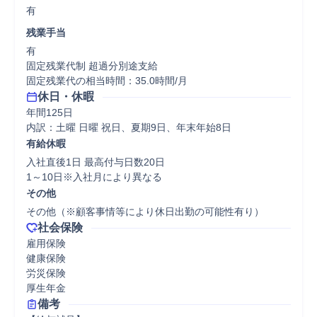
有
残業手当
有

固定残業代制 超過分別途支給

固定残業代の相当時間：35.0時間/月
休日・休暇
年間125日

内訳：土曜 日曜 祝日、夏期9日、年末年始8日
有給休暇
入社直後1日 最高付与日数20日

1～10日※入社月により異なる
その他
その他（※顧客事情等により休日出勤の可能性有り）
社会保険
雇用保険

健康保険

労災保険

厚生年金
備考