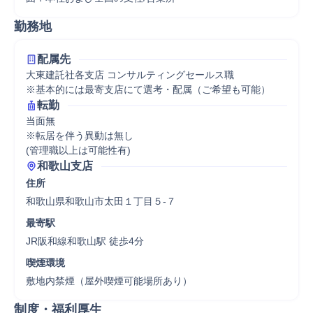
勤務地
配属先
大東建託社各支店 コンサルティングセールス職

※基本的には最寄支店にて選考・配属（ご希望も可能）
転勤
当面無

※転居を伴う異動は無し

(管理職以上は可能性有)
和歌山支店
住所
和歌山県和歌山市太田１丁目５-７
最寄駅
JR阪和線和歌山駅 徒歩4分
喫煙環境
敷地内禁煙（屋外喫煙可能場所あり）
制度・福利厚生