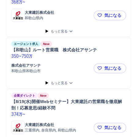
368
~
万
大東建託株式会社
気になる
和歌山県内
和歌山県【
もっと見る
エージェント求人
New
【和歌山】ルート営業職　株式会社アサンテ
350
~
750
万
株式会社アサンテ
気になる
和歌山県和歌山市
【和歌山】
もっと見る
企業ダイレクト
New
【8/19(水)開催Webセミナー】大東建託の営業職を徹底解
剖！応募意思/経験不問
374
~
万
大東建託株式会社
気になる
三重県内, 奈良県内, 和歌山県内
【8/19(