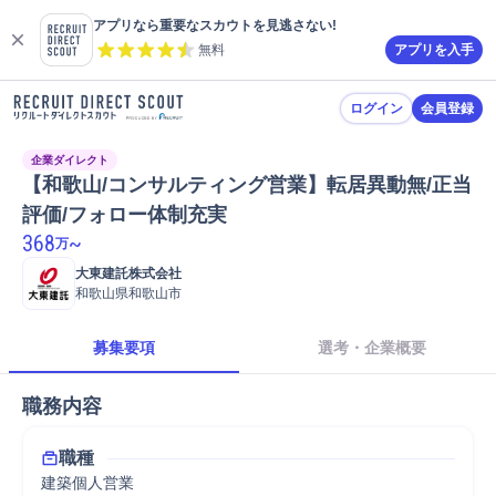
アプリなら重要なスカウトを見逃さない!
無料
アプリを入手
ログイン
会員登録
企業ダイレクト
【和歌山/コンサルティング営業】転居異動無/正当
評価/フォロー体制充実
368
~
万
大東建託株式会社
和歌山県和歌山市
募集要項
選考・企業概要
職務内容
職種
建築個人営業