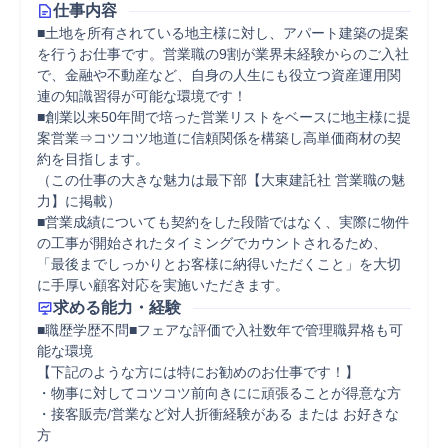
仕事内容
■土地を所有されている地主様に対し、アパート建築の提案
を行うお仕事です。営業職の9割が業界未経験からのご入社
で、金融や不動産など、自身の人生にも役立つ資産運用関
連の知識習得が可能な環境です！

■創業以来50年間で培った営業リストをベースに地主様に提
案営業⇒コツコツ地道に信頼関係を構築し高単価商材の契
約を目指します。

（この仕事の大きな魅力は最下部【大東建託社 営業職の魅
力】に掲載）

■営業成績についても契約をした段階ではなく、実際に物件
の工事が開始されたタイミングでカウントされるため、
「最後までしっかりとお客様に納得いただくこと」を大切
に手厚い顧客対応を実施いただきます。
求める能力・経験
■職歴学歴不問■フェアな評価で入社数年で管理職昇格も可
能な環境

【下記のような方には特にお勧めのお仕事です！】

・物事に対してコツコツ前向きにに頑張ることが得意な方

・接客販売/営業など対人折衝経験がある または お好きな
方　　
