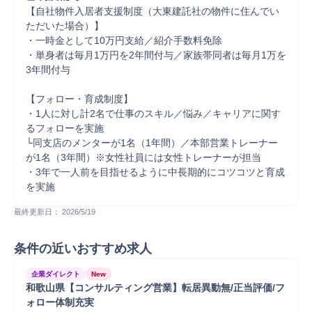
【自社物件入居者支援制度（大東建託社の物件に住んでい
ただいた場合）】 

・一時金として10万円支給／紹介手数料免除 

・単身者は毎月1万円を2年間付与／家族帯同者は毎月1万を
3年間付与 

【フォロー・育成制度】 

・1人に対し計2名で仕事のスキル／悩み／キャリアに関す
るフォローを実施 

└同支店のメンターが1名（1年間）／本部営業トレーナー
が1名（3年間）※女性社員には女性トレーナーが担当

・3年で一人前を目指せるように中長期的にコツコツと育成
を実施
最終更新日： 
2026/5/19
条件の近いおすすめ求人
企業ダイレクト
New
和歌山県【コンサルティング営業】転居異動無/正当評価/フ
ォロー体制充実