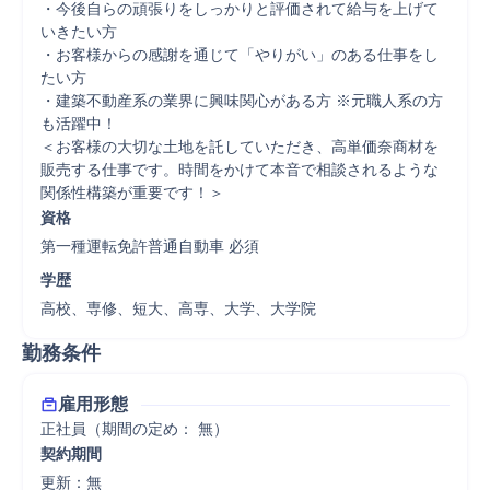
・今後自らの頑張りをしっかりと評価されて給与を上げて
いきたい方

・お客様からの感謝を通じて「やりがい」のある仕事をし
たい方

・建築不動産系の業界に興味関心がある方 ※元職人系の方
も活躍中！

＜お客様の大切な土地を託していただき、高単価奈商材を
販売する仕事です。時間をかけて本音で相談されるような
関係性構築が重要です！＞
資格
第一種運転免許普通自動車 必須
学歴
高校、専修、短大、高専、大学、大学院
勤務条件
雇用形態
正社員（期間の定め： 無）
契約期間
更新：無 