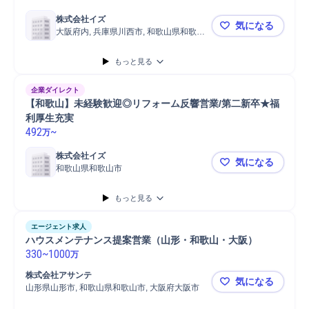
株式会社イズ
気になる
大阪府内, 兵庫県川西市, 和歌山県和歌山
【リフォーム
市
もっと見る
企業ダイレクト
【和歌山】未経験歓迎◎リフォーム反響営業/第二新卒★福
利厚生充実
492
~
万
株式会社イズ
気になる
和歌山県和歌山市
【和歌山】
もっと見る
エージェント求人
ハウスメンテナンス提案営業（山形・和歌山・大阪）
330
~
1000
万
株式会社アサンテ
気になる
山形県山形市, 和歌山県和歌山市, 大阪府大阪市
ハウスメン