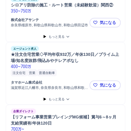
シロアリ防除の施工・ルート営業（未経験歓迎）関西②
350
~
750
万
株式会社アサンテ
気になる
奈良県橿原市, 和歌山県和歌山市, 和歌山県田辺市
シロアリ防
もっと見る
エージェント求人
★注文住宅営業◇平均年収932万／年休130日／プライム上
場/知名度抜群/飛込みやテレアポなし
400
~
700
万
注文住宅
営業
普通自動車
タマホーム株式会社
気になる
滋賀県近江八幡市, 奈良県奈良市, 和歌山県和歌山
★注文住宅営
市
もっと見る
企業ダイレクト
【リフォーム事業営業プレイングMG候補】賞与6～8ヶ月
支給実績有/年休120日
700
~
万