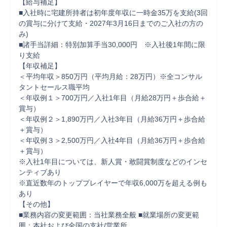
【給与補足】 

■入社時に宅建所持者は初年度年収に一時金35万を支給(3回
の賞与に分けて支給・2027年3月16日までのご入社の方の
み) 

■諸手当詳細：特別加算手当30,000円　※入社後1年間に限
り支給 

【年収補足】 

＜平均年収＞850万円（平均月給：28万円）※全コンサル
タントセールス職平均 

＜年収例１＞700万円／入社1年目（月給28万円＋歩合給＋
賞与） 

＜年収例２＞1,890万円／入社3年目（月給36万円＋歩合給
＋賞与） 

＜年収例３＞2,500万円／入社4年目（月給36万円＋歩合給
＋賞与） 

※入社1年目については、新人賞・敢闘賞制度などのインセ
ンティブあり 

※直近数年のトッププレイヤーで年収6,000万を超える例も
あり 

【その他】 

■業務内容の変更範囲：当社業務全般 ■就業場所の変更範
囲：本社および全国の支社/営業所