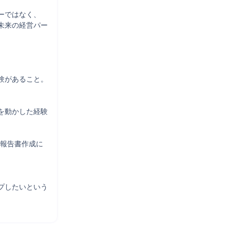
ではなく、

未来の経営パー
があること。

を動かした経験
析や報告書作成に
プしたいという