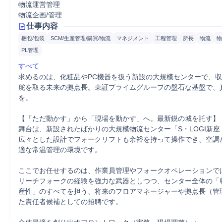
物流運営管理
物流企画/管理
仕事内容
梱包/包装
SCM/生産管理/購買/物流
マネジメント
工程管理
所長
物流
物
PL管理
すべて
求めるのは、化粧品やPC機器を扱う新設の大規模センターで、
舵を取る未来の拠点長。東証プライムグループの盤石な基盤で、
を。

【「ただ動かす」から「現場を動かす」へ。最新鋭の城を託す】

舞台は、新設されたばかりの大規模物流センター「S・LOGI新座 Ea
広々とした設計でフォークリフトも余裕を持って操作でき、空調
適な常温管理の環境です。

ここでお任せするのは、作業員管理やフォークオペレーションでは
リーチフォークの経験を強力な武器としつつ、センター全体の「
産性」のすべてを担う、将来のフロアマネージャーや拠点長（管
た責任者候補としての招聘です。
