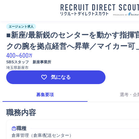
エージェント求人
■新座/最新鋭のセンターを動かす指揮
クの腕を拠点経営へ昇華／マイカー可
400
~
600
万
SBSスタッフ　新座事業所
埼玉県新座市
気になる
募集要項
選考・企
職務内容
職種
倉庫管理（倉庫/配送センター）