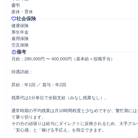
慶弔

産休・育休
社会保険
健康保険

厚生年金

雇用保険

労災保険
備考
月給：280,000円 〜 400,000円（基本給＋役職手当）

待遇詳細：

昇給：年1回 ／ 賞与：年2回

残業代は1分単位で全額支給（みなし残業なし）。

通常時期の平均残業は月10時間程度と少なめですが、繁忙期には
て乗り切ります。

その分の頑張りは給与にダイレクトに反映されるため、大手グル
「安心感」と「稼げる手応え」を両立できます。