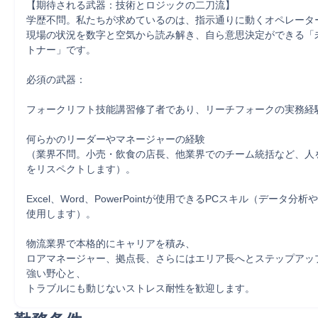
【期待される武器：技術とロジックの二刀流】

学歴不問。私たちが求めているのは、指示通りに動くオペレーター
現場の状況を数字と空気から読み解き、自ら意思決定ができる「
トナー」です。

必須の武器：

フォークリフト技能講習修了者であり、リーチフォークの実務経験
何らかのリーダーやマネージャーの経験

（業界不問。小売・飲食の店長、他業界でのチーム統括など、人
をリスペクトします）。

Excel、Word、PowerPointが使用できるPCスキル（データ分
使用します）。

物流業界で本格的にキャリアを積み、

ロアマネージャー、拠点長、さらにはエリア長へとステップアッ
強い野心と、

トラブルにも動じないストレス耐性を歓迎します。