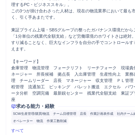
理するPC・ビジネススキル」。

この3つが掛け合わさった人材は、現在の物流業界において最も
く、引く手あまたです。

東証プライム上場・SBSグループの整ったガバナンス環境だからこ
「1分単位の残業代全額支給」など労働環境のホワイトさは絶対。
すり減ることなく、巨大なインフラを自分の手でコントロールす
えます。

【キーワード】

倉庫管理　物流管理　フォークリフト　リーチフォーク　現場責
ネージャー　所長候補　拠点長　入出庫管理　生産性向上　業務
理　チームリーダー　店長　マネージャー　収支管理　ＰＬ管理
程管理　流通加工　ピッキング　パレット搬送　エクセル　パワ
ータ分析　空調完備　最新鋭センター　残業代全額支給　東証プ
座
求める能力・経験
SCM/生産管理/購買/物流
チーム目標管理
店長
作業計画表作成
社内チーム
オペレーター
物流
作業工数削減
すべて