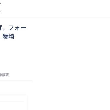
官。フォー
＿物埼
業概要