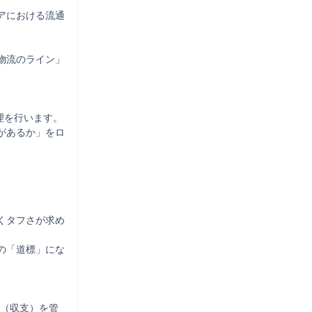
アにおける流通
物流のライン」
理を行います。

があるか」をロ
くタフさが求め
の「道標」にな
L（収支）を管