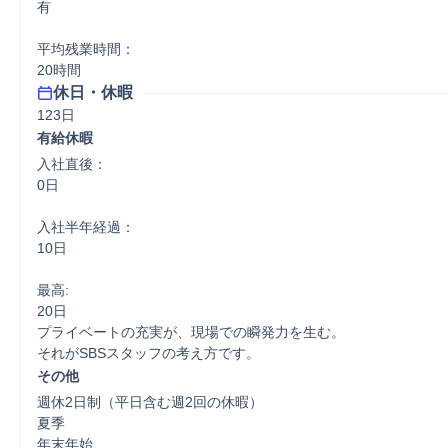
有

平均残業時間：

20時間
休日・休暇
123日
有給休暇
入社直後：

0日

入社半年経過：

10日

最高:

20日

プライベートの充実が、現場での瞬発力を生む。

それがSBSスタッフの考え方です。
その他
週休2日制（平日含む週2回の休暇）

夏季

年末年始
