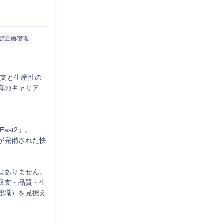
流企画/管理
収支と生産性の
真のキャリア
st2」。

が完備された快
ありません。

収支・品質・生
理職）を見据え