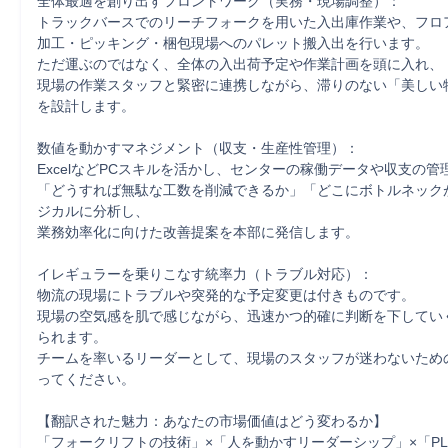
全体最適を創り出すフロントワーク（実務・現場調整）：

トラックバースでのリーチフォークを用いた入出庫作業や、フロ
加工・ピッキング・梱包現場へのパレット搬入出を行います。

ただ運ぶのではなく、全体の入出荷予定や作業計画を頭に入れ、

現場の作業スタッフと緊密に連携しながら、滞りのない「美しい
を設計します。

数値を動かすマネジメント（収支・生産性管理）：

ExcelなどPCスキルを活かし、センターの稼働データや収支の管
「どうすれば無駄な工数を削減できるか」「どこにボトルネック
ジカルに分析し、

業務効率化に向けた改善提案を本部に発信します。

イレギュラーを乗りこなす統率力（トラブル対応）：

物流の現場にトラブルや突発的な予定変更は付きものです。

現場の空気感を肌で感じながら、迅速かつ的確に判断を下してい
られます。

チームを率いるリーダーとして、現場のスタッフが迷わないため
ってください。

【翻訳された魅力：あなたの市場価値はどう変わるか】

「フォークリフトの技術」×「人を動かすリーダーシップ」×「P