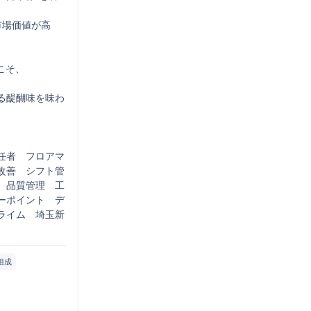
市場価値が高
そ、



る醍醐味を味わ
任者　フロアマ
改善　シフト管
　品質管理　工
ーポイント　デ
ライム　埼玉新
組成