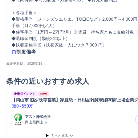
＜各種手当＞

◆資格手当（ジーンズソムリエ、TOEICなど）2,000円～4,000
手当（月7,000円／人）

◆住宅手当（1万円～2万円/月）※賃貸・持ち家ともに支給対象（
◆退職金制度（勤続3年以上）

◆扶養家族手当（扶養家族一人につき 7,000 円）
制度備考
最終更新日： 
2026/5/19
条件の近いおすすめ求人
企業ダイレクト
New
【岡山市北区/既存営業】家庭紙・日用品雑貨/既存9割/上場企業
360
~
550
万
アスト株式会社
岡山県岡山市
もっと見る