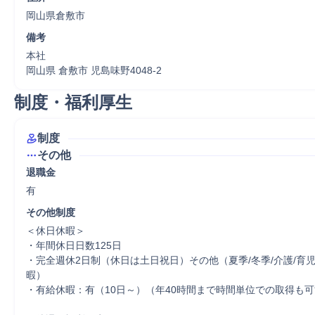
岡山県倉敷市
備考
本社

岡山県 倉敷市 児島味野4048-2
制度・福利厚生
制度
その他
退職金
有
その他制度
＜休日休暇＞

・年間休日日数125日

・完全週休2日制（休日は土日祝日）その他（夏季/冬季/介護/育児
暇）

・有給休暇：有（10日～）（年40時間まで時間単位での取得も可