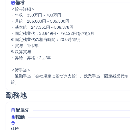
備考
＜給与詳細＞

・年収：350万円～700万円

・月給：286,000円～585,500円

・基本給：247,351円～506,378円

・固定残業代：38,649円～79,122円を含む/月

※固定残業代の相当時間：20.0時間/月

・賞与：1回/年

※決算賞与

・昇給・昇格：2回/年

＜諸手当＞

・通勤手当（会社規定に基づき支給）、残業手当（固定残業代制
給）
勤務地
配属先
転勤
住所