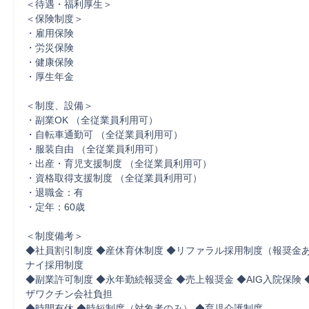
＜待遇・福利厚生＞

＜保険制度＞

・雇用保険

・労災保険

・健康保険

・厚生年金

＜制度、設備＞

・副業OK （全従業員利用可）

・自転車通勤可 （全従業員利用可）

・服装自由 （全従業員利用可）

・出産・育児支援制度 （全従業員利用可）

・資格取得支援制度 （全従業員利用可）

・退職金：有

・定年：60歳

＜制度備考＞

◆社員割引制度 ◆産休育休制度 ◆リファラル採用制度（報奨金あ
ナイ採用制度

◆副業許可制度 ◆永年勤続報奨金 ◆売上報奨金 ◆AIG入院保険
ザワクチン会社負担

◆時間有休 ◆時短制度（対象者のみ） ◆育児介護制度
