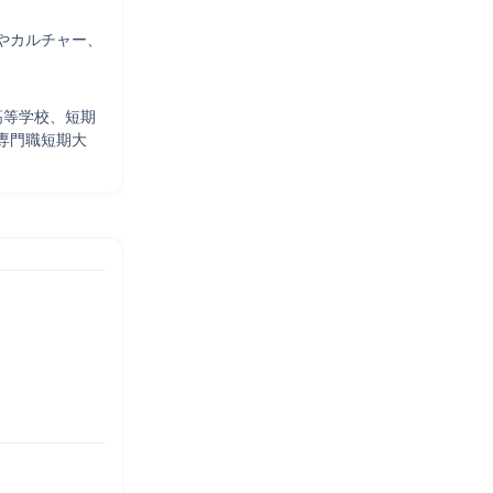


やカルチャー、
高等学校、短期
専門職短期大