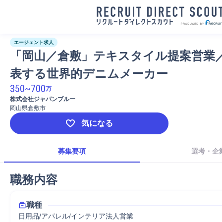
エージェント求人
「岡山／倉敷」テキスタイル提案営業
表する世界的デニムメーカー
350
~
700
万
株式会社ジャパンブルー
岡山県倉敷市
気になる
募集要項
選考・企
職務内容
職種
日用品/アパレル/インテリア法人営業