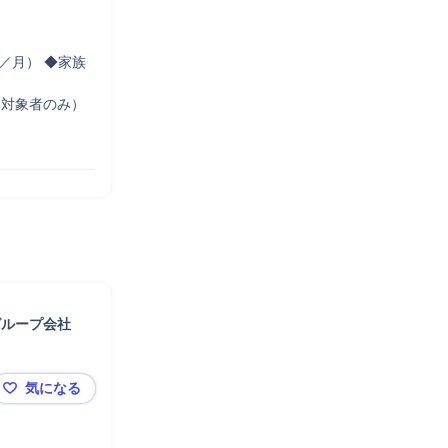
円／月） ◆家族
対象者のみ） 
グループ会社
気になる
【岡山市北区/既存営業】家庭紙・日用品雑貨/既存9割/