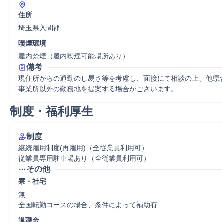
住所
埼玉県入間郡
喫煙環境
屋内禁煙（屋内喫煙可能場所あり）
備考
現住所からの通勤のし易さ等を考慮し、面接にて相談の上、他県
事業所以外の勤務地を提案する場合がございます。
制度・福利厚生
制度
継続雇用制度(再雇用)（全従業員利用可）

従業員専用駐車場あり（全従業員利用可）
その他
寮・社宅
無

全国転勤コースの場合、条件によって補助有
退職金