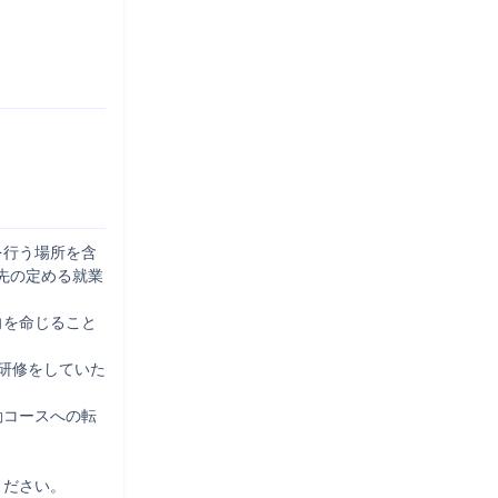
を行う場所を含
先の定める就業
向を命じること
研修をしていた
勤コースへの転
ださい。
