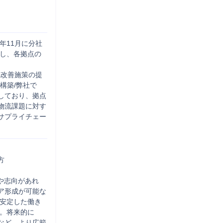
年11月に分社
有し、各拠点の
流改善施策の提
構築/弊社で
しており、拠点
物流課題に対す
サプライチェー


や志向があれ
ア形成が可能な
、安定した働き
す。将来的に
など、より広範