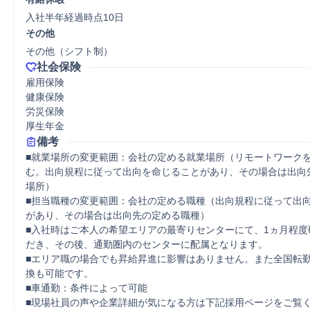
入社半年経過時点10日
その他
その他（シフト制）
社会保険
雇用保険

健康保険

労災保険

厚生年金
備考
■就業場所の変更範囲：会社の定める就業場所（リモートワーク
む。出向規程に従って出向を命じることがあり、その場合は出向
場所） 

■担当職種の変更範囲：会社の定める職種（出向規程に従って出
があり、その場合は出向先の定める職種）

■入社時はご本人の希望エリアの最寄りセンターにて、1ヵ月程度
だき、その後、通勤圏内のセンターに配属となります。

■エリア職の場合でも昇給昇進に影響はありません。また全国転
換も可能です。

■車通勤：条件によって可能

■現場社員の声や企業詳細が気になる方は下記採用ページをご覧く