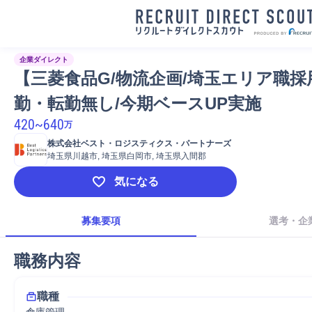
企業ダイレクト
【三菱食品G/物流企画/埼玉エリア職採
勤・転勤無し/今期ベースUP実施
420
~
640
万
株式会社ベスト・ロジスティクス・パートナーズ
埼玉県川越市, 埼玉県白岡市, 埼玉県入間郡
気になる
募集要項
選考・企
職務内容
職種