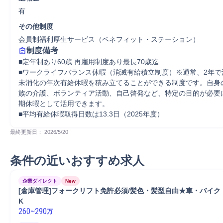
有
その他制度
会員制福利厚生サービス（ベネフィット・ステーション）
制度備考
■定年制あり60歳 再雇用制度あり最長70歳迄

■ワークライフバランス休暇（消滅有給積立制度）※通常、2年で
未消化の年次有給休暇を積み立てることができる制度です。自身
族の介護、ボランティア活動、自己啓発など、特定の目的が必要
期休暇として活用できます。

■平均有給休暇取得日数は13.3日（2025年度）
最終更新日： 
2026/5/20
条件の近いおすすめ求人
企業ダイレクト
New
[倉庫管理]フォークリフト免許必須/髪色・髪型自由★車・バイク
K
260
~
290
万