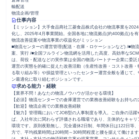
倉庫管理
輸配送
物流企画/管理
仕事内容
【ミッション】大手食品商社三菱食品株式会社の物流事業を2024
化し、2025年4月事業開始。全国各地に物流拠点(約400拠点)を
物流改善提案や物流事業の収益化がミッション

■物流センターの運営管理(配送・在庫・ロケーションなど) /■物
案、実行 /■全国フルライン物流網を活用した高度、高効率なSCM
は、荷役・配送などの実作業は全国の物流パートナー企業に委託
運営の実態を的確に捉えた改善活動（生産性改善・コスト改善・
る取り組み等）や損益管理といったセンター運営全般を通じて、
ン最適化に取り組むポジションです。
求める能力・経験
【業界不問！あなたの物流ノウハウが活かせる環境】

【必須】物流センターでの倉庫運営での業務改善経験をお持ちの方
【歓迎】物流企画での業務改善経験

【魅力】管理職においてJOB型の人事制度を導入。ご自身の活躍
ば、入社年次に関わらず評価される職場であり、主体的なキャリ
環境です。原則夜勤無し、完全週休2日制、年間休日は122日等
方で、平均残業時間は20時間～30時間程度と腰を据えて働けま
は、本社・支社での物流戦略立案や提案営業、コンサルティング