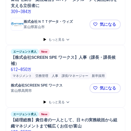
支える立役者に
309
~
384
万
株式会社ＮＴＴデータ・ウィズ
気になる
富山県富山市
富山【採用
もっと見る
エージェント求人
New
【株式会社SCREEN SPE ワークス】人事（課長・課長候
補）
612
~
850
万
マネジメント
労務管理
人事
課長/マネージャー
新卒採用
師長/課長
課長/参事官
課長
部長
管理職
部長/総括審議官
株式会社SCREEN SPE ワークス
気になる
トラブル対応
富山県高岡市
【株式会社S
もっと見る
エージェント求人
New
【経理総務】責任者の一人として、日々の実務統括から組
織マネジメントまで幅広くお任せ/富山