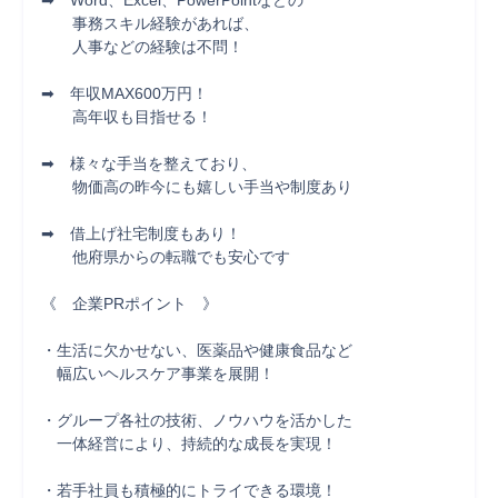
➡　Word、Excel、PowerPointなどの

　　事務スキル経験があれば、

　　人事などの経験は不問！

➡　年収MAX600万円！

　　高年収も目指せる！

➡　様々な手当を整えており、

　　物価高の昨今にも嬉しい手当や制度あり

➡　借上げ社宅制度もあり！

　　他府県からの転職でも安心です

《　企業PRポイント　》

・生活に欠かせない、医薬品や健康食品など

　幅広いヘルスケア事業を展開！

・グループ各社の技術、ノウハウを活かした

　一体経営により、持続的な成長を実現！

・若手社員も積極的にトライできる環境！
