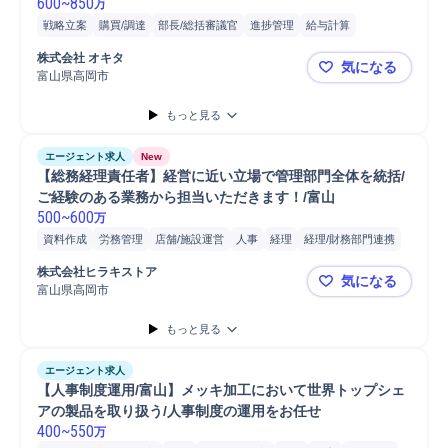
600
~
850
万
戦略立案
購買/調達
部長/総括審議官
進捗管理
給与計算
マネジメント
人事
財務
税務
経理
労務管理
監査
体制構築
株式会社 オキタ
気になる
資金調達
経理/財務部門連携
契約書作成
リーダー
税務申告
部長
富山県高岡市
【経理総務
もっと見る
エージェント求人
New
【総務経理責任者】経営に近い立場で管理部門全体を統括/
ご経験のある業務から担当いただきます！/富山
500
~
600
万
資料作成
労務管理
店舗/施設運営
人事
経理
経理/財務部門連携
店舗運営
マネジメント
内部統制
取締役
店舗
自動車/輸送機器
株式会社ヒラキストア
気になる
PC
自動車/輸送機械
Microsoft Word
Microsoft Excel
自動車
富山県高岡市
【総務経理
PC/Web
普通自動車
携帯電話/PC/PC周辺機器
自動車運転
財務
もっと見る
エージェント求人
【人事制度運用/富山】メッキ加工において世界トップシェ
アの製品を取り扱う/人事制度の運用をお任せ
400
~
550
万