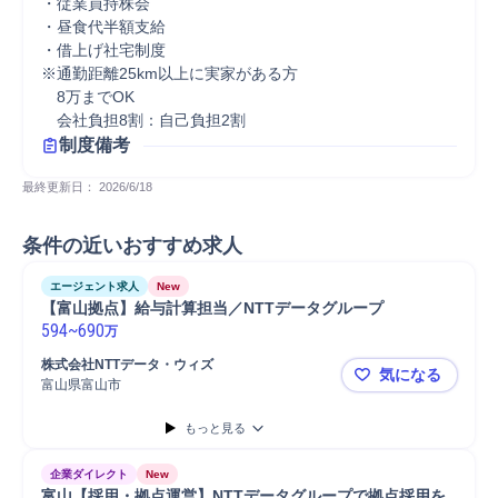
・従業員持株会

・昼食代半額支給

・借上げ社宅制度

※通勤距離25km以上に実家がある方

　8万までOK

　会社負担8割：自己負担2割
制度備考
最終更新日： 
2026/6/18
条件の近いおすすめ求人
エージェント求人
New
【富山拠点】給与計算担当／NTTデータグループ
594
~
690
万
株式会社NTTデータ・ウィズ
気になる
富山県富山市
【富山拠点
もっと見る
企業ダイレクト
New
富山【採用・拠点運営】NTTデータグループで拠点採用を