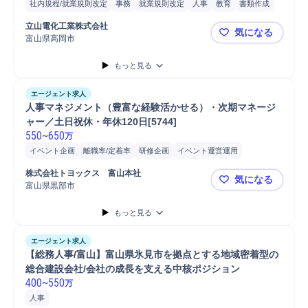
社内規程/就業規則改定
事務
就業規則改定
人事
教育
書類作成
評価制度改定
立山電化工業株式会社
気になる
富山県高岡市
【人事制度
もっと見る
エージェント求人
人事マネジメント（豊富な経験活かせる）・次期マネージ
ャー／土日祝休・年休120日[5744]
550
~
650
万
イベント企画
離職率/定着率
研修企画
イベント運営運用
社内イベント企画
マネジメント
教育
法務マネジメント
企画立案
株式会社トヨックス　富山本社
気になる
マネージャー
人事
人事マネジメント
コンプライアンス
教育研修
富山県黒部市
人事マネジメ
戦略立案
中途採用
もっと見る
エージェント求人
【総務人事/富山】富山県氷見市を拠点とする地域密着型の
総合建設会社/会社の成長を支える中核ポジション
400
~
550
万
人事