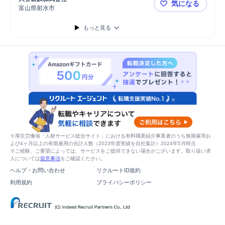
気になる
維持管理
防災
設備維持管理
防災体制管理
外部折衝
富山県射水市
年収最大75
関係者間折衝
もっと見る
※厚生労働省「人材サービス総合サイト」における有料職業紹介事業者のうち無期雇用お
よび4ヶ月以上の有期雇用の合計人数（2023年度実績を自社集計）2024年5月時点
※ご経験、ご要望によっては、サービスをご提供できない場合がございます。取り扱い求
人については
留意事項
をご確認ください。
ヘルプ・お問い合わせ
リクルートID規約
利用規約
プライバシーポリシー