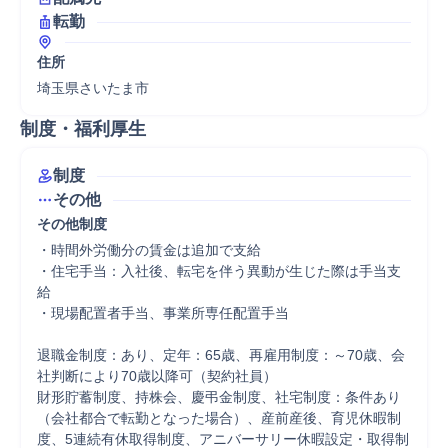
転勤
住所
埼玉県さいたま市
制度・福利厚生
制度
その他
その他制度
・時間外労働分の賃金は追加で支給

・住宅手当：入社後、転宅を伴う異動が生じた際は手当支
給

・現場配置者手当、事業所専任配置手当

退職金制度：あり、定年：65歳、再雇用制度：～70歳、会
社判断により70歳以降可（契約社員）

財形貯蓄制度、持株会、慶弔金制度、社宅制度：条件あり
（会社都合で転勤となった場合）、産前産後、育児休暇制
度、5連続有休取得制度、アニバーサリー休暇設定・取得制