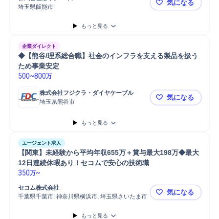
気になる
発注
工程管理
メンテナンス
埼玉県飯能市
椿本チエイ
もっと見る
企業ダイレクト
◆【熊谷/理系総合職】社会のインフラを支える製品を扱う
ため事業安定
500
~
800
万
株式会社フジクラ・ダイヤケーブル
気になる
埼玉県熊谷市
◆【熊谷/
もっと見る
エージェント求人
【関東】未経験から平均年収655万＋賞与最大198万◆最大
12日連続休暇あり！セコムで安心の技術職
350
~
万
セコム株式会社
気になる
千葉県千葉市, 神奈川県横浜市, 埼玉県さいたま市
【関東】未経
もっと見る