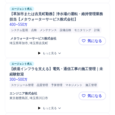
エージェント求人
【草加市または吉見町勤務】浄水場の運転・維持管理業務
担当【メタウォーターサービス株式会社】
400
~
550
万
システム監視
点検
メンテナンス
設備点検
モニタリング
計装
水処理プラント
水処理
夜勤
 メタウォーターサービス株式会社
気になる
埼玉県草加市, 埼玉県吉見町
【草加市ま
もっと見る
エージェント求人
【鉄道インフラを支える】電気・通信工事の施工管理｜未
経験歓迎
300
~
500
万
スケジュール管理
品質管理
予算管理
マネジメント
施工管理
設備工事
原価管理
進捗管理
鉄道
安全管理
開発
工程管理
エンジニア株式会社
気になる
通信設備
書類作成
東京都豊島区, 埼玉県川口市
【鉄道イン
もっと見る