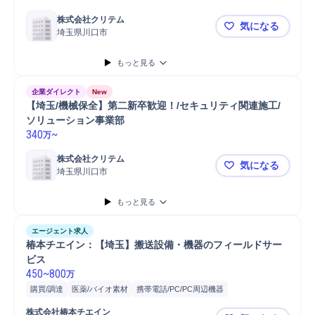
株式会社クリテム
気になる
埼玉県川口市
【埼玉】第
もっと見る
企業ダイレクト
New
【埼玉/機械保全】第二新卒歓迎！/セキュリティ関連施工/
ソリューション事業部
340
~
万
株式会社クリテム
気になる
埼玉県川口市
【埼玉/機
もっと見る
エージェント求人
椿本チエイン：【埼玉】搬送設備・機器のフィールドサー
ビス
450
~
800
万
購買/調達
医薬/バイオ素材
携帯電話/PC/PC周辺機器
自動車/輸送機器
報告書作成
自動車/輸送機械
定期点検
安全管理
株式会社椿本チエイン