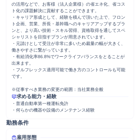
の活用などで、お客様（法人企業様）の省エネ化、省コス
ト化の課題解決に貢献することができます。

・キャリア形成として、経験を積んで頂いた上で、フロン
ト企画、営業、所長・基幹職へのキャリアアップするプラ
ンと、より高い技術・スキル習得、資格取得を通してスペ
シャリストを目指すプランが用意されています。

・元請けとして受注が非常に多いため裁量の幅が大きく、
働きやすさに繋がっています。

・有給消化率86.8%でワークライフバランスをとることが
出来ます。

・フルフレックス適用可能で働き方のコントロールも可能
です。

※従事すべき業務の変更の範囲：当社業務全般
求める能力・経験
・普通自動車第一種運転免許

・何らかの機器や設備のメンテナンス経験
勤務条件
雇用形態