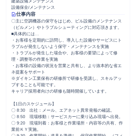
建築設備メンテナンス
設備保全/メンテナンス
仕事内容
〇主に空調機器の保守をはじめ、ビル設備のメンテナンス
（ビルメン）やトラブルシューティングに対応頂きます。

■具体的には…

・お客様を定期的に訪問し、導入した設備やサービスにト
ラブルが発生しないよう保守・メンテナンスを実施

・トラブルが発生した場合や、お客様の要望によって修
理・調整等の作業を実施

・お客様の設備の状況を営業と共有し、より抜本的な省エ
ネ提案をサポート

※ダイキン工業保有の研修所で研修を受講し、スキルアッ
プすることも可能です。

キャリア採用者向けの研修も随時開催しています。

【1日のスケジュール】

〇 8:30　出社：メール、エアネット異常発報の確認。

〇 8:50　現場移動：サービスカーに乗り込み現場へ出発。

〇 9:20　現場到着：お客様と作業場所・内容等の共有、作
業前ＫＹ実施。

〇 9:30　作業開始：道具を準備し、保守作業開始。（フィ