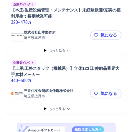
企業ダイレクト
【本庄/生産設備管理・メンテナンス】未経験歓迎/充実の福
利厚生で長期就業可能
320
~
470
万
株式会社山本製作所
気になる
埼玉県本庄市
【本庄/生
もっと見る
企業ダイレクト
【上尾/工務スタッフ（機械系）】年休123日/伸銅品業界大
手素材メーカー
440
~
600
万
三井住友金属鉱山伸銅株式会社
気になる
埼玉県上尾市
【上尾/工務
もっと見る