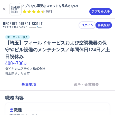
アプリなら重要なスカウトを見逃さない!
無料
アプリを入手
ログイン
会員登録
エージェント求人
【埼玉】フィールドサービスおよび空調機器の保
守やビル設備のメンテナンス／年間休日124日／土
日祝休み
400
~
700
万
ダイキンエアテクノ株式会社
埼玉県さいたま市
募集要項
選考・企業概要
職務内容
職種