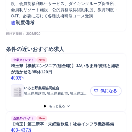
度、会員制福利厚生サービス、ダイキングループ保養所、
会員制リゾート施設、公的資格取得奨励制度、教育制度：
OJT、必要に応じて各種技術研修コース受講
制度備考
最終更新日： 
2026/5/20
条件の近いおすすめ求人
企業ダイレクト
New
埼玉県【機械エンジニア(総合職)】JAいるま野/資格と経験
が活かせる/年休120日
400
~
万
いるま野農業協同組合
気になる
埼玉県川越市, 埼玉県狭山市, 埼玉県坂戸
埼玉県【機械
市
もっと見る
企業ダイレクト
New
【埼玉】第二新卒・未経験歓迎！社会インフラ機器整備
403
~
437
万