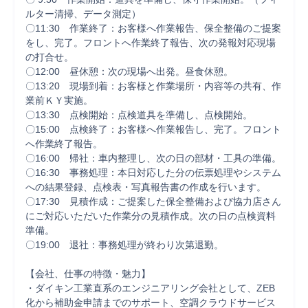
ルター清掃、データ測定）

〇11:30　作業終了：お客様へ作業報告、保全整備のご提案
をし、完了。フロントへ作業終了報告、次の発報対応現場
の打合せ。

〇12:00　昼休憩：次の現場へ出発。昼食休憩。

〇13:20　現場到着：お客様と作業場所・内容等の共有、作
業前ＫＹ実施。

〇13:30　点検開始：点検道具を準備し、点検開始。

〇15:00　点検終了：お客様へ作業報告し、完了。フロント
へ作業終了報告。

〇16:00　帰社：車内整理し、次の日の部材・工具の準備。

〇16:30　事務処理：本日対応した分の伝票処理やシステム
への結果登録、点検表・写真報告書の作成を行います。

〇17:30　見積作成：ご提案した保全整備および協力店さん
にご対応いただいた作業分の見積作成。次の日の点検資料
準備。

〇19:00　退社：事務処理が終わり次第退勤。

【会社、仕事の特徴・魅力】

・ダイキン工業直系のエンジニアリング会社として、ZEB
化から補助金申請までのサポート、空調クラウドサービス