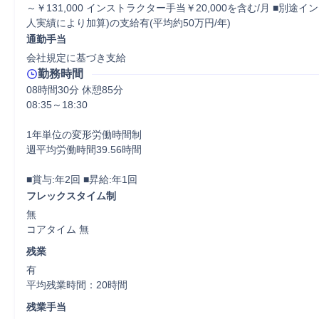
～￥131,000 インストラクター手当￥20,000を含む/月 ■別途イ
人実績により加算)の支給有(平均約50万円/年)
通勤手当
会社規定に基づき支給
勤務時間
08時間30分 休憩85分
08:35～18:30

1年単位の変形労働時間制

週平均労働時間39.56時間

■賞与:年2回 ■昇給:年1回
フレックスタイム制
無

コアタイム 無  
残業
有

平均残業時間：20時間
残業手当