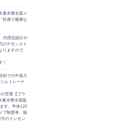
水素水整水器メ
「快適で健康な
く、代理店紹介や
式のデモンスト
なりますので、
す！
経由での中途入
/ジムトレーナ
等の営業【プラ
水素水整水器販
ます。年休120
ィブ制度有、販
/月のインセン