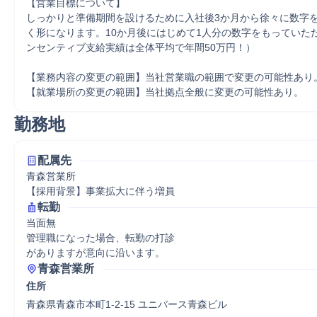
【営業目標について】

しっかりと準備期間を設けるために入社後3か月から徐々に数字
く形になります。10か月後にはじめて1人分の数字をもっていた
ンセンティブ支給実績は全体平均で年間50万円！） 

【業務内容の変更の範囲】当社営業職の範囲で変更の可能性あり。 
【就業場所の変更の範囲】当社拠点全般に変更の可能性あり。
勤務地
配属先
青森営業所

【採用背景】事業拡大に伴う増員
転勤
当面無

管理職になった場合、転勤の打診

がありますが意向に沿います。
青森営業所
住所
青森県青森市本町1-2-15 ユニバース青森ビル