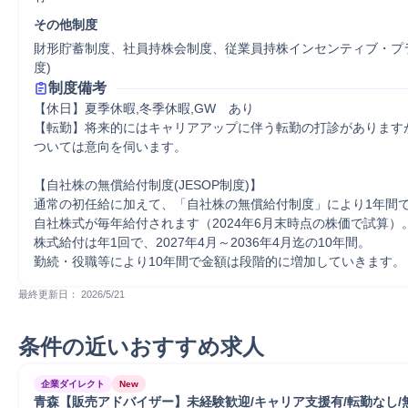
その他制度
財形貯蓄制度、社員持株会制度、従業員持株インセンティブ・プラン(
度)
制度備考
【休日】夏季休暇,冬季休暇,GW　あり 

【転勤】将来的にはキャリアアップに伴う転勤の打診があります
ついては意向を伺います。

【自社株の無償給付制度(JESOP制度)】

通常の初任給に加えて、「自社株の無償給付制度」により1年間で
自社株式が毎年給付されます（2024年6月末時点の株価で試算）。
株式給付は年1回で、2027年4月～2036年4月迄の10年間。

勤続・役職等により10年間で金額は段階的に増加していきます。
最終更新日： 
2026/5/21
条件の近いおすすめ求人
企業ダイレクト
New
青森【販売アドバイザー】未経験歓迎/キャリア支援有/転勤なし/