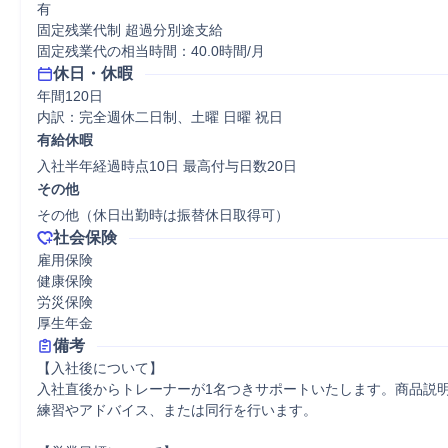
有

固定残業代制 超過分別途支給

固定残業代の相当時間：40.0時間/月
休日・休暇
年間120日

内訳：完全週休二日制、土曜 日曜 祝日
有給休暇
入社半年経過時点10日 最高付与日数20日
その他
その他（休日出勤時は振替休日取得可）
社会保険
雇用保険

健康保険

労災保険

厚生年金
備考
【入社後について】

入社直後からトレーナーが1名つきサポートいたします。商品説
練習やアドバイス、または同行を行います。 
