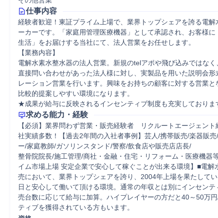
その他営業
仕事内容
経験者歓迎！東証プライム上場で、業界トップシェアを誇る電解
ーカーです。「家庭用管理医療機器」として承認され、お客様に
生活」をお届けする当社にて、法人営業をお任せします。

【業務内容】

電解水素水整水器の法人営業。新規のtelアポや飛び込みではな
直接問い合わせがあった法人様に対し、実製品を用いた説明会形
レーション営業を行います。興味をお持ちの顧客に対する営業と
比較的提案しやすい環境になります。

★成果が給与に反映されるインセンティブ制度も充実しておりま
求める能力・経験
【必須】業界問わず営業・販売経験者　リクルートエージェント
社実績多数！【過去2年間の入社者事例】芸人/携帯販売/楽器販売
ー/家庭教師/ガソリンスタンド/警察/飲食店や販売店店長/

整骨院院長/施工管理/商社・金融・住宅・リフォーム・医療機器
イム市場上場 安定企業で安心して稼ぐことが出来る環境】■電解
売において、業界トップシェアを誇り、2004年上場を果たしてい
日と安心して働いて頂ける環境。通常の年収とは別にインセンテ
売台数に応じて給与に加算。ハイプレイヤーの方だと40～50万円
ティブを獲得されている方もいます。