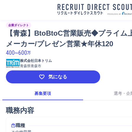
企業ダイレクト
【青森】BtoBtoC営業販売◆プライム
メーカー/プレゼン営業★年休120
400
~
600
万
株式会社日本トリム
青森県青森市
気になる
募集要項
選考・企
職務内容
職種