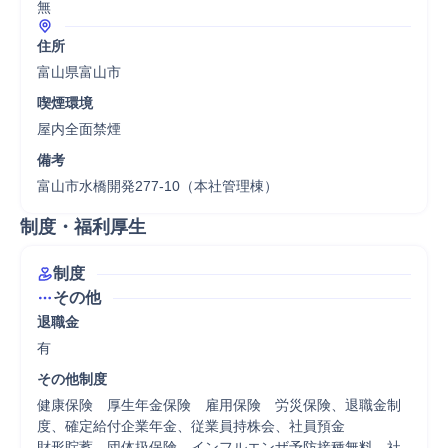
無
住所
富山県富山市
喫煙環境
屋内全面禁煙
備考
富山市水橋開発277-10（本社管理棟）
制度・福利厚生
制度
その他
退職金
有
その他制度
健康保険　厚生年金保険　雇用保険　労災保険、退職金制
度、確定給付企業年金、従業員持株会、社員預金

財形貯蓄、団体扱保険、インフルエンザ予防接種無料、社