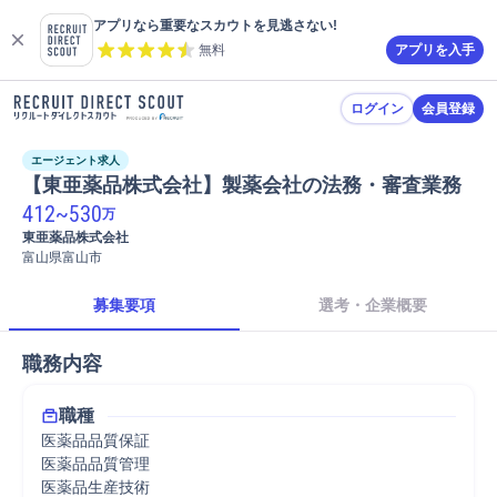
アプリなら重要なスカウトを見逃さない!
無料
アプリを入手
ログイン
会員登録
エージェント求人
【東亜薬品株式会社】製薬会社の法務・審査業務
412
~
530
万
東亜薬品株式会社
富山県富山市
募集要項
選考・企業概要
職務内容
職種
医薬品品質保証
医薬品品質管理
医薬品生産技術