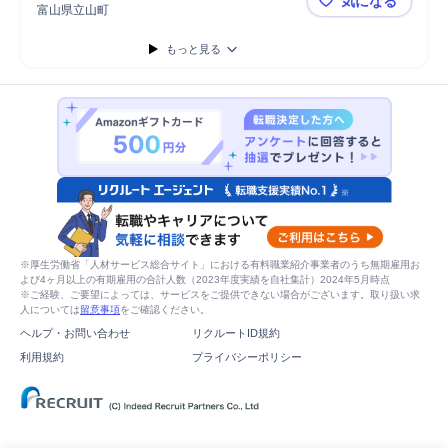
気になる
富山県立山町
（要・経験3
もっと見る
※厚生労働省「人材サービス総合サイト」における有料職業紹介事業者のうち無期雇用お
よび4ヶ月以上の有期雇用の合計人数（2023年度実績を自社集計）2024年5月時点
※ご経験、ご要望によっては、サービスをご提供できない場合がございます。取り扱い求
人については
留意事項
をご確認ください。
ヘルプ・お問い合わせ
リクルートID規約
利用規約
プライバシーポリシー