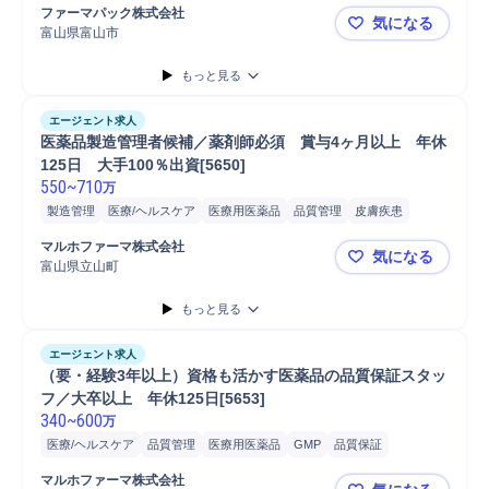
プロセス設計
研究開発
開発
ファーマパック株式会社
気になる
富山県富山市
ファーマパ
もっと見る
エージェント求人
医薬品製造管理者候補／薬剤師必須　賞与4ヶ月以上　年休
125日　大手100％出資[5650]
550
~
710
万
製造管理
医療/ヘルスケア
医療用医薬品
品質管理
皮膚疾患
マルホファーマ株式会社
気になる
富山県立山町
医薬品製造管
もっと見る
エージェント求人
（要・経験3年以上）資格も活かす医薬品の品質保証スタッ
フ／大卒以上　年休125日[5653]
340
~
600
万
医療/ヘルスケア
品質管理
医療用医薬品
GMP
品質保証
皮膚疾患
マルホファーマ株式会社