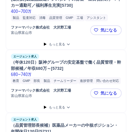
カー通勤可／福利厚生充実[5730]
400
~
700
万
製品
監査対応
消毒
品質管理
GMP
工場
アシスタント
製造管理
品質保証
ファーマパック株式会社　大沢野工場
気になる
富山県富山市
(薬剤師)医
もっと見る
エージェント求人
（年休120日）阪神グループの安定基盤で働く品質管理・幹
部候補／年収680万～[5732]
680
~
740
万
教育
GMP
部長
製品
チームリーダー
進捗管理
問い合わせ対応
品質管理
マネジメント
幹部
品質保証
GQP
分析
生産技術
ファーマパック株式会社　大沢野工場
気になる
富山県富山市
（年休120
もっと見る
エージェント求人
（品質管理部長候補）医薬品メーカーの中核ポジション・
年間休日120日[5731]