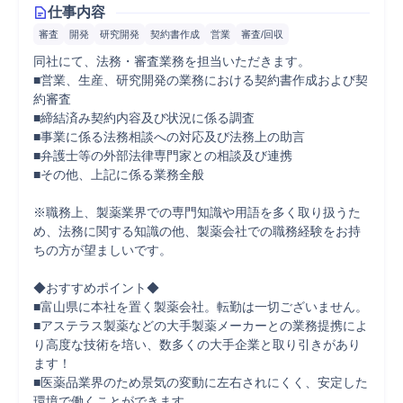
仕事内容
審査
開発
研究開発
契約書作成
営業
審査/回収
同社にて、法務・審査業務を担当いただきます。

■営業、生産、研究開発の業務における契約書作成および契
約審査

■締結済み契約内容及び状況に係る調査

■事業に係る法務相談への対応及び法務上の助言

■弁護士等の外部法律専門家との相談及び連携

■その他、上記に係る業務全般

※職務上、製薬業界での専門知識や用語を多く取り扱うた
め、法務に関する知識の他、製薬会社での職務経験をお持
ちの方が望ましいです。

◆おすすめポイント◆

■富山県に本社を置く製薬会社。転勤は一切ございません。

■アステラス製薬などの大手製薬メーカーとの業務提携によ
り高度な技術を培い、数多くの大手企業と取り引きがあり
ます！

■医薬品業界のため景気の変動に左右されにくく、安定した
環境で働くことができます
