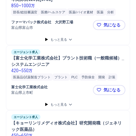
850
~
1000
万
部長/総括審議官
医療/ヘルスケア
医薬/バイオ素材
医薬
分析
教育
部長
管理職
マネジメント
GMP
進捗管理
チームリーダー
ファーマパック株式会社　大沢野工場
気になる
医薬部外品
品質管理
品質保証
富山県富山市
（品質管理部
もっと見る
エージェント求人
【富士化学工業株式会社】プラント技術職（一般職候補）_
システムエンジニア
420
~
550
万
医薬品/試薬製造プラント
プラント
PLC
予防保全
開発
計装
道路
消防法
化学品
大気汚染防止法
危険物取扱
水質汚濁防止法
富士化学工業株式会社
気になる
労働基準法
富山県上市町
【富士化学
もっと見る
エージェント求人
【キョーリンリメディオ株式会社】研究開発職（ジェネリ
ック医薬品）
450
~
650
万