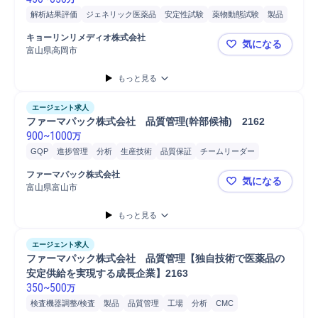
解析結果評価
ジェネリック医薬品
安定性試験
薬物動態試験
製品
添加剤
販売
開発
OTC/一般用医薬品
研究開発
品質保証
分析
キョーリンリメディオ株式会社
気になる
製剤開発
食品
品質管理
富山県高岡市
【キョーリ
もっと見る
エージェント求人
ファーマパック株式会社　品質管理(幹部候補)　2162
900
~
1000
万
GQP
進捗管理
分析
生産技術
品質保証
チームリーダー
品質管理
ファーマパック株式会社
気になる
富山県富山市
ファーマパッ
もっと見る
エージェント求人
ファーマパック株式会社　品質管理【独自技術で医薬品の
安定供給を実現する成長企業】2163
350
~
500
万
検査機器調整/検査
製品
品質管理
工場
分析
CMC