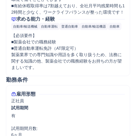
■有給休暇取得率は7割越えており、全社月平均残業時間も1
2時間と少なく、ワークライフバランスが整った環境です！
求める能力・経験
自動車/輸送機械
自動車運転
普通自動車
自動車/輸送機器
自動車
【必須要件】

■製薬会社での職務経験

■普通自動車運転免許（AT限定可）

製薬業界での専門知識や用語を多く取り扱うため、法務に
関する知識の他、製薬会社での職務経験をお持ちの方が望
ましいです。
勤務条件
雇用形態
正社員
試用期間
有

試用期間月数:

6ヶ月