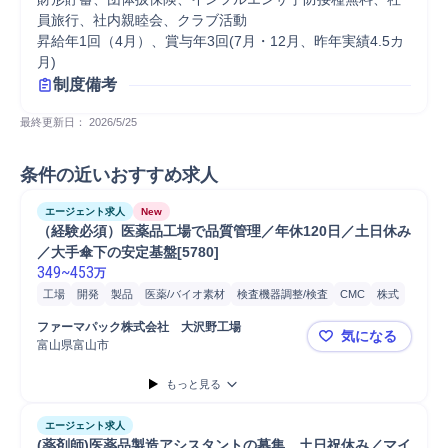
員旅行、社内親睦会、クラブ活動

昇給年1回（4月）、賞与年3回(7月・12月、昨年実績4.5カ
月)
制度備考
最終更新日： 
2026/5/25
条件の近いおすすめ求人
エージェント求人
New
（経験必須）医薬品工場で品質管理／年休120日／土日休み
／大手傘下の安定基盤[5780]
349
~
453
万
工場
開発
製品
医薬/バイオ素材
検査機器調整/検査
CMC
株式
研究開発
開発薬事
プロセス設計
品質管理
診断薬
品質改善
ファーマパック株式会社　大沢野工場
気になる
医薬部外品
品質保証
分析
医薬
富山県富山市
（経験必須）
もっと見る
エージェント求人
(薬剤師)医薬品製造アシスタントの募集　土日祝休み／マイ