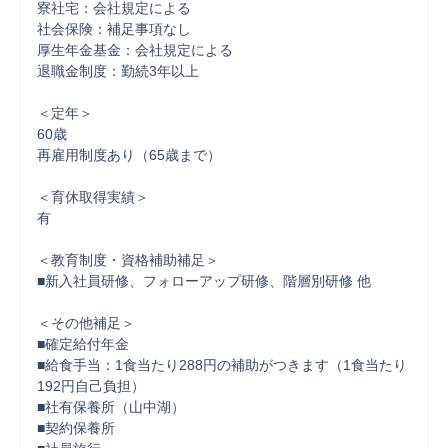
寮社宅：会社規定による

社会保険：補足事項なし

厚生年金基金：会社規定による

退職金制度：勤続3年以上

＜定年＞

60歳

再雇用制度あり（65歳まで）

＜育休取得実績＞

有

＜教育制度・資格補助補足＞

■新入社員研修、フォローアップ研修、階層別研修 他

＜その他補足＞

■確定給付年金

■給食手当：1食当たり288円の補助がつきます（1食当たり
192円自己負担）

■社有保養所（山中湖）

■契約保養所
