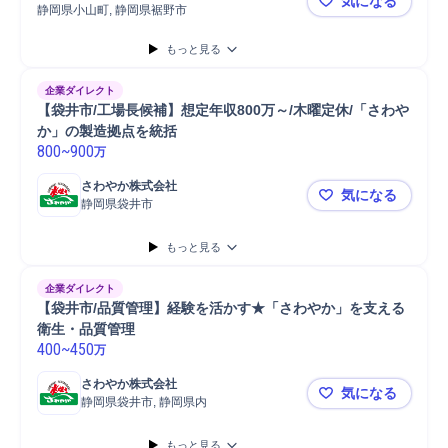
気になる
静岡県小山町, 静岡県裾野市
【品質管理
もっと見る
企業ダイレクト
【袋井市/工場長候補】想定年収800万～/木曜定休/「さわや
か」の製造拠点を統括
800
~
900
万
さわやか株式会社
気になる
静岡県袋井市
【袋井市/工
もっと見る
企業ダイレクト
【袋井市/品質管理】経験を活かす★「さわやか」を支える
衛生・品質管理
400
~
450
万
さわやか株式会社
気になる
静岡県袋井市, 静岡県内
【袋井市/
もっと見る