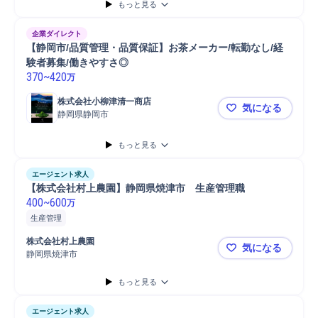
もっと見る
企業ダイレクト
【静岡市/品質管理・品質保証】お茶メーカー/転勤なし/経
験者募集/働きやすさ◎
370
~
420
万
株式会社小柳津清一商店
気になる
静岡県静岡市
【静岡市/品
もっと見る
エージェント求人
【株式会社村上農園】静岡県焼津市　生産管理職
400
~
600
万
生産管理
株式会社村上農園
気になる
静岡県焼津市
【株式会社
もっと見る
エージェント求人