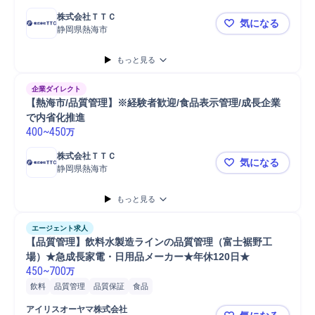
株式会社ＴＴＣ
気になる
静岡県熱海市
【熱海市/品
もっと見る
企業ダイレクト
【熱海市/品質管理】※経験者歓迎/食品表示管理/成長企業
で内省化推進
400
~
450
万
株式会社ＴＴＣ
気になる
静岡県熱海市
【熱海市/
もっと見る
エージェント求人
【品質管理】飲料水製造ラインの品質管理（富士裾野工
場）★急成長家電・日用品メーカー★年休120日★ 
450
~
700
万
飲料
品質管理
品質保証
食品
アイリスオーヤマ株式会社