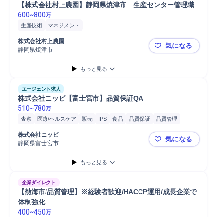
【株式会社村上農園】静岡県焼津市　生産センター管理職
600
~
800
万
生産技術
マネジメント
株式会社村上農園
気になる
静岡県焼津市
【株式会社
もっと見る
エージェント求人
株式会社ニッピ【富士宮市】品質保証QA
510
~
780
万
査察
医療/ヘルスケア
販売
IPS
食品
品質保証
品質管理
維持管理
普通自動車
自動車/輸送機械
自動車運転
自動車
株式会社ニッピ
気になる
自動車/輸送機器
静岡県富士宮市
株式会社ニ
もっと見る
企業ダイレクト
【熱海市/品質管理】※経験者歓迎/HACCP運用/成長企業で
体制強化
400
~
450
万