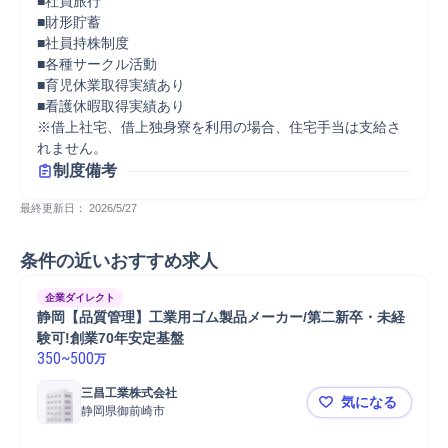
■社員旅行

■財形貯蓄

■社員持株制度

■各種サークル活動

■育児休業取得実績あり

■看護休暇取得実績あり

※借上社宅、借上独身寮を利用の場合、住宅手当は支給さ
れません。
制度備考
最終更新日： 
2026/5/27
条件の近いおすすめ求人
企業ダイレクト
静岡【品質管理】工業用ゴム製品メーカー/第二新卒・未経
験可!創業70年安定基盤
350
~
500
万
三昌工業株式会社
気になる
静岡県御前崎市
静岡【品質