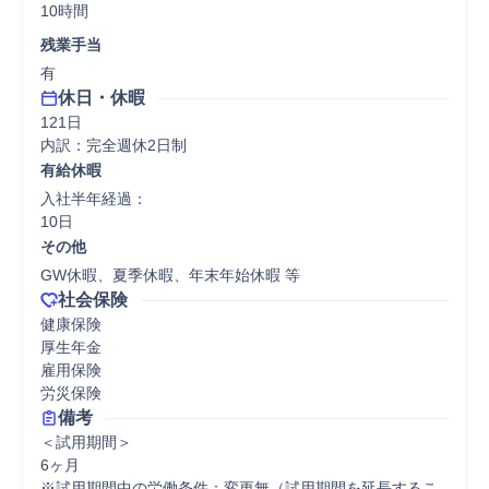
10時間
残業手当
有
休日・休暇
121日

内訳：完全週休2日制
有給休暇
入社半年経過：

10日
その他
GW休暇、夏季休暇、年末年始休暇 等
社会保険
健康保険

厚生年金

雇用保険

労災保険
備考
＜試用期間＞

6ヶ月

※試用期間中の労働条件：変更無（試用期間を延長するこ