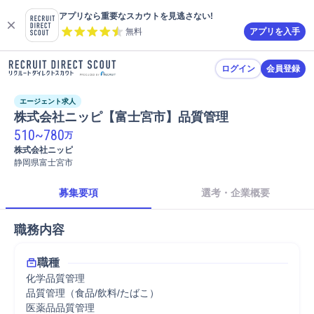
アプリなら重要なスカウトを見逃さない!
無料
アプリを入手
ログイン
会員登録
エージェント求人
株式会社ニッピ【富士宮市】品質管理
510
~
780
万
株式会社ニッピ
静岡県富士宮市
募集要項
選考・企業概要
職務内容
職種
化学品質管理
品質管理（食品/飲料/たばこ）
医薬品品質管理