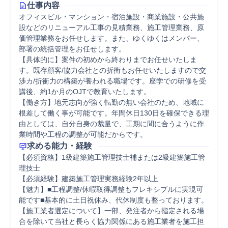
仕事内容
オフィスビル・マンション・宿泊施設・商業施設・公共施
設などのリニューアル工事の見積業務、施工管理業務、原
価管理業務をお任せします。また、ゆくゆくはメンバー、
部署の統括管理をお任せします。

【具体的に】案件の初めから終わりまでお任せいたしま
す。既存顧客/協力会社との折衝もお任せいたしますので交
渉カ/折衝力の構築が養われる職場です。座学での研修を受
講後、約1か月のOJTで教育いたします。

【働き方】地元志向が強く転勤の無い会社のため、地域に
根差して働く事が可能です。年間休日130日を確保できる理
由としては、自分自身の裁量で、工期に間に合うように作
業時間や工程の調整が可能だからです。
求める能力・経験
【必須資格】1級建築施工管理技士補または2級建築施工管
理技士

【必須経験】建築施工管理実務経験2年以上

【魅力】■工程調整/休暇取得調整もフレキシプルに実現可
能です■基本的に土日祝休み、代休制度も整っております。

【施工業者選定について】一部、発注者から指定される場
合を除いて当社と長らく協力関係にある施工業者を施工担