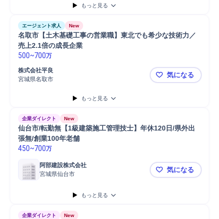
もっと見る
エージェント求人
New
名取市【土木基礎工事の営業職】東北でも希少な技術力／
売上2.1倍の成長企業
500
~
700
万
株式会社平良
気になる
宮城県名取市
名取市【土
もっと見る
企業ダイレクト
New
仙台市/転勤無【1級建築施工管理技士】年休120日/県外出
張無/創業100年老舗
450
~
700
万
阿部建設株式会社
気になる
宮城県仙台市
仙台市/転勤
もっと見る
企業ダイレクト
New