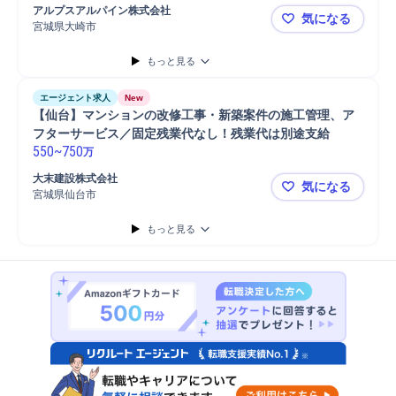
施設管理
工場
発注
保全業務
維持管理
設備保全
設備管理
アルプスアルパイン株式会社
気になる
設備計画
設備維持管理
オフィスビル
電気設備メンテナンス
宮城県大崎市
【工場施設管
メンテナンス
メンテナンス業者手配
空調設備メンテナンス
もっと見る
照明設備メンテナンス
主任技術者
ビルメンテナンス
設備工事
電気設備
修繕計画策定
修繕計画進行
建物修繕計画策定
エージェント求人
New
電気設備修繕管理
既存設備保守/修繕
【仙台】マンションの改修工事・新築案件の施工管理、ア
フターサービス／固定残業代なし！残業代は別途支給
550
~
750
万
大末建設株式会社
気になる
宮城県仙台市
【仙台】マ
もっと見る