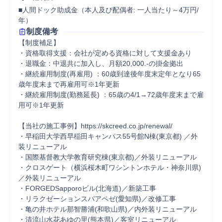
■人間ドック助成金（本人及び配偶者: 一人当たり～4万円/
年）
制度備考
【制度補足】

・資格取得支援：会社が定める資格に対して支援金あり

・退職金：中退共に加入し、月額20,000.-の掛金拠出

・継続雇用制度(再雇用) ：60歳到達後年度末定年となり65
歳年度末まで再雇用可※1年更新

・継続雇用制度(勤務延長) ：65歳の4/1→72歳年度末まで雇
用可※1年更新

【当社の施工事例】https://skcreed.co.jp/renewal/

・早稲田大学西早稲田キャンパス55号館N棟(東京都) ／外
装リニューアル

・国際基督教大学教育研究棟(東京都)／外装リニューアル

・クロスゲート（横浜桜木町ワシントンホテル・神奈川県) 
／外装リニューアル

・FORGEDSapporoビル(北海道)／新築工事

・リラクゼーションスパアペゼ(愛知県)／改修工事

・亀の井ホテル那智勝浦(和歌山県)／内外装リニューアル

・清流山水花あゆの里(熊本県)／客室リニューアル