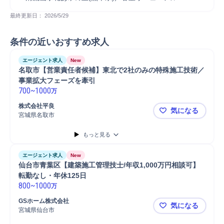
最終更新日： 
2026/5/29
条件の近いおすすめ求人
エージェント求人
New
名取市【営業責任者候補】東北で2社のみの特殊施工技術／
事業拡大フェーズを牽引
700
~
1000
万
株式会社平良
気になる
宮城県名取市
名取市【営
もっと見る
エージェント求人
New
仙台市青葉区【建築施工管理技士/年収1,000万円相談可】
転勤なし・年休125日
800
~
1000
万
GSホーム株式会社
気になる
宮城県仙台市
仙台市青葉区