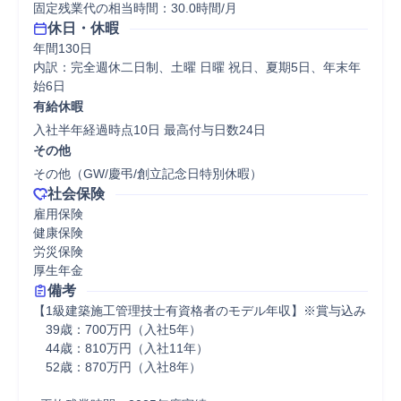
固定残業代の相当時間：30.0時間/月
休日・休暇
年間130日

内訳：完全週休二日制、土曜 日曜 祝日、夏期5日、年末年
始6日
有給休暇
入社半年経過時点10日 最高付与日数24日
その他
その他（GW/慶弔/創立記念日特別休暇）
社会保険
雇用保険

健康保険

労災保険

厚生年金
備考
【1級建築施工管理技士有資格者のモデル年収】※賞与込み

　39歳：700万円（入社5年）

　44歳：810万円（入社11年）

　52歳：870万円（入社8年）
