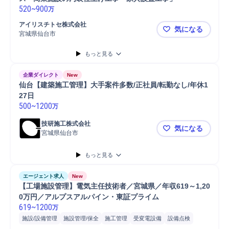
520
~
900
万
アイリスチトセ株式会社
気になる
宮城県仙台市
【1級建築
もっと見る
企業ダイレクト
New
仙台【建築施工管理】大手案件多数/正社員/転勤なし/年休1
27日
500
~
1200
万
技研施工株式会社
気になる
宮城県仙台市
仙台【建築施
もっと見る
エージェント求人
New
【工場施設管理】電気主任技術者／宮城県／年収619～1,20
0万円／アルプスアルパイン・東証プライム
619
~
1200
万
施設/設備管理
施設管理/保全
施工管理
受変電設備
設備点検