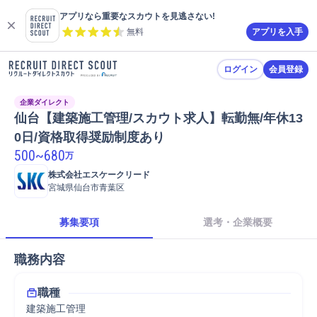
アプリなら重要なスカウトを見逃さない!
無料
アプリを入手
ログイン
会員登録
企業ダイレクト
仙台【建築施工管理/スカウト求人】転勤無/年休13
0日/資格取得奨励制度あり
500
~
680
万
株式会社エスケークリード
宮城県仙台市青葉区
募集要項
選考・企業概要
職務内容
職種
建築施工管理