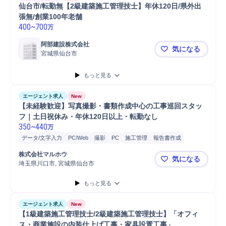
仙台市/転勤無【2級建築施工管理技士】年休120日/県外出
張無/創業100年老舗
400
~
700
万
阿部建設株式会社
気になる
宮城県仙台市
仙台市/転勤
もっと見る
エージェント求人
New
【未経験歓迎】写真撮影・書類作成中心の工事巡回スタッ
フ｜土日祝休み・年休120日以上・転勤なし
350
~
440
万
データ/文字入力
PC/Web
撮影
PC
施工管理
報告書作成
ヒアリング
スタッフ
防水工事
スマートフォン
巡回
タブレット
株式会社マルホウ
気になる
写真管理
自動車運転
埼玉県川口市, 宮城県仙台市
【未経験歓
もっと見る
エージェント求人
New
【1級建築施工管理技士/2級建築施工管理技士】「オフィ
ス・商業施設の内装仕上げ工事・家具設置工事」