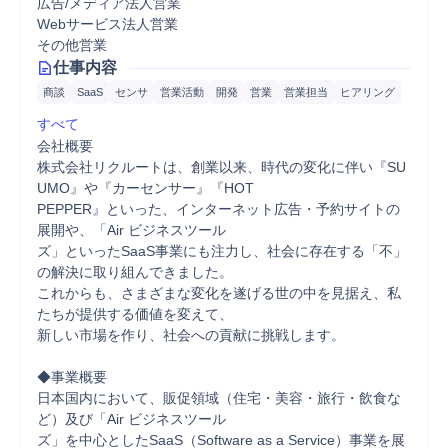
広告/メディア法人営業
Webサービス法人営業
その他営業
仕事内容
商談
SaaS
センサ
営業活動
開発
営業
営業担当
ヒアリング
すべて
会社概要

株式会社リクルートは、創業以来、時代の変化に伴い『SU
UMO』や『カーセンサー』『HOT

PEPPER』といった、インターネット広告・予約サイトの
展開や、「Air ビジネスツール

ズ」といったSaaS事業にも注力し、社会に存在する「不」
の解決に取り組んできました。

これからも、さまざまな変化を遂げる世の中を見据え、私
たちが提供する価値を変えて、

新しい市場を作り、社会への貢献に挑戦します。

◆事業概要

日本国内において、販促領域（住宅・美容・旅行・飲食な
ど）及び「Air ビジネスツール

ズ」を中心としたSaaS（Software as a Service）事業を展