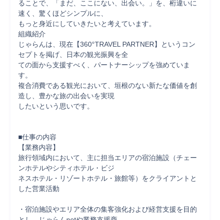
ることで、「まだ、ここにない、出会い。」を、桁違いに
速く、驚くほどシンプルに、

もっと身近にしていきたいと考えています。

組織紹介

じゃらんは、現在【360°TRAVEL PARTNER】というコン
セプトを掲げ、日本の観光振興を全

ての面から支援すべく、パートナーシップを強めていま
す。

複合消費である観光において、垣根のない新たな価値を創
造し、豊かな旅の出会いを実現

したいという思いです。

■仕事の内容

【業務内容】

旅行領域内において、主に担当エリアの宿泊施設（チェー
ンホテルやシティホテル・ビジ

ネスホテル・リゾートホテル・旅館等）をクライアントと
した営業活動

・宿泊施設やエリア全体の集客強化および経営支援を目的
とし、じゃらんnetや業務支援商
