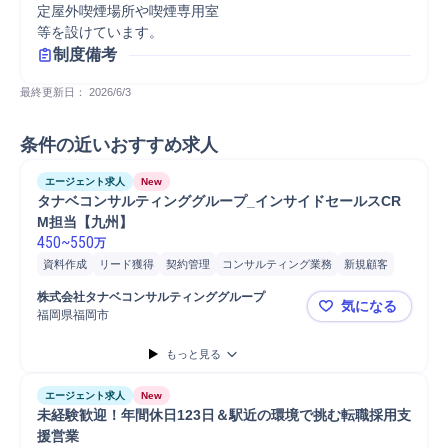
定屋外喫煙場所や喫煙専用室

制度備考
最終更新日： 
2026/6/3
条件の近いおすすめ求人
エージェント求人
New
タナベコンサルティンググループ_インサイドセールスCR
M担当【九州】
450
~
550
万
資料作成
リード獲得
契約管理
コンサルティング業務
新規顧客
商談
MA/CRM
請求
ファイナンス
教育
開発
顧客管理
株式会社タナベコンサルティンググループ
気になる
コンサルタント
事務
法人営業
営業
福岡県福岡市
タナベコン
もっと見る
エージェント求人
New
未経験歓迎！年間休日123日＆駅近の環境で挑む転職採用支
援営業