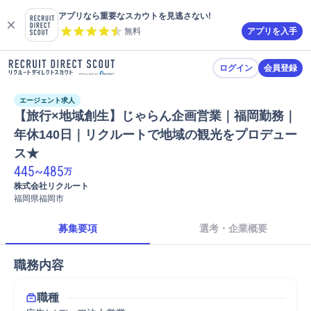
アプリなら重要なスカウトを見逃さない!
無料
アプリを入手
ログイン
会員登録
エージェント求人
【旅行×地域創生】じゃらん企画営業｜福岡勤務｜
年休140日｜リクルートで地域の観光をプロデュー
ス★
445
~
485
万
株式会社リクルート
福岡県福岡市
募集要項
選考・企業概要
職務内容
職種