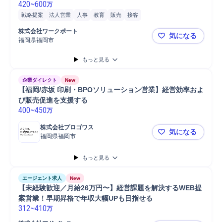
420
~
600
万
戦略提案
法人営業
人事
教育
販売
接客
株式会社ワークポート
気になる
福岡県福岡市
未経験歓迎
もっと見る
企業ダイレクト
New
【福岡/赤坂 印刷・BPOソリューション営業】経営効率およ
び販売促進を支援する
400
~
450
万
株式会社プロゴワス
気になる
福岡県福岡市
【福岡/赤
もっと見る
エージェント求人
New
【未経験歓迎／月給26万円〜】経営課題を解決するWEB提
案営業！早期昇格で年収大幅UPも目指せる
312
~
410
万