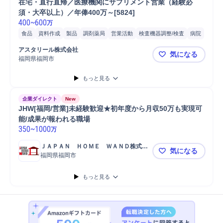
在宅・直行直帰／医療機関にサプリメント営業（経験必
須・大卒以上）／年俸400万～[5824]
400
~
600
万
食品
資料作成
製品
調剤薬局
営業活動
検査機器調整/検査
病院
営業
アンチエイジング
販売
クリニック
既存顧客
アスタリール株式会社
気になる
福岡県福岡市
在宅・直行直
もっと見る
企業ダイレクト
New
JHW[福岡/営業]未経験歓迎★初年度から月収50万も実現可
能/成果が報われる職場
350
~
1000
万
ＪＡＰＡＮ　ＨＯＭＥ　ＷＡＮＤ株式会
気になる
社
福岡県福岡市
JHW[福岡
もっと見る