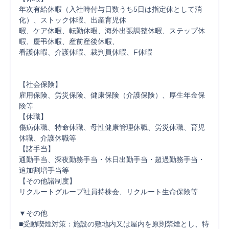
年次有給休暇（入社時付与日数うち5日は指定休として消
化）、ストック休暇、出産育児休

暇、ケア休暇、転勤休暇、海外出張調整休暇、ステップ休
暇、慶弔休暇、産前産後休暇、

看護休暇、介護休暇、裁判員休暇、F休暇

【社会保険】

雇用保険、労災保険、健康保険（介護保険）、厚生年金保
険等

【休職】

傷病休職、特命休職、母性健康管理休職、労災休職、育児
休職、介護休職等

【諸手当】

通勤手当、深夜勤務手当・休日出勤手当・超過勤務手当・
追加割増手当等

【その他諸制度】

リクルートグループ社員持株会、リクルート生命保険等

▼その他

■受動喫煙対策：施設の敷地内又は屋内を原則禁煙とし、特