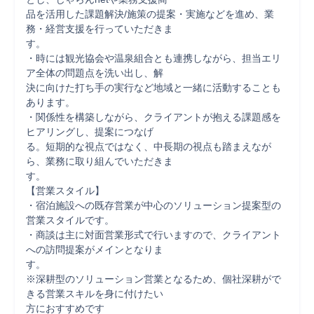
品を活用した課題解決/施策の提案・実施などを進め、業
務・経営支援を行っていただきま

す。

・時には観光協会や温泉組合とも連携しながら、担当エリ
ア全体の問題点を洗い出し、解

決に向けた打ち手の実行など地域と一緒に活動することも
あります。

・関係性を構築しながら、クライアントが抱える課題感を
ヒアリングし、提案につなげ

る。短期的な視点ではなく、中長期の視点も踏まえなが
ら、業務に取り組んでいただきま

す。

【営業スタイル】

・宿泊施設への既存営業が中心のソリューション提案型の
営業スタイルです。

・商談は主に対面営業形式で行いますので、クライアント
への訪問提案がメインとなりま

す。

※深耕型のソリューション営業となるため、個社深耕がで
きる営業スキルを身に付けたい

方におすすめです
