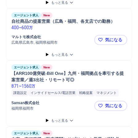
もっと見る
エージェント求人
New
自社商品の提案営業（広島・福岡、各支店での勤務）
400
~
600
万
マルトモ株式会社
気になる
広島県広島市, 福岡県福岡市
自社商品の
もっと見る
エージェント求人
New
【ARR100億突破-Bill One】九州・福岡拠点を牽引する提
案営業／週3出社・リモート可◎
871
~
1560
万
課題設定
インサイドセールス/電話営業
戦略提案
マネジメント
商談
プロダクト開発
ヒアリング
マーケティング
営業
Sansan株式会社
気になる
クロスセル
企画立案
提案
営業同行
アップセル
開発
事業推進
福岡県福岡市
【ARR10
クロージング
導入支援
戦略立案
プロジェクト
もっと見る
コンサルティング業務
新規事業
法人営業
Salesforce
ツール導入
エージェント求人
New