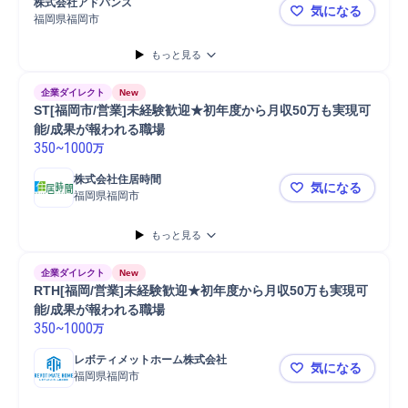
株式会社アドバンス
気になる
福岡県福岡市
【未経験歓
もっと見る
企業ダイレクト
New
ST[福岡市/営業]未経験歓迎★初年度から月収50万も実現可
能/成果が報われる職場
350
~
1000
万
株式会社住居時間
気になる
福岡県福岡市
ST[福岡市
もっと見る
企業ダイレクト
New
RTH[福岡/営業]未経験歓迎★初年度から月収50万も実現可
能/成果が報われる職場
350
~
1000
万
レボティメットホーム株式会社
気になる
福岡県福岡市
RTH[福岡