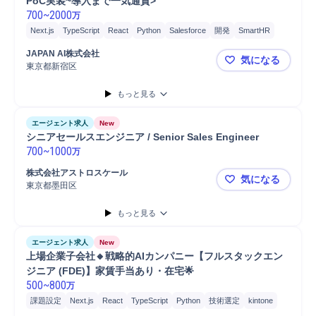
PoC実装~導入まで一気通貫>
700
~
2000
万
Next.js
TypeScript
React
Python
Salesforce
開発
SmartHR
運用設計
提案
データ統合
コンプライアンス
PoC
SaaS
JAPAN AI株式会社
気になる
課題設定
最新テクノロジー
外部ステークホルダー関係構築
東京都新宿区
『企業の脳』
外部折衝
定着率向上
プロダクト開発
GCP
Azure
AWS
もっと見る
クラウド
ソフトウェア
エージェント求人
New
シニアセールスエンジニア / Senior Sales Engineer
700
~
1000
万
株式会社アストロスケール
気になる
東京都墨田区
シニアセールスエ
もっと見る
エージェント求人
New
上場企業子会社🔸戦略的AIカンパニー【フルスタックエン
ジニア (FDE)】家賃手当あり・在宅🌟
500
~
800
万
課題設定
Next.js
React
TypeScript
Python
技術選定
kintone