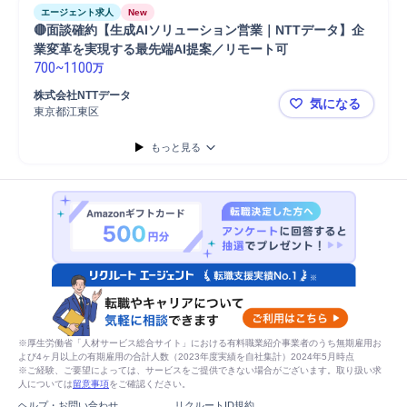
エージェント求人
New
🔴面談確約【生成AIソリューション営業｜NTTデータ】企
業変革を実現する最先端AI提案／リモート可
700
~
1100
万
株式会社NTTデータ
気になる
東京都江東区
🔴面談確約
もっと見る
※厚生労働省「人材サービス総合サイト」における有料職業紹介事業者のうち無期雇用お
よび4ヶ月以上の有期雇用の合計人数（2023年度実績を自社集計）2024年5月時点
※ご経験、ご要望によっては、サービスをご提供できない場合がございます。取り扱い求
人については
留意事項
をご確認ください。
ヘルプ・お問い合わせ
リクルートID規約