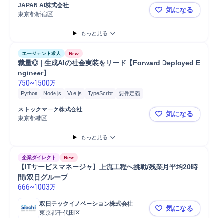
提案
データ統合
Salesforce
SmartHR
SaaS
PoC
ソフトウェア
JAPAN AI株式会社
気になる
東京都新宿区
上場企業子会
もっと見る
エージェント求人
New
裁量◎ | 生成AIの社会実装をリード【Forward Deployed E
ngineer】
750
~
1500
万
Python
Node.js
Vue.js
TypeScript
要件定義
プロジェクトマネジメント
見積もり
PoC
マネジメント
ストックマーク株式会社
気になる
コンサルティング業務
ロードマップ策定
アーキテクチャ設計
提案
東京都港区
裁量◎ | 生成
プロジェクト
リソース管理
開発プロジェクト
検証
システム開発
もっと見る
開発
プロトタイプ作成
企業ダイレクト
New
【ITサービスマネージャ】上流工程へ挑戦/残業月平均20時
間/双日グループ
666
~
1003
万
双日テックイノベーション株式会社
気になる
東京都千代田区
【ITサービ