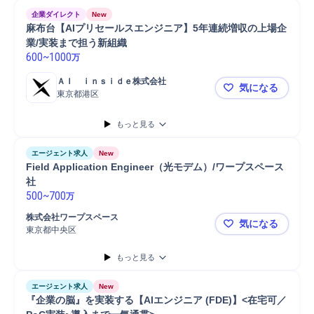
企業ダイレクト
New
麻布台【AIプリセールスエンジニア】5年連続増収の上場企
業/実装まで担う新組織
600
~
1000
万
ＡＩ　ｉｎｓｉｄｅ株式会社
気になる
東京都港区
麻布台【A
もっと見る
エージェント求人
New
Field Application Engineer（光モデム）/ワープスペース
社
500
~
700
万
株式会社ワープスペース
気になる
東京都中央区
Field Ap
もっと見る
エージェント求人
New
『企業の脳』を実装する【AIエンジニア (FDE)】<在宅可／