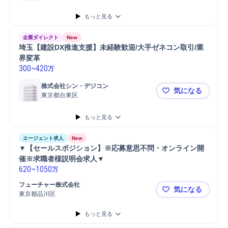
もっと見る
企業ダイレクト
New
埼玉【建設DX推進支援】未経験歓迎/大手ゼネコン取引/業
界変革
300
~
420
万
株式会社シン・デジコン
気になる
東京都台東区
埼玉【建設
もっと見る
エージェント求人
New
▼【セールスポジション】※応募意思不問・オンライン開
催※求職者様説明会求人▼
620
~
1050
万
フューチャー株式会社
気になる
東京都品川区
▼【セール
もっと見る