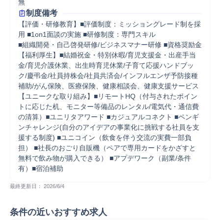
無
制度備考
【評価・研修教育】■評価制度：ミッショングレード制を採
用 ■1on1面談の実施 ■研修制度：専門スキル 

■組織開発・自己啓発研修/ビジネスマナー研修 ■資格奨励金

【福利厚生】■結婚祝金・特別休暇/育児支援金・出産手当
金/育児介護休業、出生時育児休業/子育て応援ハンドブッ
ク/慶弔金/社員持株会/社員共済会/インフルエンザ予防接種
補助/がん保険、医療保険、健康相談会、健康支援サービス

【ユニークな取り組み】■リモートHQ（付与されたポイン
トに応じた机、モニター等備品のレンタル/電気代・通信費
の清算）■ユニリタアワード ■カジュアルコネクト ■ペンギ
ンチャレンジ(自分のアイデアの事業化に挑戦する社員を支
援する制度) ■ユニコイン（飲食を伴う交流の実費一部負
担） ■社長のおごり自販機（ペアで専用カードをかざすと
無料で飲み物が購入できる） ■アプデワーク（副業/条件
有）■宿泊補助
最終更新日： 
2026/6/4
条件の近いおすすめ求人