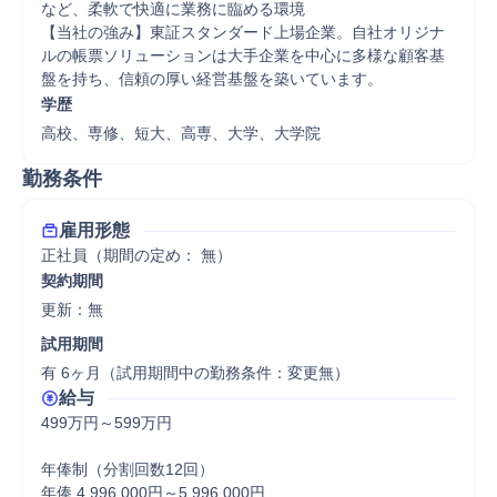
など、柔軟で快適に業務に臨める環境

【当社の強み】東証スタンダード上場企業。自社オリジナ
ルの帳票ソリューションは大手企業を中心に多様な顧客基
盤を持ち、信頼の厚い経営基盤を築いています。
学歴
高校、専修、短大、高専、大学、大学院
勤務条件
雇用形態
正社員（期間の定め： 無）
契約期間
更新：無 
試用期間
有 6ヶ月（試用期間中の勤務条件：変更無）
給与
499万円～599万円

年俸制（分割回数12回）

年俸 4,996,000円～5,996,000円
