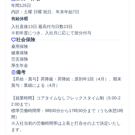
年間125日

内訳：土曜 日曜 祝日、年末年始7日
有給休暇
入社直後13日 最高付与日数23日

※初年度につき、入社月に応じて按分付与
社会保険
雇用保険

健康保険

労災保険

厚生年金
備考
【昇給・賞与】昇降級・昇降給：原則年1回（4月）、期末
賞与：業績による（4月）

【就業時間】コアタイムなしフレックスタイム制（5:00-2
2:00まで）

標準労働時間帯：9時00分から17時30分まで（うち休憩1時
間）

※入社当初の労働時間帯は上長と打合せの上で決定いたし
ます。
