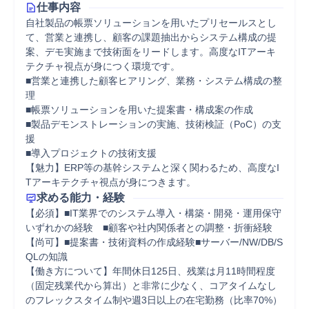
仕事内容
自社製品の帳票ソリューションを用いたプリセールスとし
て、営業と連携し、顧客の課題抽出からシステム構成の提
案、デモ実施まで技術面をリードします。高度なITアーキ
テクチャ視点が身につく環境です。

■営業と連携した顧客ヒアリング、業務・システム構成の整
理

■帳票ソリューションを用いた提案書・構成案の作成

■製品デモンストレーションの実施、技術検証（PoC）の支
援

■導入プロジェクトの技術支援

【魅力】ERP等の基幹システムと深く関わるため、高度なI
Tアーキテクチャ視点が身につきます。
求める能力・経験
【必須】■IT業界でのシステム導入・構築・開発・運用保守
いずれかの経験　■顧客や社内関係者との調整・折衝経験

【尚可】■提案書・技術資料の作成経験■サーバー/NW/DB/S
QLの知識

【働き方について】年間休日125日、残業は月11時間程度
（固定残業代から算出）と非常に少なく、コアタイムなし
のフレックスタイム制や週3日以上の在宅勤務（比率70%）