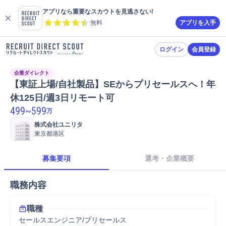
アプリなら重要なスカウトを見逃さない!
無料
アプリを入手
ログイン
会員登録
企業ダイレクト
【東証上場/自社製品】SEからプリセールスへ！年
休125日/週3日リモート可
499
~
599
万
株式会社ユニリタ
東京都港区
募集要項
選考・企業概要
職務内容
職種
セールスエンジニア/プリセールス