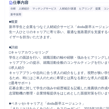
仕事内容
分析
人材紹介
マッチングサービス
人材紹介/派遣
ヒアリング
提案
コン
新卒採用
■概要

新卒学生と企業をつなぐ人材紹介サービス「doda新卒エージェ
生一人ひとりのキャリアに寄り添い、最適な進路選択を支援する
イザーを担当いただきます。

■詳細

□キャリアカウンセリング

学生との面談を行い、就職活動の軸や経験・強みをヒアリングし
ャリアプランの提示、就職活動全般のコンサルティングを行います
□求人紹介

キャリアプランや志向に合う求人の紹介をします。視野が狭い学
るため、時にはご本人のために希望とは異なる新たな求人の提案も
□選考サポート

応募企業に対して学生の強みや経歴補足を記載した推薦状の作成
志望動機の整理・企業情報提供をはじめとした面接対策を行います
■ベネッセi-キャリアと「doda新卒エージェント」

「まなぶとはたらくをつなぐ」をスローガンに、2015年10月に設