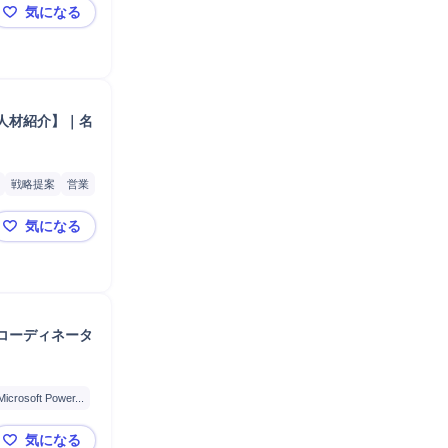
気になる
【営業力で企業の未来を変える】採用コンサルティング営業
人材紹介】｜名
戦略提案
営業
ト
採用数
気になる
ネジメント
両面コンサルタント｜エージェント推進室｜新規領域立
コーディネータ
Microsoft Power...
業界
気になる