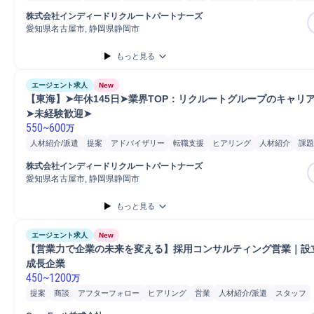
課題/ボトルネック特定
株式会社インディードリクルートパートナーズ
愛知県名古屋市, 静岡県静岡市
もっと見る
エージェント求人
New
【東海】➤年休145日➤業界TOP：リクルートグループのキャリ
➤未経験歓迎➤
550
~
600
万
人材紹介/派遣
提案
アドバイザリー
転職支援
ヒアリング
人材紹介
課題
課題/ボトルネック特定
株式会社インディードリクルートパートナーズ
愛知県名古屋市, 静岡県静岡市
もっと見る
エージェント求人
New
【営業力で企業の未来を変える】採用コンサルティング営業｜設立6
成長企業
450
~
1200
万
提案
商談
アフターフォロー
ヒアリング
営業
人材紹介/派遣
スタッフ