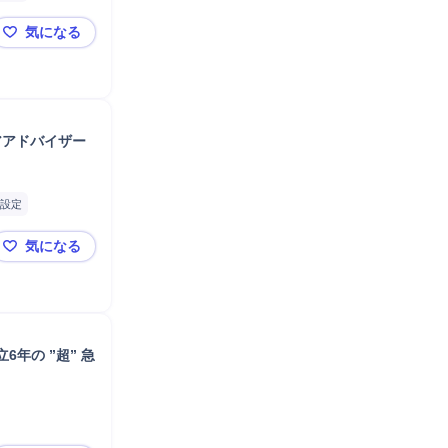
気になる
【東海】◆年休145日◆業界TOP：リクルートグルー
アアドバイザー
設定
気になる
【東海】➤年休145日➤業界TOP：リクルートグループ
年の ”超” 急