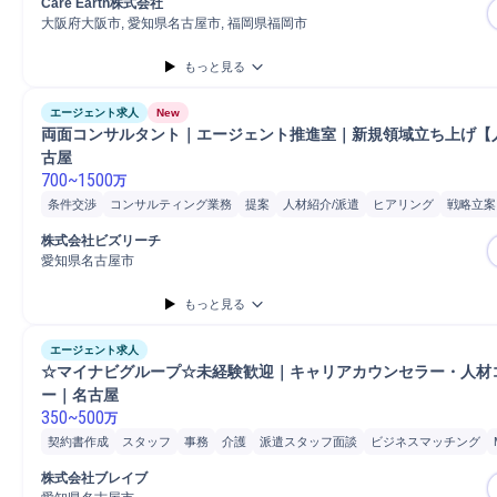
Care Earth株式会社
大阪府大阪市, 愛知県名古屋市, 福岡県福岡市
もっと見る
エージェント求人
New
両面コンサルタント｜エージェント推進室｜新規領域立ち上げ【
古屋
700
~
1500
万
条件交渉
コンサルティング業務
提案
人材紹介/派遣
ヒアリング
戦略立案
人材紹介
新規事業
コンサルタント
採用戦略立案
採用活動指導
採用コス
株式会社ビズリーチ
面接数
中途社員面接
求人票作成
転職支援
キャリアプランニング指導
マ
愛知県名古屋市
スカウトサービス利用
面接/選考設計
採用面接
人事
中途採用
もっと見る
エージェント求人
☆マイナビグループ☆未経験歓迎｜キャリアカウンセラー・人材
ー｜名古屋
350
~
500
万
契約書作成
スタッフ
事務
介護
派遣スタッフ面談
ビジネスマッチング
Microsoft Excel
PC/Web
PC
自動車
普通自動車
接客
販売
顧客 人材
株式会社ブレイブ