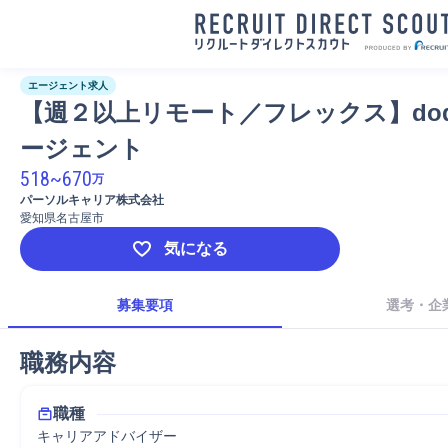
エージェント求人
【週２以上リモート／フレックス】do
ージェント
518
~
670
万
パーソルキャリア株式会社
愛知県名古屋市
気になる
募集要項
選考・企
職務内容
職種
キャリアアドバイザー