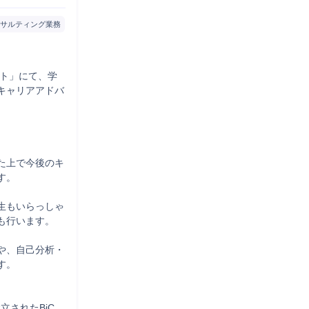
サルティング業務
ント」にて、学
キャリアアドバ
た上で今後のキ
。

生もいらっしゃ
行います。

や、自己分析・
。

立されたBiC