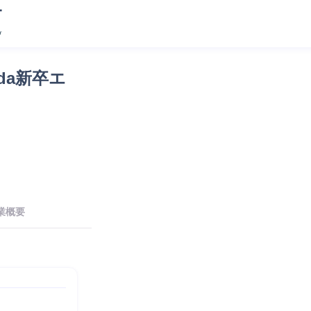
da新卒エ
業概要