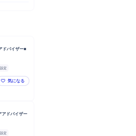
アドバイザー■
設定
気になる
【東海】■年休145日■業界TOP：リクルートグループ
アアドバイザー
設定