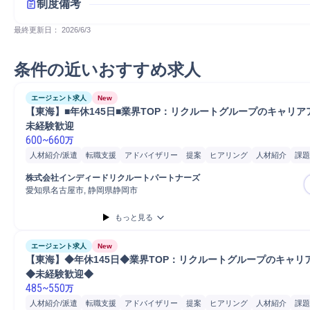
制度備考
最終更新日： 
2026/6/3
条件の近いおすすめ求人
エージェント求人
New
【東海】■年休145日■業界TOP：リクルートグループのキャリア
未経験歓迎
600
~
660
万
人材紹介/派遣
転職支援
アドバイザリー
提案
ヒアリング
人材紹介
課題
課題/ボトルネック特定
株式会社インディードリクルートパートナーズ
愛知県名古屋市, 静岡県静岡市
もっと見る
エージェント求人
New
【東海】◆年休145日◆業界TOP：リクルートグループのキャリ
◆未経験歓迎◆
485
~
550
万
人材紹介/派遣
転職支援
アドバイザリー
提案
ヒアリング
人材紹介
課題