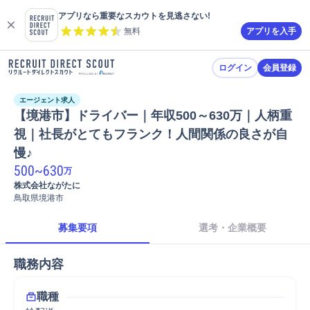
アプリなら重要なスカウトを見逃さない!
無料
アプリを入手
ログイン
会員登録
エージェント求人
【境港市】ドライバー｜年収500～630万｜人柄重
視｜社長がとてもフランク！人間関係の良さが自
慢♪
500
~
630
万
株式会社ながたに
鳥取県境港市
募集要項
選考・企業概要
職務内容
職種