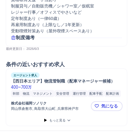
制服貸与／自動販売機／シャワー室／仮眠室

レジャー行事／オフィスでやさいなど

定年制度あり（一律60歳）

再雇用制度あり（上限なし／1年更新）

受動喫煙対策あり（屋外喫煙スペースあり）
制度備考
最終更新日： 
2026/6/3
条件の近いおすすめ求人
エージェント求人
【西日本エリア】物流管制職（配車マネージャー候補）
400
~
700
万
幹部
物流
マネジメント
安全管理
運行管理
配車手配
配車計画
運行管理/指令
青果
分析
安全運行指示
安全衛生管理
株式会社福岡ソノリク
気になる
業務改善提案
業務改善企画
2～3人のリーダー経験
岡山県倉敷市, 鳥取県大山町, 兵庫県神戸市
【西日本エ
もっと見る