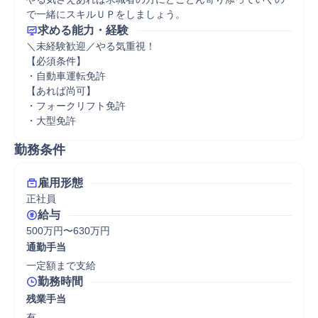
で一緒にスキルＵＰをしましょう。
求める能力・経験
＼未経験歓迎／やる気重視！

【必須条件】

・自動車運転免許

【あれば尚可】

・フォークリフト免許

・大型免許
勤務条件
雇用形態
正社員
給与
500万円〜630万円
通勤手当
一定額まで支給
勤務時間
残業手当
有