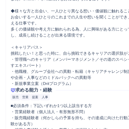
◆様々な方と出会い、一人ひとり異なる想い・価値観に触れること
お会いする一人ひとりのこれまでの人生や想いを聞くことができ
える仕事です。

多くの価値観や考え方に触れられる為、人に興味がある方にとっ
し、成長し続けることが出来る環境です。

＜キャリアパス＞

挑戦したい！と思った時に、自ら挑戦できるキャリアの選択肢がご
・管理職へのキャリア（メンバーマネジメント／その道のスペシ
すエキスパート）

・他職種、グループ会社への異動・転籍（キャリアチャレンジ制
や企画・人事などのミドルバックへの異動等

・新規事業立案（Dritプログラム）
求める能力・経験
販売
営業
提案
人事
■必須条件：下記いずれか1つ以上該当する方

・営業経験者（個人法人・有形無形不問）

・販売職経験者（何かしらの予算を持ち、その達成に向けた行動
験がある方）
