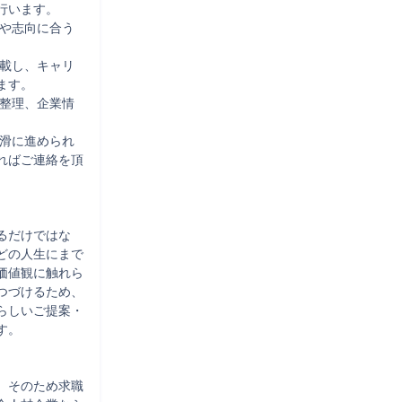
います。

ンや志向に合う
記載し、キャリ
す。

の整理、企業情
円滑に進められ
ればご連絡を頂
るだけではな
どの人生にまで
価値観に触れら
つづけるため、
らしいご提案・
。

。そのため求職