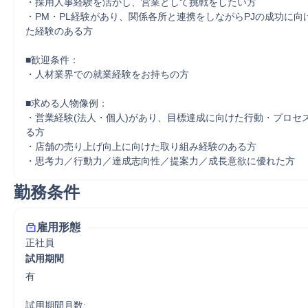
・採用人事経験を活かし、営業として挑戦をしたい方

・PM・PL経験があり、関係各所と連携をしながらPJの成功に向
た経験のある方

■歓迎条件：

・人材業界での就業経験をお持ちの方

■求める人物像例：

・営業経験(法人・個人)があり、目標達成に向けた行動・プロセ
る方

・店舗の売り上げ向上に向けた取り組み経験のある方

・思考力／行動力／達成志向性／提案力／成長意欲に優れた方
勤務条件
雇用形態
正社員
試用期間
有

試用期間月数:
