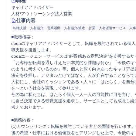
職種
キャリアアドバイザー
人材/アウトソーシング法人営業
仕事内容
転職支援
人材紹介
営業活動
人材紹介/派遣
営業
人材派遣サービス
人事
■職種概要：

dodaのキャリアアドバイザーとして、転職を検討されている個
職支援を担当します。

dodaエージェントサービスは”納得感ある意思決定”を支援する
「お客様が転職を通し叶えたい本質的な課題は何か」「今後のキ
のように考えているのか」等、個人と深く向きあったキャリア提
決定を後押し、デジタルだけではなく、人が介在することならで
大切にし、会社のミッションである＜人々に「はたらく」を自分
を＞という社会を実現して参ります。

その為に私たちは、はたらく個人一人一人の可能性に目を向け、
に自己決定できる転職支援を追求し、サービスとしても成長し続
考えております。

■業務内容：

(1)カウンセリング：転職を検討している方との面談を行います
後の希望・仕事における価値観をヒアリングした上で、今後のキ