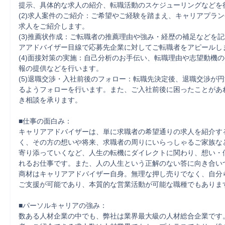
提示、具体的な求人の紹介、転職活動のスケジューリングなどを行
(2)求人案件のご紹介：ご希望やご経験を踏まえ、キャリアプラ
求人をご紹介します。

(3)推薦状作成：ご転職者の推薦理由や強み・経歴の補足などを
アアドバイザー目線で応募先企業に対してご転職者をアピールしま
(4)面接対策の実施：自己分析のお手伝い、転職理由や志望動機
報の提供などを行います。

(5)退職交渉・入社前後のフォロー：転職先決定後、退職交渉が
るようフォローを行います。また、ご入社前後に困ったことがあ
き相談を承ります。

■仕事の面白み：

キャリアアドバイザーは、単に求職者の希望通りの求人を紹介す
く、その方の想いや将来、求職者の周りにいらっしゃるご家族な
寄り添っていくなど、人生の転機にダイレクトに関わり、想い・
れるお仕事です。また、人の人生という正解のない答に向き合い
商材はキャリアアドバイザー自身。無理な押し売りでなく、自分
ご支援が可能であり、本質的な営業活動が可能な職種でもあります
■パーソルキャリアの強み：

数ある人材企業の中でも、弊社は業界最大級の人材総合企業です