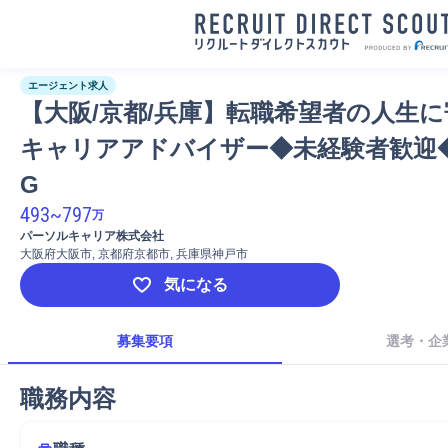
エージェント求人
【大阪/京都/兵庫】転職希望者の人生
キャリアアドバイザー◆未経験者歓迎
G
493
~
797
万
パーソルキャリア株式会社
大阪府大阪市, 京都府京都市, 兵庫県神戸市
気になる
募集要項
選考・企
職務内容