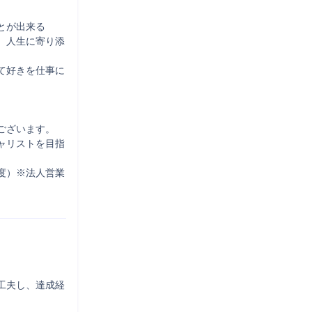
が出来る

、人生に寄り添
て好きを仕事に
ざいます。

ャリストを目指
度）※法人営業
工夫し、達成経