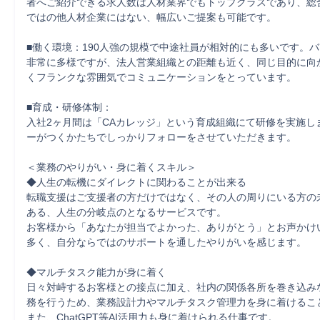
者へご紹介できる求人数は人材業界でもトップクラスであり、総
ではの他人材企業にはない、幅広いご提案も可能です。

■働く環境：190人強の規模で中途社員が相対的にも多いです。
非常に多様ですが、法人営業組織との距離も近く、同じ目的に向
くフランクな雰囲気でコミュニケーションをとっています。

■育成・研修体制：

入社2ヶ月間は「CAカレッジ」という育成組織にて研修を実施し
ーがつくかたちでしっかりフォローをさせていただきます。

＜業務のやりがい・身に着くスキル＞

◆人生の転機にダイレクトに関わることが出来る

転職支援はご支援者の方だけではなく、その人の周りにいる方の
ある、人生の分岐点のとなるサービスです。

お客様から「あなたが担当でよかった、ありがとう」とお声かけ
多く、自分ならではのサポートを通したやりがいを感じます。

◆マルチタスク能力が身に着く

日々対峙するお客様との接点に加え、社内の関係各所を巻き込み
務を行うため、業務設計力やマルチタスク管理力を身に着けること
また、ChatGPT等AI活用力も身に着けられる仕事です。
