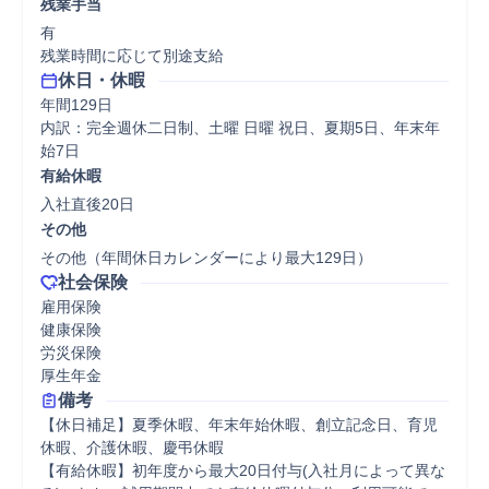
残業手当
有

残業時間に応じて別途支給
休日・休暇
年間129日

内訳：完全週休二日制、土曜 日曜 祝日、夏期5日、年末年
始7日
有給休暇
入社直後20日
その他
その他（年間休日カレンダーにより最大129日）
社会保険
雇用保険

健康保険

労災保険

厚生年金
備考
【休日補足】夏季休暇、年末年始休暇、創立記念日、育児
休暇、介護休暇、慶弔休暇

【有給休暇】初年度から最大20日付与(入社月によって異な