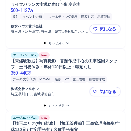
ライフバランス実現に向けた制度充実 
560
~
1127
万
発注
イベント企画
コンサルティング業務
顧客対応
品質管理
施工図作成
施工管理
提案
監理技術者
原価管理
戸建
竣工
積水ハウス株式会社
気になる
安全管理
注文住宅
巡回
クリニック
工程管理
施工管理技士
埼玉県さいたま市, 埼玉県川越市, 埼玉県さいたま
【埼玉】戸
市
現場施工
施工監理
オフィスビル
もっと見る
エージェント求人
New
【未経験歓迎】写真撮影・書類作成中心の工事巡回スタッ
フ｜土日祝休み・年休120日以上・転勤なし
350
~
440
万
データ/文字入力
PC/Web
撮影
PC
施工管理
報告書作成
ヒアリング
スタッフ
防水工事
スマートフォン
巡回
タブレット
株式会社マルホウ
気になる
写真管理
自動車運転
埼玉県川口市, 宮城県仙台市
【未経験歓
もっと見る
エージェント求人
New
【埼玉エリア(狭山勤務】【施工管理職】工事管理者募集/年
休120日 / 住宅手当有 / 各種手当充実