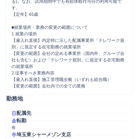
る)。なお、試用期間中でも有給休暇付与分の利用可能で
す。

【定年】65歳

■就業場所・業務の変更の範囲について

1.就業の場所

【雇入れ直後】内定時に示した配属事業所「テレワーク規
則」に規定する在宅勤務の就業場所

【変更の範囲】会社の定める事業所（国内外、グループ会
社も含む）および「テレワーク規則」に規定する在宅勤務
の就業場所

2.従事すべき業務内容

【雇入れ直後】施工管理職全般（いずれも総合職）

【変更の範囲】会社内での全ての業務
勤務地
配属先
転勤
有
埼玉東シャーメゾン支店