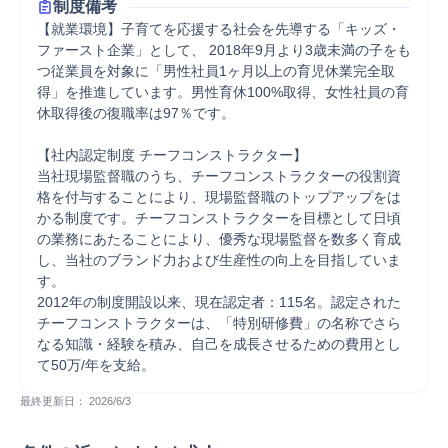
制度備考
【就業環境】子育てを応援する社会を先導する「キッズ・
ファースト企業」として、 2018年9月より3歳未満の子をも
つ従業員を対象に「男性社員1ヶ月以上の育児休業完全取
得」を推進しています。男性育休100%取得、女性社員の育
休取得後の復職率は97％です。

【社内認定制度 チーフコンストラクター】

当社現場監督職のうち、チーフコンストラクターの役割資
格を付与することにより、現場監督職のトップアップをは
かる制度です。チーフコンストラクターを目標として日頃
の業務にあたることにより、優秀な現場監督を数多く育成
し、当社のブランド力および生産性の向上を目指していま
す。

2012年の制度開設以来、現在認定者：115名。認定された
チーフコンストラクターは、「特別研修費」の名称でさら
なる知識・経験を積み、自己を成長させるための費用とし
て50万/年を支給。
最終更新日： 
2026/6/3