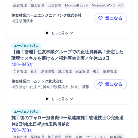
品質管理
施工管理
安全管理
Microsoft Excel
Microsoft Word
PC
自動車
普通自動車
施工管理技士
住友林業ホームエンジニアリング株式会社
気になる
埼玉県所沢市
【所沢】住
もっと見る
エージェント求人
【施工管理】住友林業グループでの正社員募集！安定した
環境でスキルを磨ける／福利厚生充実／年休123日
400
~
845
万
予算管理
着工
原価管理
施工管理
安全管理
竣工
顧客管理
マンション
品質管理
報告書作成
株式
発注
工程管理
住友林業ホームテック株式会社
気になる
タブレット
写真管理
店舗
普通自動車
Microsoft Excel
埼玉県さいたま市, 神奈川県横浜市, 神奈川県藤沢
【施工管理
市
Microsoft Word
PC/Web
自動車/輸送機械
自動車/輸送機器
もっと見る
携帯電話/PC/PC周辺機器
自動車運転
PC
自動車
施工管理技士
エージェント求人
施工後のフォロー担当職※一級建築施工管理技士◇完全週
休2日制(土日祝)/埼玉県川越市
700
~
750
万
資料作成
品質管理
施工管理
提案
点検
プロジェクト
顧客対応