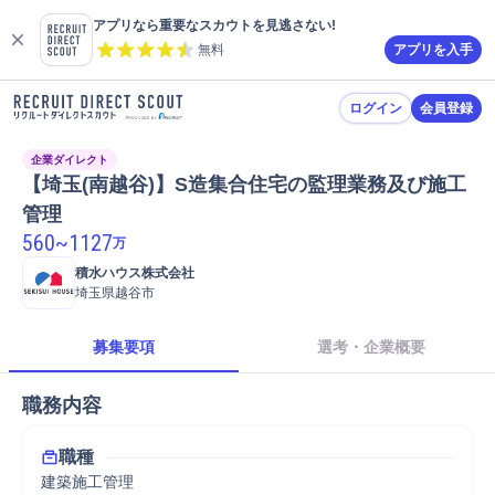
アプリなら重要なスカウトを見逃さない!
無料
アプリを入手
ログイン
会員登録
企業ダイレクト
【埼玉(南越谷)】S造集合住宅の監理業務及び施工
管理
560
~
1127
万
積水ハウス株式会社
埼玉県越谷市
募集要項
選考・企業概要
職務内容
職種
建築施工管理