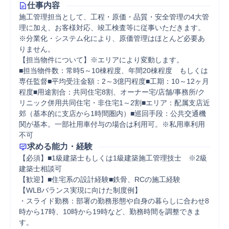
仕事内容
施工管理担当として、工程・原価・品質・安全管理の4大管
理に加え、お客様対応、竣工検査等に従事いただきます。

※分業化・システム化により、原価管理はほとんど必要あ
りません。

【担当物件について】※エリアにより変動します。

■担当物件数：常時5～10棟程度、年間20棟程度　もしくは
専任監督■平均受注金額：2～3億円程度■工期：10～12ヶ月
程度■用途割合：共同住宅8割、オーナー宅/店舗/事務所/ク
リニック併用共同住宅・非住宅1～2割■エリア：配属支店近
郊（基本的に支店から1時間圏内）■巡回手段：公共交通機
関が基本。一部社用車付与の場合は利用可。※私用車利用
不可
求める能力・経験
【必須】■1級建築士もしくは1級建築施工管理技士　※2級
建築士相談可

【歓迎】■住宅系の設計経験■鉄骨、RCの施工経験

【WLBバランス実現に向けた制度例】 

・スライド勤務：部署の勤務形態や自身の暮らしに合わせ8
時から17時、10時から19時など、勤務時間を調整できま
す。 
