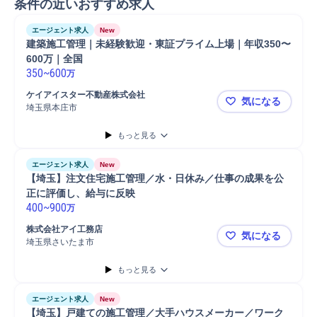
条件の近いおすすめ求人
エージェント求人
New
建築施工管理｜未経験歓迎・東証プライム上場｜年収350〜
600万｜全国
350
~
600
万
ケイアイスター不動産株式会社
気になる
埼玉県本庄市
建築施工管理
もっと見る
エージェント求人
New
【埼玉】注文住宅施工管理／水・日休み／仕事の成果を公
正に評価し、給与に反映 
400
~
900
万
株式会社アイ工務店
気になる
埼玉県さいたま市
【埼玉】注
もっと見る
エージェント求人
New
【埼玉】戸建ての施工管理／大手ハウスメーカー／ワーク