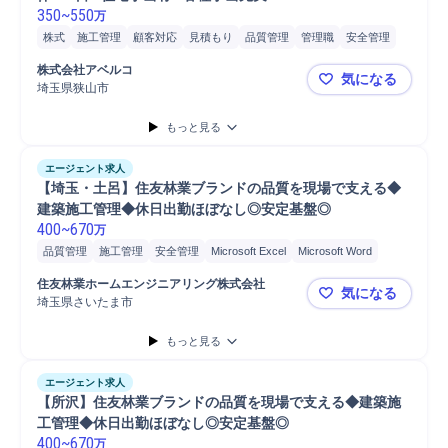
350
~
550
万
株式
施工管理
顧客対応
見積もり
品質管理
管理職
安全管理
販売
進捗管理
自動車/輸送機器
自動車/輸送機械
自動車運転
株式会社アベルコ
気になる
自動車
普通自動車
埼玉県狭山市
【埼玉エリア
もっと見る
エージェント求人
【埼玉・土呂】住友林業ブランドの品質を現場で支える◆
建築施工管理◆休日出勤ほぼなし◎安定基盤◎
400
~
670
万
品質管理
施工管理
安全管理
Microsoft Excel
Microsoft Word
普通自動車
施工管理技士
住友林業ホームエンジニアリング株式会社
気になる
埼玉県さいたま市
【埼玉・土
もっと見る
エージェント求人
【所沢】住友林業ブランドの品質を現場で支える◆建築施
工管理◆休日出勤ほぼなし◎安定基盤◎
400
~
670
万