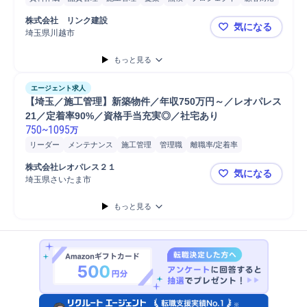
マンション
スタッフ
教育
販売
顧客説明
Microsoft Excel
株式会社　リンク建設
気になる
Microsoft Word
施工管理技士
埼玉県川越市
施工後のフ
もっと見る
エージェント求人
【埼玉／施工管理】新築物件／年収750万円～／レオパレス
21／定着率90%／資格手当充実◎／社宅あり
750
~
1095
万
リーダー
メンテナンス
施工管理
管理職
離職率/定着率
主任/リーダー
品質管理
教育
安全管理
主任
工程管理
株式会社レオパレス２１
気になる
主任技術者
施工管理技士
物件取扱
物件管理
アパート
現場施工
埼玉県さいたま市
【埼玉／施
現場責任者
現場スタッフ労務管理
PC
労務管理
スタッフ
もっと見る
自動車/輸送機器
自動車/輸送機械
自動車
普通自動車