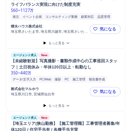
ライフバランス実現に向けた制度充実 
560
~
1127
万
発注
イベント企画
コンサルティング業務
顧客対応
品質管理
施工図作成
施工管理
提案
監理技術者
原価管理
戸建
竣工
積水ハウス株式会社
気になる
安全管理
注文住宅
巡回
クリニック
工程管理
施工管理技士
埼玉県さいたま市, 埼玉県川越市, 埼玉県さいたま
【埼玉】戸
市
現場施工
施工監理
オフィスビル
もっと見る
エージェント求人
New
【未経験歓迎】写真撮影・書類作成中心の工事巡回スタッ
フ｜土日祝休み・年休120日以上・転勤なし
350
~
440
万
データ/文字入力
PC/Web
撮影
PC
施工管理
報告書作成
ヒアリング
スタッフ
防水工事
スマートフォン
巡回
タブレット
株式会社マルホウ
気になる
写真管理
自動車運転
埼玉県川口市, 宮城県仙台市
【未経験歓
もっと見る
エージェント求人
New
【埼玉エリア(狭山勤務】【施工管理職】工事管理者募集/年
休120日 / 住宅手当有 / 各種手当充実