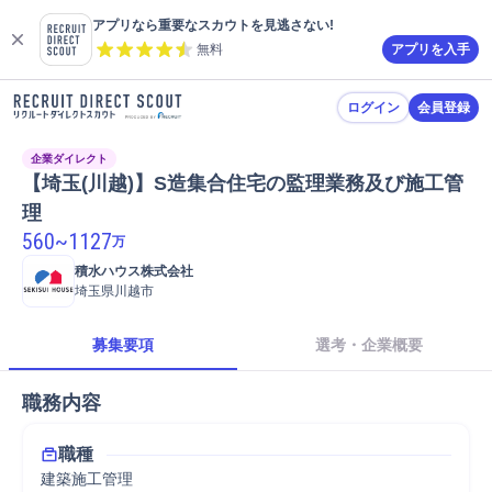
アプリなら重要なスカウトを見逃さない!
無料
アプリを入手
ログイン
会員登録
企業ダイレクト
【埼玉(川越)】S造集合住宅の監理業務及び施工管
理
560
~
1127
万
積水ハウス株式会社
埼玉県川越市
募集要項
選考・企業概要
職務内容
職種
建築施工管理