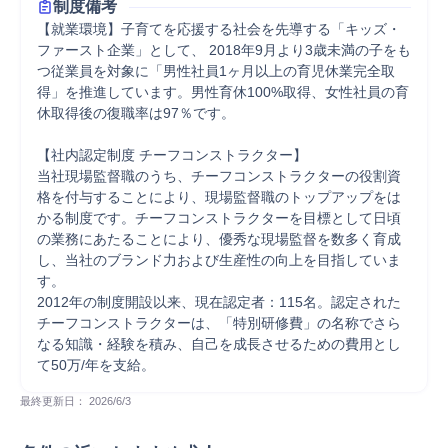
制度備考
【就業環境】子育てを応援する社会を先導する「キッズ・
ファースト企業」として、 2018年9月より3歳未満の子をも
つ従業員を対象に「男性社員1ヶ月以上の育児休業完全取
得」を推進しています。男性育休100%取得、女性社員の育
休取得後の復職率は97％です。

【社内認定制度 チーフコンストラクター】

当社現場監督職のうち、チーフコンストラクターの役割資
格を付与することにより、現場監督職のトップアップをは
かる制度です。チーフコンストラクターを目標として日頃
の業務にあたることにより、優秀な現場監督を数多く育成
し、当社のブランド力および生産性の向上を目指していま
す。

2012年の制度開設以来、現在認定者：115名。認定された
チーフコンストラクターは、「特別研修費」の名称でさら
なる知識・経験を積み、自己を成長させるための費用とし
て50万/年を支給。
最終更新日： 
2026/6/3