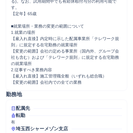
る)。なお、試用期間中でも有給休暇付与分の利用可能で
す。

【定年】65歳

■就業場所・業務の変更の範囲について

1.就業の場所

【雇入れ直後】内定時に示した配属事業所「テレワーク規
則」に規定する在宅勤務の就業場所

【変更の範囲】会社の定める事業所（国内外、グループ会
社も含む）および「テレワーク規則」に規定する在宅勤務
の就業場所

2.従事すべき業務内容

【雇入れ直後】施工管理職全般（いずれも総合職）

【変更の範囲】会社内での全ての業務
勤務地
配属先
転勤
有
埼玉西シャーメゾン支店