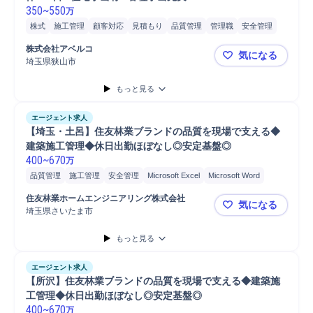
350
~
550
万
株式
施工管理
顧客対応
見積もり
品質管理
管理職
安全管理
販売
進捗管理
自動車/輸送機器
自動車/輸送機械
自動車運転
株式会社アベルコ
気になる
自動車
普通自動車
埼玉県狭山市
【埼玉エリア
もっと見る
エージェント求人
【埼玉・土呂】住友林業ブランドの品質を現場で支える◆
建築施工管理◆休日出勤ほぼなし◎安定基盤◎
400
~
670
万
品質管理
施工管理
安全管理
Microsoft Excel
Microsoft Word
普通自動車
施工管理技士
住友林業ホームエンジニアリング株式会社
気になる
埼玉県さいたま市
【埼玉・土
もっと見る
エージェント求人
【所沢】住友林業ブランドの品質を現場で支える◆建築施
工管理◆休日出勤ほぼなし◎安定基盤◎
400
~
670
万