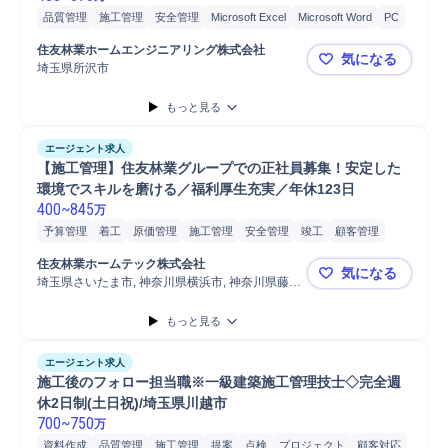
品質管理
施工管理
安全管理
Microsoft Excel
Microsoft Word
PC
自動車
普通自動車
施工管理技士
住友林業ホームエンジニアリング株式会社
気になる
埼玉県所沢市
【所沢】住
もっと見る
エージェント求人
【施工管理】住友林業グループでの正社員募集！安定した
環境でスキルを磨ける／福利厚生充実／年休123日
400
~
845
万
予算管理
着工
原価管理
施工管理
安全管理
竣工
顧客管理
マンション
品質管理
報告書作成
株式
発注
工程管理
住友林業ホームテック株式会社
気になる
タブレット
写真管理
店舗
普通自動車
Microsoft Excel
埼玉県さいたま市, 神奈川県横浜市, 神奈川県藤沢
【施工管理
市
Microsoft Word
PC/Web
自動車/輸送機械
自動車/輸送機器
もっと見る
携帯電話/PC/PC周辺機器
自動車運転
PC
自動車
施工管理技士
エージェント求人
施工後のフォロー担当職※一級建築施工管理技士◇完全週
休2日制(土日祝)/埼玉県川越市
700
~
750
万
資料作成
品質管理
施工管理
提案
点検
プロジェクト
顧客対応