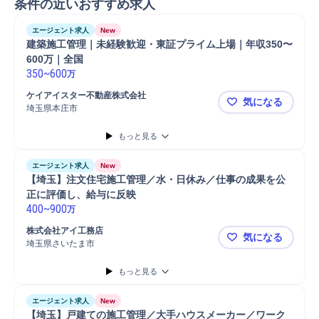
条件の近いおすすめ求人
エージェント求人
New
建築施工管理｜未経験歓迎・東証プライム上場｜年収350〜
600万｜全国
350
~
600
万
ケイアイスター不動産株式会社
気になる
埼玉県本庄市
建築施工管理
もっと見る
エージェント求人
New
【埼玉】注文住宅施工管理／水・日休み／仕事の成果を公
正に評価し、給与に反映 
400
~
900
万
株式会社アイ工務店
気になる
埼玉県さいたま市
【埼玉】注
もっと見る
エージェント求人
New
【埼玉】戸建ての施工管理／大手ハウスメーカー／ワーク