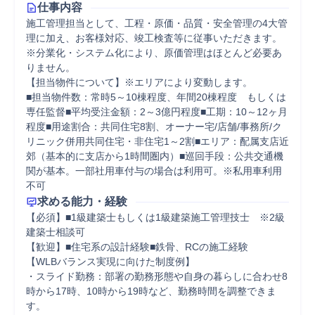
仕事内容
施工管理担当として、工程・原価・品質・安全管理の4大管
理に加え、お客様対応、竣工検査等に従事いただきます。

※分業化・システム化により、原価管理はほとんど必要あ
りません。

【担当物件について】※エリアにより変動します。

■担当物件数：常時5～10棟程度、年間20棟程度　もしくは
専任監督■平均受注金額：2～3億円程度■工期：10～12ヶ月
程度■用途割合：共同住宅8割、オーナー宅/店舗/事務所/ク
リニック併用共同住宅・非住宅1～2割■エリア：配属支店近
郊（基本的に支店から1時間圏内）■巡回手段：公共交通機
関が基本。一部社用車付与の場合は利用可。※私用車利用
不可
求める能力・経験
【必須】■1級建築士もしくは1級建築施工管理技士　※2級
建築士相談可

【歓迎】■住宅系の設計経験■鉄骨、RCの施工経験

【WLBバランス実現に向けた制度例】 

・スライド勤務：部署の勤務形態や自身の暮らしに合わせ8
時から17時、10時から19時など、勤務時間を調整できま
す。 
