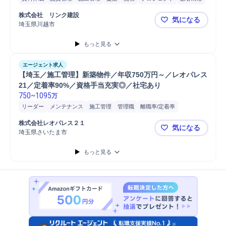
マンション
スタッフ
教育
販売
顧客説明
Microsoft Excel
株式会社　リンク建設
気になる
Microsoft Word
施工管理技士
埼玉県川越市
施工後のフ
もっと見る
エージェント求人
【埼玉／施工管理】新築物件／年収750万円～／レオパレス
21／定着率90%／資格手当充実◎／社宅あり
750
~
1095
万
リーダー
メンテナンス
施工管理
管理職
離職率/定着率
主任/リーダー
品質管理
教育
安全管理
主任
工程管理
株式会社レオパレス２１
気になる
主任技術者
施工管理技士
物件取扱
物件管理
アパート
現場施工
埼玉県さいたま市
【埼玉／施
現場責任者
現場スタッフ労務管理
PC
労務管理
スタッフ
もっと見る
自動車/輸送機器
自動車/輸送機械
自動車
普通自動車