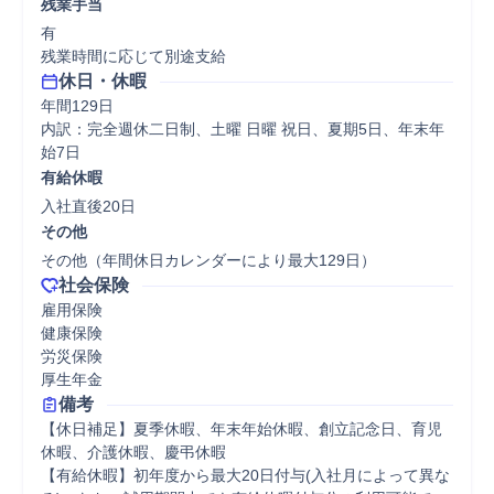
残業手当
有

残業時間に応じて別途支給
休日・休暇
年間129日

内訳：完全週休二日制、土曜 日曜 祝日、夏期5日、年末年
始7日
有給休暇
入社直後20日
その他
その他（年間休日カレンダーにより最大129日）
社会保険
雇用保険

健康保険

労災保険

厚生年金
備考
【休日補足】夏季休暇、年末年始休暇、創立記念日、育児
休暇、介護休暇、慶弔休暇

【有給休暇】初年度から最大20日付与(入社月によって異な