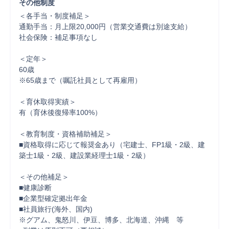
その他制度
＜各手当・制度補足＞

通勤手当：月上限20,000円（営業交通費は別途支給）

社会保険：補足事項なし

＜定年＞

60歳

※65歳まで（嘱託社員として再雇用）

＜育休取得実績＞

有（育休後復帰率100%）

＜教育制度・資格補助補足＞

■資格取得に応じて報奨金あり（宅建士、FP1級・2級、建
築士1級・2級、建設業経理士1級・2級）

＜その他補足＞

■健康診断

■企業型確定拠出年金

■社員旅行(海外、国内)

※グアム、鬼怒川、伊豆、博多、北海道、沖縄　等
