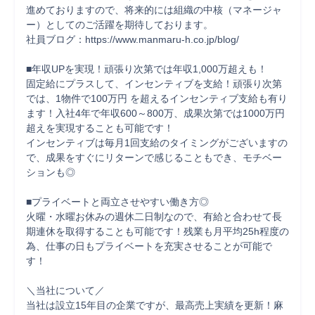
進めておりますので、将来的には組織の中核（マネージャ
ー）としてのご活躍を期待しております。

社員ブログ：https://www.manmaru-h.co.jp/blog/

■年収UPを実現！頑張り次第では年収1,000万超えも！

固定給にプラスして、インセンティブを支給！頑張り次第
では、1物件で100万円 を超えるインセンティブ支給も有り
ます！入社4年で年収600～800万、成果次第では1000万円
超えを実現することも可能です！

インセンティブは毎月1回支給のタイミングがございますの
で、成果をすぐにリターンで感じることもでき、モチベー
ションも◎

■プライベートと両立させやすい働き方◎

火曜・水曜お休みの週休二日制なので、有給と合わせて長
期連休を取得することも可能です！残業も月平均25h程度の
為、仕事の日もプライベートを充実させることが可能で
す！

＼当社について／

当社は設立15年目の企業ですが、最高売上実績を更新！麻