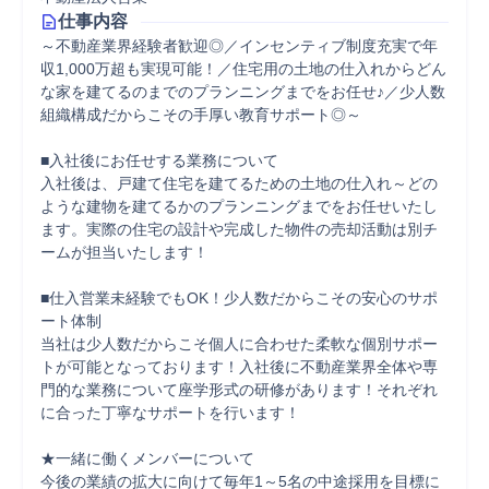
仕事内容
～不動産業界経験者歓迎◎／インセンティブ制度充実で年
収1,000万超も実現可能！／住宅用の土地の仕入れからどん
な家を建てるのまでのプランニングまでをお任せ♪／少人数
組織構成だからこその手厚い教育サポート◎～

■入社後にお任せする業務について

入社後は、戸建て住宅を建てるための土地の仕入れ～どの
ような建物を建てるかのプランニングまでをお任せいたし
ます。実際の住宅の設計や完成した物件の売却活動は別チ
ームが担当いたします！

■仕入営業未経験でもOK！少人数だからこその安心のサポ
ート体制

当社は少人数だからこそ個人に合わせた柔軟な個別サポー
トが可能となっております！入社後に不動産業界全体や専
門的な業務について座学形式の研修があります！それぞれ
に合った丁寧なサポートを行います！

★一緒に働くメンバーについて

今後の業績の拡大に向けて毎年1～5名の中途採用を目標に