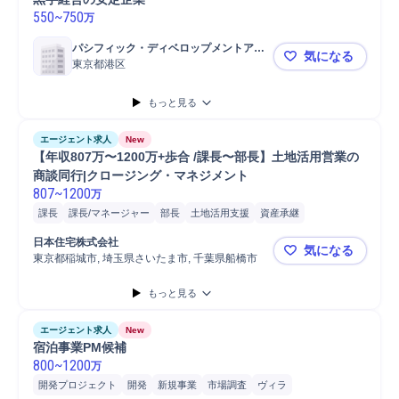
550
~
750
万
パシフィック・ディベロップメントアン
気になる
ドマネージメント株式会社
東京都港区
東京[不動産
もっと見る
エージェント求人
New
【年収807万〜1200万+歩合 /課長〜部長】土地活用営業の
商談同行|クロージング・マネジメント
807
~
1200
万
課長
課長/マネージャー
部長
土地活用支援
資産承継
資産運用方針アドバイス
資産計画アドバイス
不動産資産運用
日本住宅株式会社
気になる
固定資産税制度
節税アドバイス
クロージング
営業同行
育成指導
東京都稲城市, 埼玉県さいたま市, 千葉県船橋市
【年収807
インセンティブ施策
既存顧客
不動産活用提案
不動産営業
もっと見る
不動産開発
コンサルタント
コンサルティング業務
土地個人向け営業
土地法人向け営業
営業マネジメント
エージェント求人
New
宅地建物取引業法
金融資産運用アドバイス
顧客 ハウスメーカー
宿泊事業PM候補
800
不動産売買
~
1200
不動産売買支援コンサルティング
万
開発プロジェクト
開発
新規事業
市場調査
ヴィラ