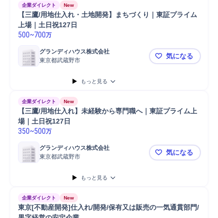
企業ダイレクト
New
【三鷹/用地仕入れ・土地開発】まちづくり｜東証プライム
上場｜土日祝127日
500
~
700
万
グランディハウス株式会社
気になる
東京都武蔵野市
【三鷹/用
もっと見る
企業ダイレクト
New
【三鷹/用地仕入れ】未経験から専門職へ｜東証プライム上
場｜土日祝127日
350
~
500
万
グランディハウス株式会社
気になる
東京都武蔵野市
【三鷹/用
もっと見る
企業ダイレクト
New
東京[不動産開発]仕入れ/開発/保有又は販売の一気通貫部門/
黒字経営の安定企業