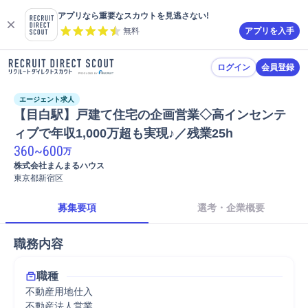
アプリなら重要なスカウトを見逃さない!
無料
アプリを入手
ログイン
会員登録
エージェント求人
【目白駅】戸建て住宅の企画営業◇高インセンテ
ィブで年収1,000万超も実現♪／残業25h
360
~
600
万
株式会社まんまるハウス
東京都新宿区
募集要項
選考・企業概要
職務内容
職種
不動産用地仕入
不動産法人営業