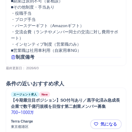
■副業は原則不可（要相談）

■その他制度・手当あり

・役職手当

・ブログ手当

・バースデーギフト（Amazonギフト）

・交流会費（ランチやメンバー同士の交流に対し費用サポ
ート）

・インセンティブ制度（営業職のみ）

■営業職は社用車利用（自家用車NG）
制度備考
最終更新日： 
2026/6/3
条件の近いおすすめ求人
エージェント求人
New
【今期最注目ポジション】SO付与あり／黒字化済み急成長
企業で数千億円規模を目指す第二創業メンバー募集
700
~
1000
万
Terra Charge
気になる
東京都港区
【今期最注