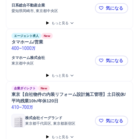
プロジェクトマネジメント
不動産開発
日系総合不動産企業
気になる
愛知県岡崎市, 東京都中央区
宿泊事業P
もっと見る
エージェント求人
New
タマホーム/営業
400
~
1000
万
タマホーム株式会社
気になる
東京都中央区
タマホーム/
もっと見る
企業ダイレクト
New
東京【自社物件の内装リフォーム設計施工管理】土日祝休/
平均残業10h/年休120日
410
~
700
万
株式会社イーグランド
気になる
東京都千代田区, 東京都新宿区
東京【自社物
もっと見る