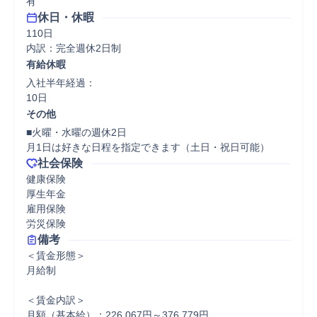
有
休日・休暇
110日

内訳：完全週休2日制
有給休暇
入社半年経過：

10日
その他
■火曜・水曜の週休2日

月1日は好きな日程を指定できます（土日・祝日可能）
社会保険
健康保険

厚生年金

雇用保険

労災保険
備考
＜賃金形態＞

月給制

＜賃金内訳＞

月額（基本給）：226,067円～376,779円
