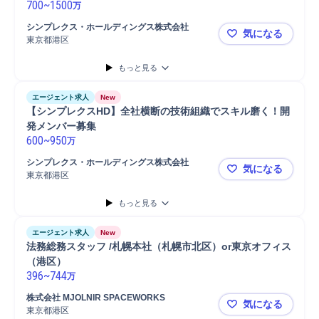
700
~
1500
万
シンプレクス・ホールディングス株式会社
気になる
東京都港区
【シンプレ
もっと見る
エージェント求人
New
【シンプレクスHD】全社横断の技術組織でスキル磨く！開
発メンバー募集
600
~
950
万
シンプレクス・ホールディングス株式会社
気になる
東京都港区
【シンプレ
もっと見る
エージェント求人
New
法務総務スタッフ /札幌本社（札幌市北区）or東京オフィス
（港区）
396
~
744
万
株式会社 MJOLNIR SPACEWORKS
気になる
東京都港区
法務総務スタ