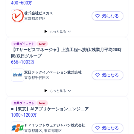
400
~
600
万
株式会社ビスカス
気になる
東京都渋谷区
【開発エンジ
もっと見る
企業ダイレクト
New
【ITサービスマネージャ】上流工程へ挑戦/残業月平均20時
間/双日グループ
666
~
1003
万
双日テックイノベーション株式会社
気になる
東京都千代田区
【ITサービ
もっと見る
企業ダイレクト
New
■【東京】AIアプリケーションエンジニア
1000
~
1200
万
ＦＰＴソフトウェアジャパン株式会社
気になる
東京都港区, 東京都港区
■【東京】