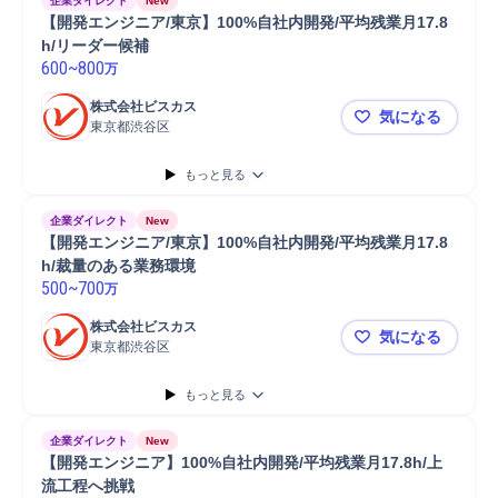
企業ダイレクト
New
【開発エンジニア/東京】100%自社内開発/平均残業月17.8
h/リーダー候補
600
~
800
万
株式会社ビスカス
気になる
東京都渋谷区
【開発エンジ
もっと見る
企業ダイレクト
New
【開発エンジニア/東京】100%自社内開発/平均残業月17.8
h/裁量のある業務環境
500
~
700
万
株式会社ビスカス
気になる
東京都渋谷区
【開発エンジ
もっと見る
企業ダイレクト
New
【開発エンジニア】100%自社内開発/平均残業月17.8h/上
流工程へ挑戦