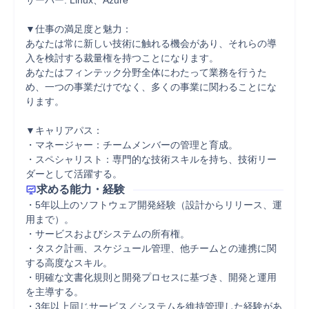
サーバー: Linux、Azure

▼仕事の満足度と魅力：

あなたは常に新しい技術に触れる機会があり、それらの導
入を検討する裁量権を持つことになります。

あなたはフィンテック分野全体にわたって業務を行うた
め、一つの事業だけでなく、多くの事業に関わることにな
ります。

▼キャリアパス：

・マネージャー：チームメンバーの管理と育成。

・スペシャリスト：専門的な技術スキルを持ち、技術リー
ダーとして活躍する。
求める能力・経験
・5年以上のソフトウェア開発経験（設計からリリース、運
用まで）。

・サービスおよびシステムの所有権。

・タスク計画、スケジュール管理、他チームとの連携に関
する高度なスキル。

・明確な文書化規則と開発プロセスに基づき、開発と運用
を主導する。

・3年以上同じサービス／システムを維持管理した経験があ