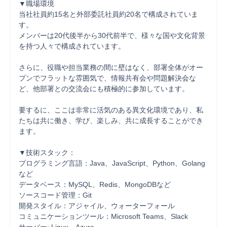
▼職場環境

当社社員約15名と外部委託社員約20名で構成されていま
す。

メンバーは20代後半から30代前半で、様々な国や文化背景
を持つ人々で構成されています。

さらに、役職や担当業務の間に壁はなく、部署全体がオー
プンでフラットな雰囲気で、情報共有会や問題解決会な
ど、他部署との交流会にも積極的に参加しています。

要するに、ここは非常に活気のある異文化環境であり、私
たちは共に働き、学び、楽しみ、共に成長することができ
ます。

▼技術スタック：

プログラミング言語：Java、JavaScript、Python、Golang
など

データベース：MySQL、Redis、MongoDBなど

ソースコード管理：Git

開発スタイル：アジャイル、ウォーターフォール

コミュニケーションツール：Microsoft Teams、Slack
