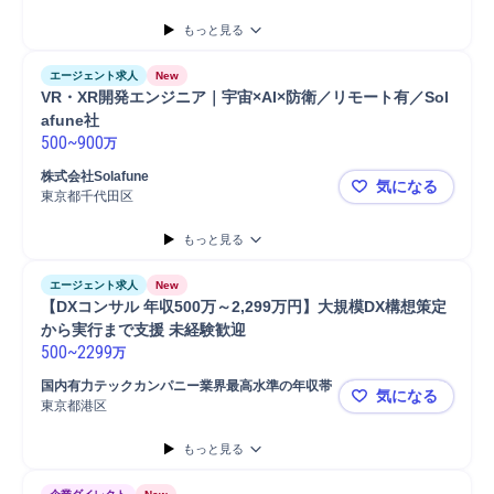
もっと見る
エージェント求人
New
VR・XR開発エンジニア｜宇宙×AI×防衛／リモート有／Sol
afune社
500
~
900
万
株式会社Solafune
気になる
東京都千代田区
VR・XR開
もっと見る
エージェント求人
New
【DXコンサル 年収500万～2,299万円】大規模DX構想策定
から実行まで支援 未経験歓迎
500
~
2299
万
国内有力テックカンパニー業界最高水準の年収帯
気になる
東京都港区
【DXコンサ
もっと見る