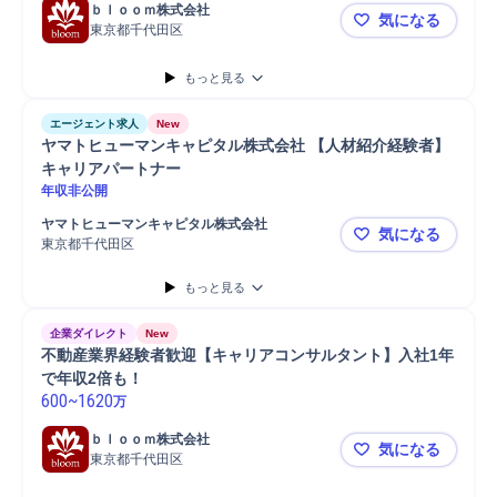
ｂｌｏｏｍ株式会社
気になる
東京都千代田区
コンサル業
もっと見る
エージェント求人
New
ヤマトヒューマンキャピタル株式会社 【人材紹介経験者】
キャリアパートナー
年収非公開
ヤマトヒューマンキャピタル株式会社
気になる
東京都千代田区
ヤマトヒュ
もっと見る
企業ダイレクト
New
不動産業界経験者歓迎【キャリアコンサルタント】入社1年
で年収2倍も！
600
~
1620
万
ｂｌｏｏｍ株式会社
気になる
東京都千代田区
不動産業界