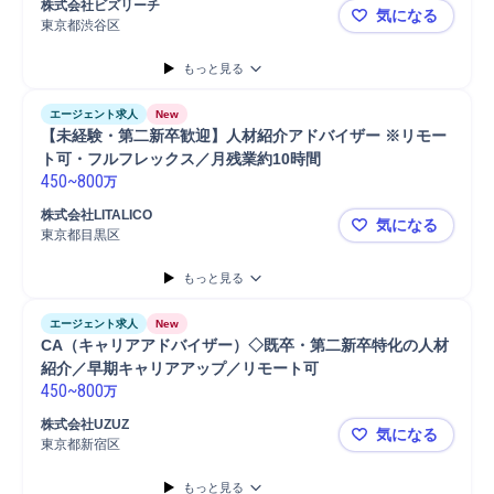
株式会社ビズリーチ
気になる
東京都渋谷区
株式会社ビ
もっと見る
エージェント求人
New
【未経験・第二新卒歓迎】人材紹介アドバイザー ※リモー
ト可・フルフレックス／月残業約10時間 
450
~
800
万
株式会社LITALICO
気になる
東京都目黒区
【未経験・
もっと見る
エージェント求人
New
CA（キャリアアドバイザー）◇既卒・第二新卒特化の人材
紹介／早期キャリアアップ／リモート可 
450
~
800
万
株式会社UZUZ
気になる
東京都新宿区
CA（キャ
もっと見る