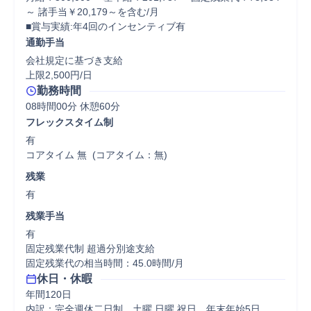
～ 諸手当￥20,179～を含む/月

■賞与実績:年4回のインセンティブ有
通勤手当
会社規定に基づき支給

上限2,500円/日
勤務時間
08時間00分 休憩60分
フレックスタイム制
有

コアタイム 無  (コアタイム：無)
残業
有
残業手当
有

固定残業代制 超過分別途支給

固定残業代の相当時間：45.0時間/月
休日・休暇
年間120日

内訳：完全週休二日制、土曜 日曜 祝日、年末年始5日