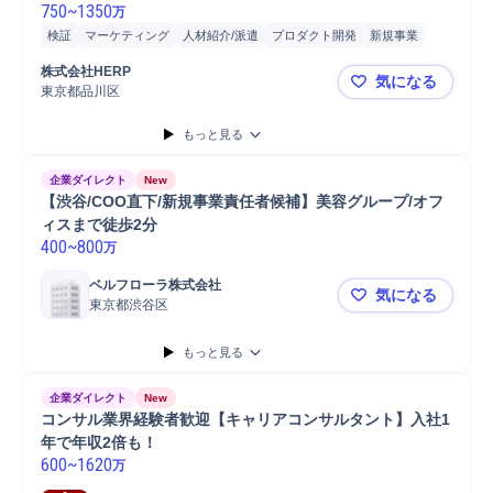
750
~
1350
万
検証
マーケティング
人材紹介/派遣
プロダクト開発
新規事業
営業
KPI設定
戦略立案
HERP
人材紹介
課題仮説検証
求人広告
株式会社HERP
気になる
求人メディア出稿
キャリアプランニング指導
法人営業
東京都品川区
事業開発（人
もっと見る
企業ダイレクト
New
【渋谷/COO直下/新規事業責任者候補】美容グループ/オフ
ィスまで徒歩2分
400
~
800
万
ベルフローラ株式会社
気になる
東京都渋谷区
【渋谷/CO
もっと見る
企業ダイレクト
New
コンサル業界経験者歓迎【キャリアコンサルタント】入社1
年で年収2倍も！
600
~
1620
万