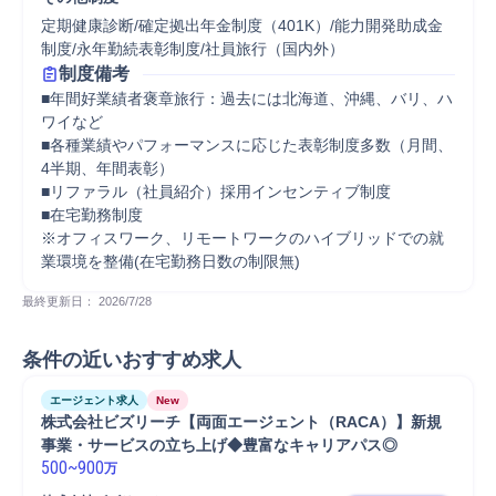
定期健康診断/確定拠出年金制度（401K）/能力開発助成金
制度/永年勤続表彰制度/社員旅行（国内外）
制度備考
■年間好業績者褒章旅行：過去には北海道、沖縄、バリ、ハ
ワイなど

■各種業績やパフォーマンスに応じた表彰制度多数（月間、
4半期、年間表彰）

■リファラル（社員紹介）採用インセンティブ制度

■在宅勤務制度

※オフィスワーク、リモートワークのハイブリッドでの就
業環境を整備(在宅勤務日数の制限無)
最終更新日： 
2026/7/28
条件の近いおすすめ求人
エージェント求人
New
株式会社ビズリーチ【両面エージェント（RACA）】新規
事業・サービスの立ち上げ◆豊富なキャリアパス◎
500
~
900
万