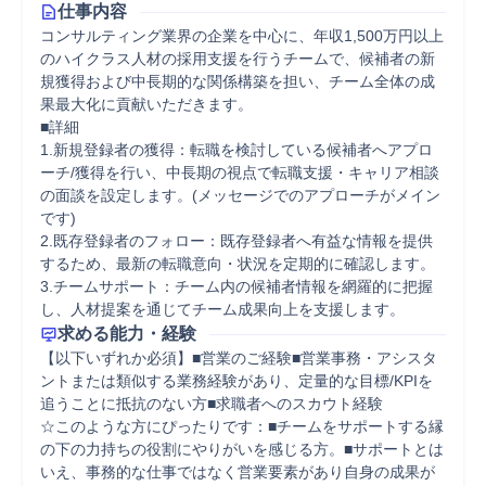
仕事内容
コンサルティング業界の企業を中心に、年収1,500万円以上
のハイクラス人材の採用支援を行うチームで、候補者の新
規獲得および中長期的な関係構築を担い、チーム全体の成
果最大化に貢献いただきます。

■詳細

1.新規登録者の獲得：転職を検討している候補者へアプロ
ーチ/獲得を行い、中長期の視点で転職支援・キャリア相談
の面談を設定します。(メッセージでのアプローチがメイン
です)

2.既存登録者のフォロー：既存登録者へ有益な情報を提供
するため、最新の転職意向・状況を定期的に確認します。

3.チームサポート：チーム内の候補者情報を網羅的に把握
し、人材提案を通じてチーム成果向上を支援します。
求める能力・経験
【以下いずれか必須】■営業のご経験■営業事務・アシスタ
ントまたは類似する業務経験があり、定量的な目標/KPIを
追うことに抵抗のない方■求職者へのスカウト経験

☆このような方にぴったりです：■チームをサポートする縁
の下の力持ちの役割にやりがいを感じる方。■サポートとは
いえ、事務的な仕事ではなく営業要素があり自身の成果が