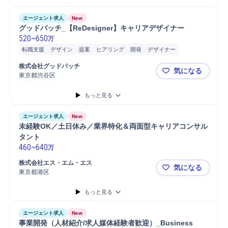
エージェント求人
New
グッドパッチ_【ReDesigner】キャリアデザイナー
520
~
650
万
転職支援
デザイン
提案
ヒアリング
開発
デザイナー
Web/ITサービス
課題設定
製品/サービス営業
マーケティング
株式会社グッドパッチ
気になる
PC/Web
マネジメント
営業
東京都渋谷区
グッドパッチ
もっと見る
エージェント求人
New
未経験OK／土日休み／業界特化＆両面型キャリアコンサル
タント
460
~
640
万
株式会社エス・エム・エス
気になる
東京都港区
未経験OK
もっと見る
エージェント求人
New
事業開発（人材紹介/求人媒体経験者歓迎）_Business