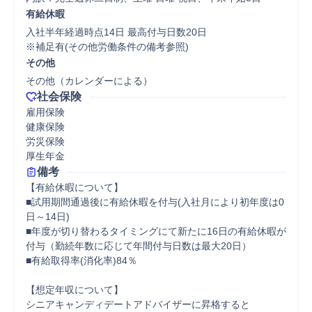
有給休暇
入社半年経過時点14日 最高付与日数20日

※補足有(その他労働条件の備考参照)
その他
その他（カレンダーによる）
社会保険
雇用保険

健康保険

労災保険

厚生年金
備考
【有給休暇について】

■試用期間通過後に有給休暇を付与(入社月により初年度は0
日～14日)

■年度が切り替わるタイミングにて新たに16日の有給休暇が
付与（勤続年数に応じて年間付与日数は最大20日）

■有給取得率(消化率)84％

【想定年収について】 

シニアキャンディデートアドバイザーに昇格すると 
