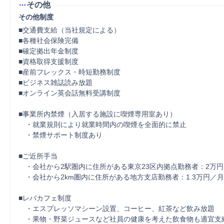
その他
その他制度
■交通費支給（当社規定による）

■各種社会保険完備

■確定拠出年金制度

■資格取得支援制度

■産前フレックス・時短勤務制度

■ビジネス雑誌読み放題 

■オンライン英会話無料受講制度

■事業所内禁煙（入居する施設に喫煙専用室あり）

　・就業規則により就業時間内の喫煙を全面的に禁止

　・禁煙サポート制度あり

■ご近所手当

　・会社から2駅圏内に住所がある東京23区内拠点勤務者：2万円／
　・会社から2km圏内に住所がある地方支店勤務者：1.3万円／月 
■レバカフェ制度 

　・エスプレッソマシーン設置、コーヒー、紅茶など飲み放題

　・果物・野菜ジュースなど社員の健康を考えた飲食物も適宜支給 