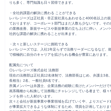
りも多く、専門知識も日々習得できます。

・全社的課題の解決に携わる ことができる

レバレジーズは正社員・非正規社員もあわせると4000名以上の
ておりますが、コーポレート部門はまだ人数も少ないです。その
の業務改善、新規サービスや新規事業の立ち上げに伴い、メンバ
社的な課題の解決に携わることが出来ます。

・次々と新しいステージに挑戦できる

レバレジーズでは、入社1年足らずで法務リーダーになるなど、
で積極的に自分のキャリアを拡げられる機会が豊富にあります。

配属先について

◎レバレジーズ株式会社 法務部

現在の法務部は正社員12名体制で、法務部長はじめ、弁護士3名
長相当）2名、一般社員6名です。

所属メンバーは弁護士、企業法務の経験に長けたメンバーだけで
画系職種から転換して法務職にチャレンジしている者まで、様々
ンドを持った人材がいます。

次々と会社が新規事業や事業領域を広げていく中、よりスピード
が事業拡大できるような体制にするため、増員を計画しております