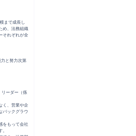
規模まで成長し
ため、法務組織
ーそれぞれが全
能力と努力次第
、リーダー（係
なく、営業や企
なバックグラウ
感をもって会社
。
