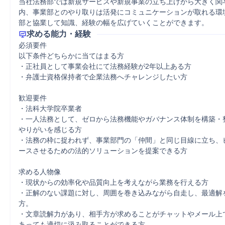
当社法務部では新規サービスや新規事業の立ち上げから大きく関
内、事業部とのやり取りは活発にコミュニケーションが取れる環
部と協業して知識、経験の幅を広げていくことができます。
求める能力・経験
必須要件

以下条件どちらかに当てはまる方

・正社員として事業会社にて法務経験が2年以上ある方

・弁護士資格保持者で企業法務へチャレンジしたい方

歓迎要件

・法科大学院卒業者

・一人法務として、ゼロから法務機能やガバナンス体制を構築・
やりがいを感じる方

・法務の枠に捉われず、事業部門の「仲間」と同じ目線に立ち、
ースさせるための法的ソリューションを提案できる方

求める人物像

・現状からの効率化や品質向上を考えながら業務を行える方

・正解のない課題に対し、周囲を巻き込みながら自走し、最適解
方。

・文章読解力があり、相手方が求めることがチャットやメール上
あっても適切に汲み取ることができる方