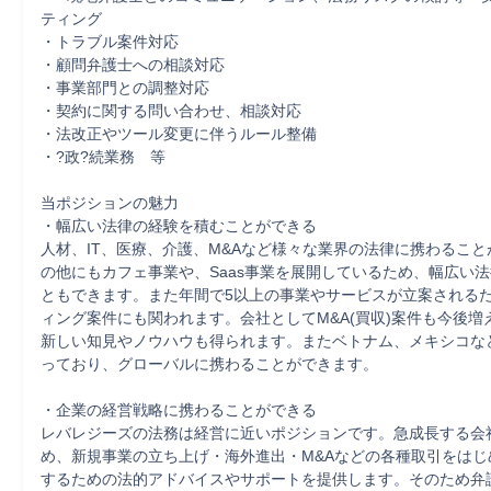
ティング

・トラブル案件対応

・顧問弁護士への相談対応

・事業部門との調整対応

・契約に関する問い合わせ、相談対応

・法改正やツール変更に伴うルール整備

・?政?続業務　等

当ポジションの魅力

・幅広い法律の経験を積むことができる

人材、IT、医療、介護、M&Aなど様々な業界の法律に携わるこ
の他にもカフェ事業や、Saas事業を展開しているため、幅広い
ともできます。また年間で5以上の事業やサービスが立案される
ィング案件にも関われます。会社としてM&A(買収)案件も今後増
新しい知見やノウハウも得られます。またベトナム、メキシコな
っており、グローバルに携わることができます。

・企業の経営戦略に携わることができる

レバレジーズの法務は経営に近いポジションです。急成長する会
め、新規事業の立ち上げ・海外進出・M&Aなどの各種取引をはじ
するための法的アドバイスやサポートを提供します。そのため弁