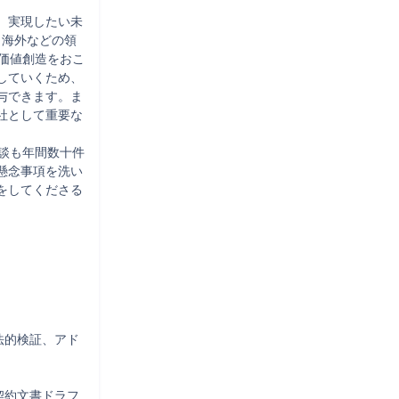
、実現したい未
、海外などの領
価値創造をおこ
していくため、
与できます。ま
社として重要な
談も年間数十件
懸念事項を洗い
をしてくださる
法的検証、アド
契約文書ドラフ