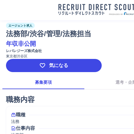
エージェント求人
法務部/渋谷/管理/法務担当
年収非公開
レバレジーズ株式会社
東京都渋谷区
気になる
募集要項
選考・企
職務内容
職種
法務
仕事内容