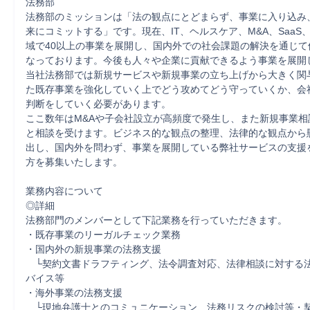
法務部

法務部のミッションは「法の観点にとどまらず、事業に入り込み
来にコミットする」です。現在、IT、ヘルスケア、M&A、SaaS
域で40以上の事業を展開し、国内外での社会課題の解決を通じて
なっております。今後も人々や企業に貢献できるよう事業を展開
当社法務部では新規サービスや新規事業の立ち上げから大きく関
た既存事業を強化していく上でどう攻めてどう守っていくか、会
判断をしていく必要があります。

ここ数年はM&Aや子会社設立が高頻度で発生し、また新規事業相
と相談を受けます。ビジネス的な観点の整理、法律的な観点から
出し、国内外を問わず、事業を展開している弊社サービスの支援
方を募集いたします。

業務内容について

◎詳細

法務部門のメンバーとして下記業務を行っていただきます。

・既存事業のリーガルチェック業務

・国内外の新規事業の法務支援

　└契約文書ドラフティング、法令調査対応、法律相談に対する
バイス等

・海外事業の法務支援

　└現地弁護士とのコミュニケーション、法務リスクの検討等・