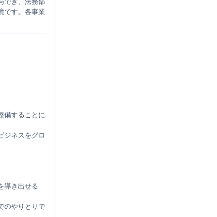
与でき、法務部
境です。各事業
整備することに
ビジネスをグロ
を導き出せる
でのやりとりで