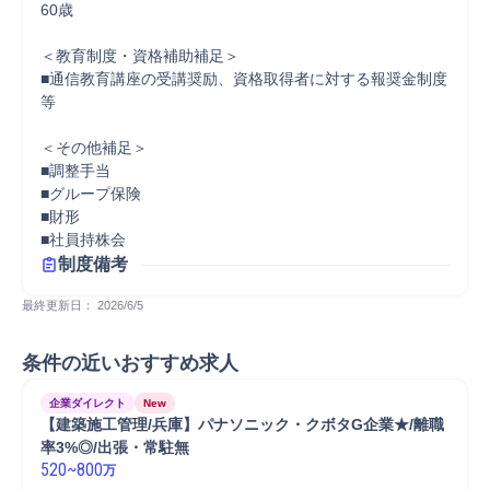
60歳

＜教育制度・資格補助補足＞

■通信教育講座の受講奨励、資格取得者に対する報奨金制度
等

＜その他補足＞

■調整手当

■グループ保険

■財形

■社員持株会
制度備考
最終更新日： 
2026/6/5
条件の近いおすすめ求人
企業ダイレクト
New
【建築施工管理/兵庫】パナソニック・クボタG企業★/離職
率3%◎/出張・常駐無
520
~
800
万