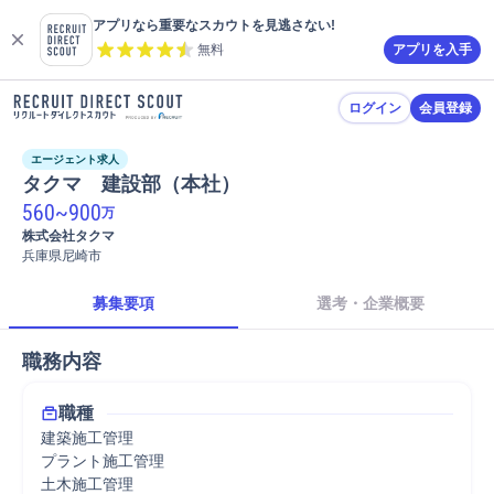
アプリなら重要なスカウトを見逃さない!
無料
アプリを入手
ログイン
会員登録
エージェント求人
タクマ　建設部（本社）
560
~
900
万
株式会社タクマ
兵庫県尼崎市
募集要項
選考・企業概要
職務内容
職種
建築施工管理
プラント施工管理
土木施工管理