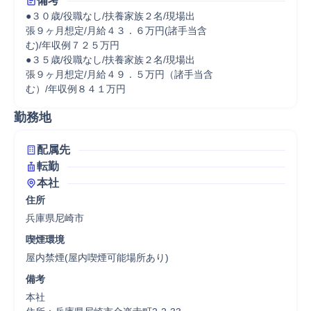
備考
●３０歳/役職なし/扶養家族２名/現場出

張９ヶ月想定/月給４３．６万円(諸手当含

む)/年収例７２５万円

●３５歳/役職なし/扶養家族２名/現場出

張９ヶ月想定/月給４９．５万円（諸手当含

む）/年収例８４１万円
勤務地
配属先
転勤
本社
住所
兵庫県尼崎市
喫煙環境
屋内禁煙(屋内喫煙可能場所あり)
備考
本社
