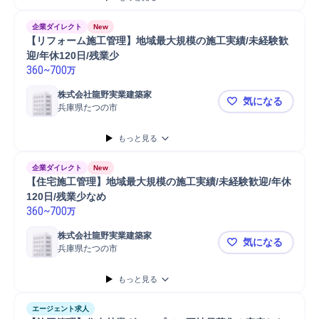
企業ダイレクト
New
【リフォーム施工管理】地域最大規模の施工実績/未経験歓
迎/年休120日/残業少
360
~
700
万
株式会社龍野実業建築家
気になる
兵庫県たつの市
【リフォーム
もっと見る
企業ダイレクト
New
【住宅施工管理】地域最大規模の施工実績/未経験歓迎/年休
120日/残業少なめ
360
~
700
万
株式会社龍野実業建築家
気になる
兵庫県たつの市
【住宅施工管
もっと見る
エージェント求人