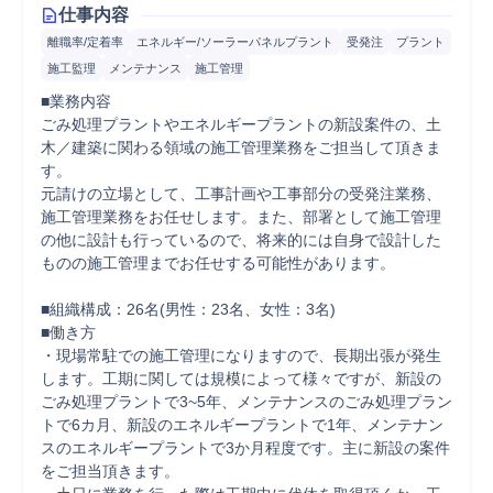
仕事内容
離職率/定着率
エネルギー/ソーラーパネルプラント
受発注
プラント
施工監理
メンテナンス
施工管理
■業務内容

ごみ処理プラントやエネルギープラントの新設案件の、土
木／建築に関わる領域の施工管理業務をご担当して頂きま
す。

元請けの立場として、工事計画や工事部分の受発注業務、
施工管理業務をお任せします。また、部署として施工管理
の他に設計も行っているので、将来的には自身で設計した
ものの施工管理までお任せする可能性があります。

■組織構成：26名(男性：23名、女性：3名)

■働き方

・現場常駐での施工管理になりますので、長期出張が発生
します。工期に関しては規模によって様々ですが、新設の
ごみ処理プラントで3~5年、メンテナンスのごみ処理プラン
トで6カ月、新設のエネルギープラントで1年、メンテナン
スのエネルギープラントで3か月程度です。主に新設の案件
をご担当頂きます。
