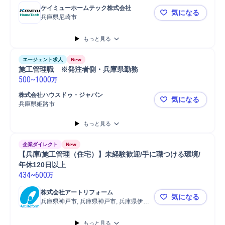
ケイミューホームテック株式会社
気になる
兵庫県尼崎市
【建築施工管
もっと見る
エージェント求人
New
施工管理職　※発注者側・兵庫県勤務  
500
~
1000
万
株式会社ハウスドゥ・ジャパン
気になる
兵庫県姫路市
施工管理職
もっと見る
企業ダイレクト
New
【兵庫/施工管理（住宅）】未経験歓迎/手に職つける環境/
年休120日以上
434
~
600
万
株式会社アートリフォーム
気になる
兵庫県神戸市, 兵庫県神戸市, 兵庫県伊丹
【兵庫/施工
市
もっと見る