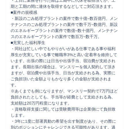
・土日に業務を行った際は工期中に代休を取得頂くか、工
期と工期の間に連休を取得するなどしてご対応頂きます。

■案件の規模感

・新設のごみ処理プラントの案件で数十億~数百億円、メン
テナンスのごみ処理プラントの案件で数千万~数億円、新設
のエネルギープラントの案件で数億~数十億円、メンテナン
スのエネルギープラントの案件で数百万~数千万。

■充実した福利厚生

・同社は忙しい中でもやりがいがある仕事である事や福利
厚生が充実している事で離職率3%と高い定着率を維持して
います。出張の際には日当や出張手当、宿泊費が支給され
ます。長期出張の場合は、マンスリーを個人契約して頂き
ますが、宿泊費や出張手当、日当が支給される為、実際に
ご負担頂いた金額よりもかなり多くの金額が支給されま
す。

※あくまでも例になりますが、マンスリー契約で7万円ほど
負担されたとしても、手当等が経費として支給される為、
支給額は20万円程度になります。

・資格取得支援に関しては受験費用等は企業側にて負担致
します。

・3年に1度に部署異動の希望を出す制度があり、その際に
別のポジションにチャレンジできる可能性があります。過