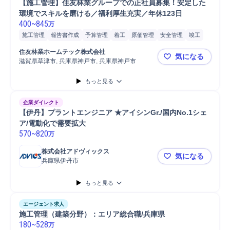
【施工管理】住友林業グループでの正社員募集！安定した
環境でスキルを磨ける／福利厚生充実／年休123日
400
~
845
万
施工管理
報告書作成
予算管理
着工
原価管理
安全管理
竣工
マンション
品質管理
株式
発注
工程管理
タブレット
顧客管理
住友林業ホームテック株式会社
気になる
写真管理
店舗
Microsoft Word
Microsoft Excel
自動車/輸送機械
滋賀県草津市, 兵庫県神戸市, 兵庫県神戸市
【施工管理
携帯電話/PC/PC周辺機器
自動車/輸送機器
PC/Web
自動車
PC
もっと見る
普通自動車
施工管理技士
企業ダイレクト
【伊丹】プラントエンジニア ★アイシンGr./国内No.1シェ
ア/電動化で需要拡大
570
~
820
万
株式会社アドヴィックス
気になる
兵庫県伊丹市
【伊丹】プラ
もっと見る
エージェント求人
施工管理（建築分野）：エリア総合職/兵庫県
180
~
528
万