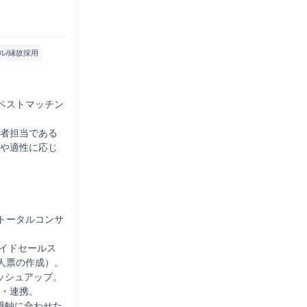
ル/縁故採用
ベストマッチン
職者担当である
望や適性に応じ
トータルコンサ
サイドセールス
票の作成）。

ッシュアップ。
・連携。

職軸に合わせた