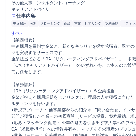
その他人事コンサルタント/コーチング
キャリアアドバイザー
仕事内容
中途採用
分析
クロージング
商談
営業
ヒアリング
契約締結
リファラ
すべて
【業務概要】

中途採用を目指す企業と、新たなキャリアを探す求職者、双方の
グを実現するサービスです。

企業担当である「RA（リクルーティングアドバイザー）」、求
「CA（キャリアアドバイザー）」のいずれかを、ご本人のご希
てお任せします。

【業務詳細】

《RA（リクルーティングアドバイザー）》※企業担当

企業が抱える採用課題をヒアリングし、理想の人材獲得に向けた
ルティングを行います。

●新規アプローチ： 他事業部からの紹介やHP問い合わせ、イン
部門が獲得した企業への初回商談（サービス提案、契約締結、求人
●応募・マッチング促進： 企業の魅力を引き出す求人票へのブラ
CA（求職者担当）への情報共有や、マッチする求職者のプッシュ
●選考フォロー： 応募手続き、日程調整、面接対策。候補者の転