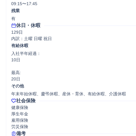
09:15〜17:45
残業
有
休日・休暇
129日

内訳：土曜 日曜 祝日
有給休暇
入社半年経過：

10日

最高:

20日
その他
年末年始休暇、慶弔休暇、産休・育休、有給休暇、介護休暇
社会保険
健康保険

厚生年金

雇用保険

労災保険
備考