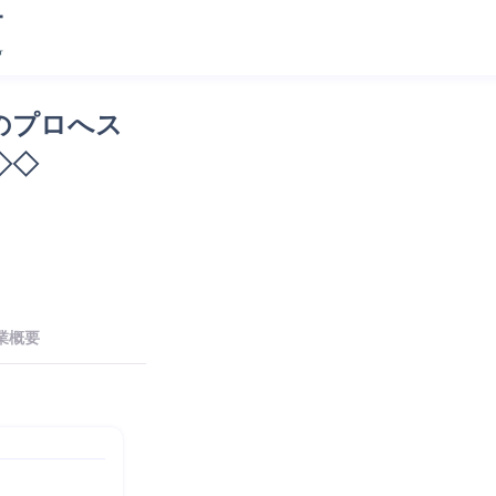
のプロへス
◇◇
業概要