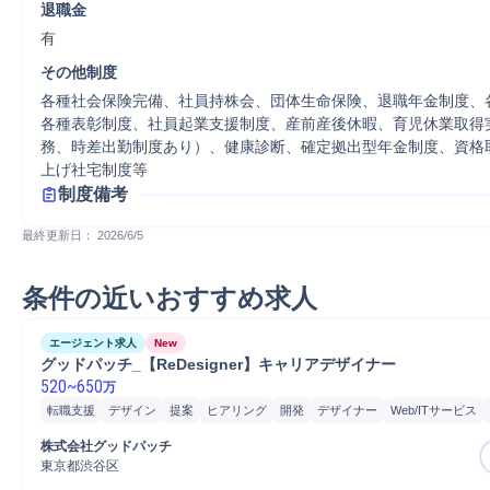
退職金
有
その他制度
各種社会保険完備、社員持株会、団体生命保険、退職年金制度、
各種表彰制度、社員起業支援制度、産前産後休暇、育児休業取得
務、時差出勤制度あり）、健康診断、確定拠出型年金制度、資格
上げ社宅制度等
制度備考
最終更新日： 
2026/6/5
条件の近いおすすめ求人
エージェント求人
New
グッドパッチ_【ReDesigner】キャリアデザイナー
520
~
650
万
転職支援
デザイン
提案
ヒアリング
開発
デザイナー
Web/ITサービス
製品/サービス営業
マーケティング
PC/Web
マネジメント
営業
株式会社グッドパッチ
東京都渋谷区