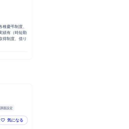
各種慶弔制度、
実績有（時短勤
取得制度、借り
課題設定
気になる
グッドパッチ_【ReDesigner】キャリアデザイナー