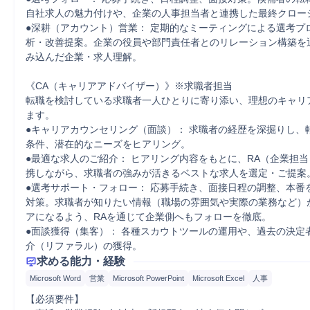
自社求人の魅力付けや、企業の人事担当者と連携した最終クロージ
●深耕（アカウント）営業： 定期的なミーティングによる選考プ
析・改善提案。企業の役員や部門責任者とのリレーション構築を
み込んだ企業・求人理解。

《CA（キャリアアドバイザー）》※求職者担当

転職を検討している求職者一人ひとりに寄り添い、理想のキャリ
ます。

●キャリアカウンセリング（面談）： 求職者の経歴を深掘りし、
条件、潜在的なニーズをヒアリング。

●最適な求人のご紹介： ヒアリング内容をもとに、RA（企業担
携しながら、求職者の強みが活きるベストな求人を選定・ご提案。
●選考サポート・フォロー： 応募手続き、面接日程の調整、本番
対策。求職者が知りたい情報（職場の雰囲気や実際の業務など）
アになるよう、RAを通じて企業側へもフォローを徹底。

●面談獲得（集客）： 各種スカウトツールの運用や、過去の決定
介（リファラル）の獲得。
求める能力・経験
Microsoft Word
営業
Microsoft PowerPoint
Microsoft Excel
人事
【必須要件】
