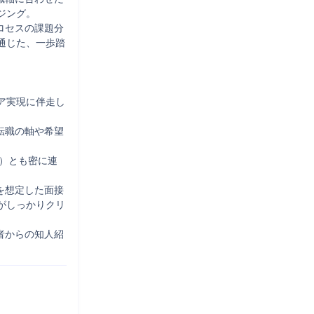
ング。

ロセスの課題分
通じた、一歩踏
ア実現に伴走し
転職の軸や希望
当）とも密に連


を想定した面接
がしっかりクリ
者からの知人紹