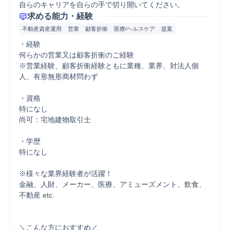
求める能力・経験
不動産資産運用
営業
顧客折衝
医療/ヘルスケア
提案
・経験

何らかの営業又は顧客折衝のご経験

※営業経験、顧客折衝経験ともに業種、業界、対法人個
人、有形無形商材問わず

・資格

特になし

尚可：宅地建物取引士

・学歴

特になし

※様々な業界経験者が活躍！

金融、人財、メーカー、医療、アミューズメント、飲食、
不動産 etc.

＼こんな方におすすめ／
