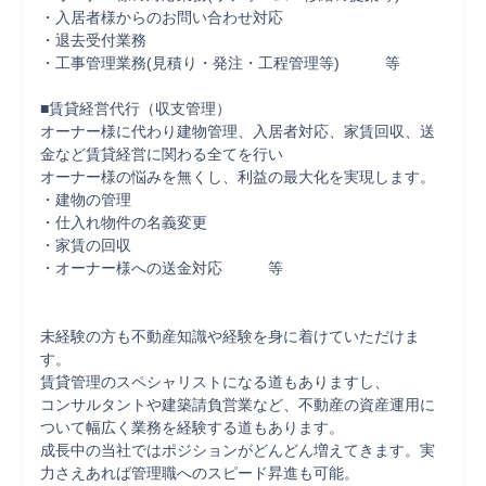
・入居者様からのお問い合わせ対応

・退去受付業務

・工事管理業務(見積り・発注・工程管理等)　　　等

■賃貸経営代行（収支管理） 

オーナー様に代わり建物管理、入居者対応、家賃回収、送
金など賃貸経営に関わる全てを行い

オーナー様の悩みを無くし、利益の最大化を実現します。

・建物の管理

・仕入れ物件の名義変更

・家賃の回収

・オーナー様への送金対応　　　等

未経験の方も不動産知識や経験を身に着けていただけま
す。

賃貸管理のスペシャリストになる道もありますし、

コンサルタントや建築請負営業など、不動産の資産運用に
ついて幅広く業務を経験する道もあります。

成長中の当社ではポジションがどんどん増えてきます。実
力さえあれば管理職へのスピード昇進も可能。
