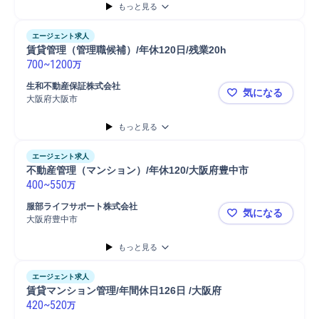
もっと見る
エージェント求人
賃貸管理（管理職候補）/年休120日/残業20h
700
~
1200
万
生和不動産保証株式会社
気になる
大阪府大阪市
賃貸管理（管
もっと見る
エージェント求人
不動産管理（マンション）/年休120/大阪府豊中市
400
~
550
万
服部ライフサポート株式会社
気になる
大阪府豊中市
不動産管理（
もっと見る
エージェント求人
賃貸マンション管理/年間休日126日 /大阪府
420
~
520
万