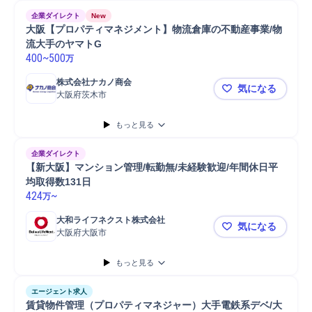
企業ダイレクト
New
大阪【プロパティマネジメント】物流倉庫の不動産事業/物
流大手のヤマトG
400
~
500
万
株式会社ナカノ商会
気になる
大阪府茨木市
大阪【プロ
もっと見る
企業ダイレクト
【新大阪】マンション管理/転勤無/未経験歓迎/年間休日平
均取得数131日
424
~
万
大和ライフネクスト株式会社
気になる
大阪府大阪市
【新大阪】マ
もっと見る
エージェント求人
賃貸物件管理（プロパティマネジャー）大手電鉄系デベ/大