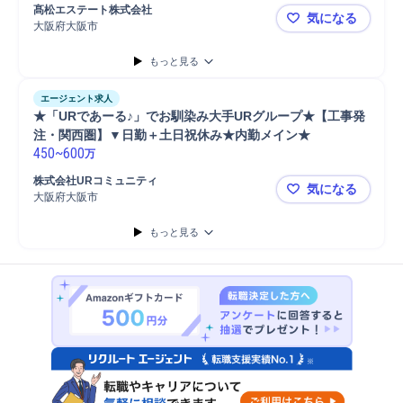
髙松エステート株式会社
気になる
大阪府大阪市
賃貸マンショ
もっと見る
エージェント求人
★「URであーる♪」でお馴染み大手URグループ★【工事発
注・関西圏】▼日勤＋土日祝休み★内勤メイン★
450
~
600
万
株式会社URコミュニティ
気になる
大阪府大阪市
★「URで
もっと見る