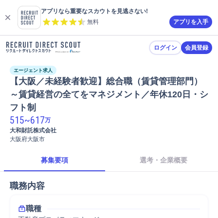
アプリなら重要なスカウトを見逃さない!
無料
アプリを入手
ログイン
会員登録
エージェント求人
【大阪／未経験者歓迎】総合職（賃貸管理部門）
～賃貸経営の全てをマネジメント／年休120日・シ
フト制
515
~
617
万
大和財託株式会社
大阪府大阪市
募集要項
選考・企業概要
職務内容
職種