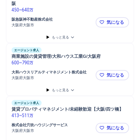
阪
450
~
640
万
阪急阪神不動産株式会社
気になる
大阪府大阪市
賃貸物件管
もっと見る
エージェント求人
商業施設の賃貸管理/大和ハウス工業G/大阪府
600
~
790
万
大和ハウスリアルティマネジメント株式会社
気になる
大阪府大阪市
商業施設の賃
もっと見る
エージェント求人
賃貸プロパティマネジメント/未経験歓迎【大阪/四ツ橋】
413
~
511
万
株式会社穴吹ハウジングサービス
気になる
大阪府大阪市
賃貸プロパ