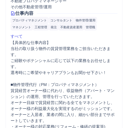
不動産プロパティマネージャー
その他不動産管理/運用
仕事内容
プロパティマネジメント
コンサルタント
物件管理/運用
マネジメント
工程管理
発注
不動産資産運用
管理職
すべて
【具体的な仕事内容】

当社の取り扱う物件の賃貸管理業務をご担当いただきま
す。

ご経験やポテンシャルに応じて以下の業務をお任せしま
す。

選考時にご希望やキャリアプランもお聞かせ下さい！

■物件管理代行（PM：プロパティマネジメント）

賃貸経営オーナー様に代わり、収益物件（アパート・マン
ション）の運用、管理を行っていただきます。

オーナー目線で賃貸経営に関わる全てをマネジメントし、
オーナー様の利益最大化を実現するのがミッションです。

オーナーと入居者、業者の間に入り、細かい部分までサポ
ートしていきます。

・オーナー様の対応業務(リフォーム・修繕の提案等)
