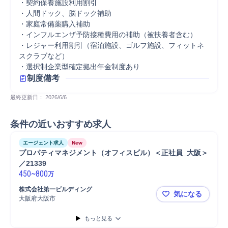
・契約保養施設利用割引　

・人間ドック、脳ドック補助

・家庭常備薬購入補助　

・インフルエンザ予防接種費用の補助（被扶養者含む）

・レジャー利用割引（宿泊施設、ゴルフ施設、フィットネ
スクラブなど）

・選択制企業型確定拠出年金制度あり
制度備考
最終更新日： 
2026/6/6
条件の近いおすすめ求人
エージェント求人
New
プロパティマネジメント（オフィスビル）＜正社員_大阪＞
／21339
450
~
800
万
株式会社第一ビルディング
気になる
大阪府大阪市
プロパティマ
もっと見る