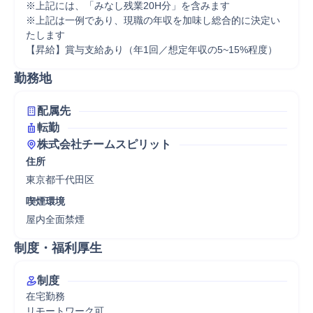
※上記には、「みなし残業20H分」を含みます

※上記は一例であり、現職の年収を加味し総合的に決定い
たします

【昇給】賞与支給あり（年1回／想定年収の5~15%程度）
勤務地
配属先
転勤
株式会社チームスピリット
住所
東京都千代田区
喫煙環境
屋内全面禁煙
制度・福利厚生
制度
在宅勤務

リモートワーク可
