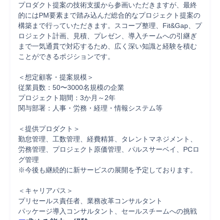
プロダクト提案の技術支援から参画いただきますが、最終
的にはPM要素まで踏み込んだ総合的なプロジェクト提案の
構築まで行っていただきます。スコープ整理、Fit&Gap、プ
ロジェクト計画、見積、プレゼン、導入チームへの引継ぎ
まで一気通貫で対応するため、広く深い知識と経験を積む
ことができるポジションです。

＜想定顧客・提案規模＞

従業員数：50〜3000名規模の企業

プロジェクト期間：3か月～2年

関与部署：人事・労務・経理・情報システム等

＜提供プロダクト＞

勤怠管理、工数管理、経費精算、タレントマネジメント、
労務管理、プロジェクト原価管理、パルスサーベイ、PCロ
グ管理

※今後も継続的に新サービスの展開を予定しております。

＜キャリアパス＞

プリセールス責任者、業務改革コンサルタント

パッケージ導入コンサルタント、セールスチームへの挑戦