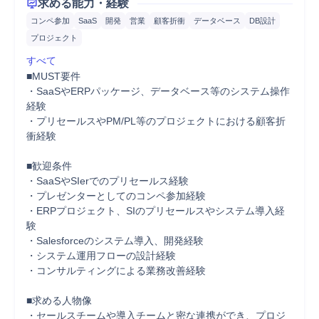
求める能力・経験
コンペ参加
SaaS
開発
営業
顧客折衝
データベース
DB設計
プロジェクト
すべて
■MUST要件

・SaaSやERPパッケージ、データベース等のシステム操作
経験

・プリセールスやPM/PL等のプロジェクトにおける顧客折
衝経験

■歓迎条件

・SaaSやSIerでのプリセールス経験

・プレゼンターとしてのコンペ参加経験

・ERPプロジェクト、SIのプリセールスやシステム導入経
験

・Salesforceのシステム導入、開発経験

・システム運用フローの設計経験

・コンサルティングによる業務改善経験

■求める人物像

・セールスチームや導入チームと密な連携ができ、プロジ