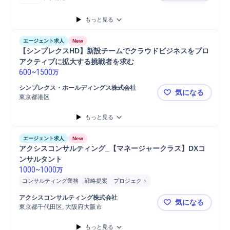
もっと見る
エージェント求人
New
【シンプレクスHD】新設チームでクラウドビジネスをプロ
アクティブに拡大する挑戦者を求む
600
~
1500
万
シンプレクス・ホールディングス株式会社
気になる
東京都港区
【シンプレ
もっと見る
エージェント求人
New
アクシスコンサルティング_【マネージャークラス】DXコ
ンサルタント
1000
~
1000
万
コンサルティング業務
戦略提案
プロジェクト
プロジェクトマネジメント
提案
マネジメント
アクシスコンサルティング株式会社
気になる
コンサルティングプロジェクト
プロジェクト推進
PMO
東京都千代田区, 大阪府大阪市
アクシスコ
コンサルタント
戦略立案
もっと見る