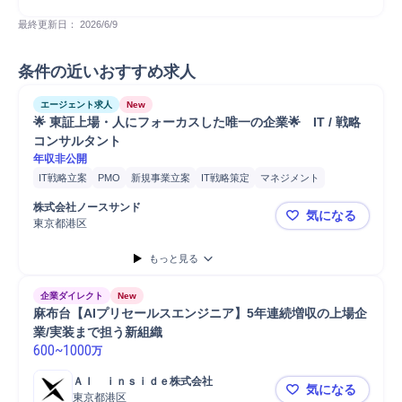
最終更新日： 
2026/6/9
条件の近いおすすめ求人
エージェント求人
New
🌟 東証上場・人にフォーカスした唯一の企業🌟　IT / 戦略
コンサルタント
年収非公開
IT戦略立案
PMO
新規事業立案
IT戦略策定
マネジメント
プロジェクトマネジメント
コンサルティング業務
株式会社ノースサンド
気になる
IT戦略コンサルティング
課題設定
業務設計
コスト削減
分析
東京都港区
🌟 東証上
要件定義
コンサルタント
戦略立案
ERP導入
SAP導入
SAP
もっと見る
Salesforce
Salesforce導入
プロジェクト
提案
企業ダイレクト
New
麻布台【AIプリセールスエンジニア】5年連続増収の上場企
業/実装まで担う新組織
600
~
1000
万
ＡＩ　ｉｎｓｉｄｅ株式会社
気になる
東京都港区
麻布台【A