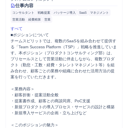
仕事内容
コンサルタント
戦略提案
パッケージ導入
SaaS
マネジメント
営業活動
経費精算
営業
すべて
■ポジションについて

チームスピリットでは、複数のSaaSを組み合わせて提供す
る「Team Success Platform（TSP）」戦略を推進していま
す。本ポジション（プロダクトコンサルティング部）は、
プリセールスとして営業活動に伴走しながら、複数プロダ
クト（勤怠・工数・経費・タレントマネジメント等）を組
み合わせ、顧客ごとの業務や組織に合わせた活用方法の提
案を行っていただきます。

＜業務内容＞

・顧客折衝・提案活動全般

・提案書作成、顧客との商談同席、PoC支援

・新規プロダクトの導入プロセス・サービスの設計と構築

・新規導入サービスの企画・立ち上げなど

＜このポジションの魅力＞
