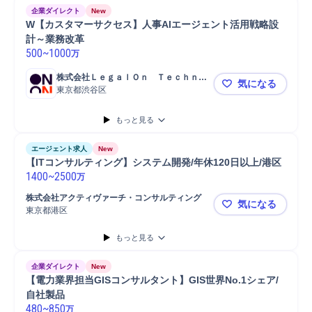
企業ダイレクト
New
W【カスタマーサクセス】人事AIエージェント活用戦略設
計～業務改革
500
~
1000
万
株式会社ＬｅｇａｌＯｎ　Ｔｅｃｈｎｏ
気になる
ｌｏｇｉｅｓ
東京都渋谷区
W【カスタ
もっと見る
エージェント求人
New
【ITコンサルティング】システム開発/年休120日以上/港区
1400
~
2500
万
株式会社アクティヴァーチ・コンサルティング
気になる
東京都港区
【ITコンサ
もっと見る
企業ダイレクト
New
【電力業界担当GISコンサルタント】GIS世界No.1シェア/
自社製品
480
~
850
万