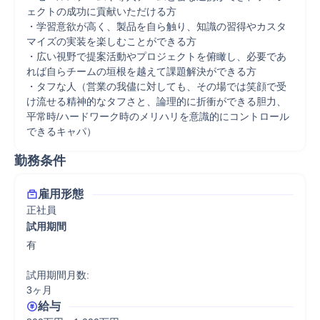
ェクトの成功に貢献いただける方

・学習意欲が高く、製品を自ら触り、知識の習得やカスタ
マイズの実装を楽しむことができる方

・広い視野で提案活動やプロジェクトを俯瞰し、必要であ
れば自らチームの垣根を越えて課題解決ができる方

・タフな人（営業の我儘に対しても、その場では笑顔で受
け流せる精神的なタフさと、論理的に折衝ができる胆力、
平常時/ハードワーク時のメリハリを意識的にコントロール
できるキャパ）
勤務条件
雇用形態
正社員
試用期間
有

試用期間月数:

3ヶ月
給与