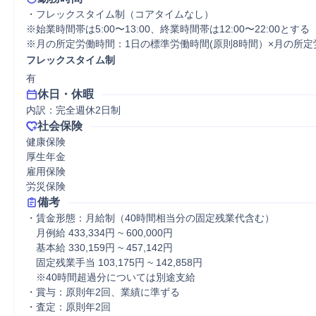
・フレックスタイム制（コアタイムなし）

※始業時間帯は5:00〜13:00、終業時間帯は12:00〜22:00とする

※月の所定労働時間：1日の標準労働時間(原則8時間）×月の所定
フレックスタイム制
有
休日・休暇
内訳：完全週休2日制
社会保険
健康保険

厚生年金

雇用保険

労災保険
備考
・賃金形態：月給制（40時間相当分の固定残業代含む）

　月例給 433,334円 ~ 600,000円

　基本給 330,159円 ~ 457,142円

　固定残業手当 103,175円 ~ 142,858円

　※40時間超過分については別途支給

・賞与：原則年2回、業績に準ずる

・査定：原則年2回