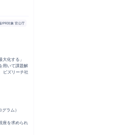
報/PR対象 官公庁
大化する」

を用いて課題解
く、ビズリーチ社
グラム）

視座を求められ