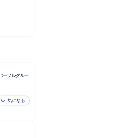
プパーソルグルー
気になる
【💠シェアフル💠】コンサルティングセールス／人材