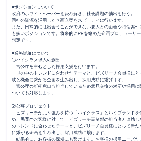
■ポジションについて

政府のホワイトペーパーを読み解き、社会課題の抽出を行う。

同社の資源を活用した企画立案をスピーディに行います。

また、日常的には出会うことができない要人との面会や特命案件
も多いポジションです。将来的にPRを絡めた企画プロデューサ
想定です。

■業務詳細について

①ハイクラス求人の創出

・官公庁を中心とした採用支援を行います。

・世の中のトレンドに合わせたテーマと、ビズリーチ会員様にと
肢と機会に繋がる企画を生み出し、採用成功に繋げます。

・官公庁の折衝窓口も担当しているため意見交換の対応や採用に
ついても対応します。

②公募プロジェクト

・ビズリーチが元々強みを持つ「ハイクラス」というブランドを
め、民間のお客様に対して、ビズリーチ事業部の担当者と連携し
のトレンドに合わせたテーマと、ビズリーチ会員様にとって新た
に繋がる企画を生み出し、採用成功に繋げます。

・結果的に、お客様の深耕にも繋げます。お客様の採用ニーズだ