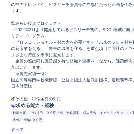
の中のトレンドや、ビズリーチ会員様の立場にたった企画を生み
ます。

③みらい投資プロジェクト

・2022年2月より開始しているビズリーチ初の、SDGs達成に向
リティプログラム

・プロフェッショナル人材の力を必要とする「未来のプロ人材を
の新産業を創る」「未来の環境を守る」を重点項目に同社のノウ
まざまな資産を未来に還元します。

・企画の際は同じ課題感を持つ組織と連携をしながら、課題解決
創出いたします。

〈連携先実績一例〉

国立高等専門学校機構様、公益財団法人福武財団様、慶應義塾様
日本財団様

④その他、特命案件の対応
求める能力・経験
転職支援
中途採用
官公庁折衝
戦略提案
求人広告
キャリアプランニング
広報/PR対象 官公庁
すべて