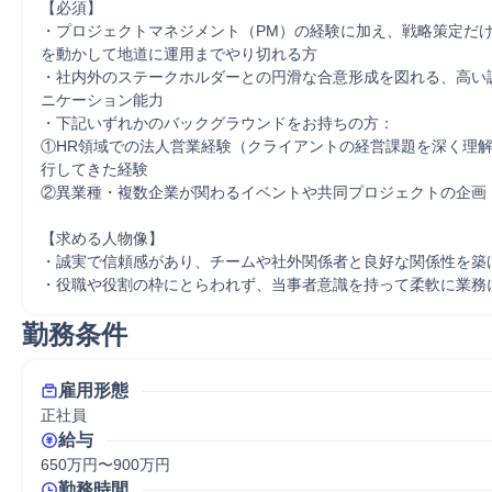
【必須】

・プロジェクトマネジメント（PM）の経験に加え、戦略策定だ
を動かして地道に運用までやり切れる方

・社内外のステークホルダーとの円滑な合意形成を図れる、高い
ニケーション能力

・下記いずれかのバックグラウンドをお持ちの方：

①HR領域での法人営業経験（クライアントの経営課題を深く理
行してきた経験

②異業種・複数企業が関わるイベントや共同プロジェクトの企画・
【求める人物像】

・誠実で信頼感があり、チームや社外関係者と良好な関係性を築け
・役職や役割の枠にとらわれず、当事者意識を持って柔軟に業務
勤務条件
雇用形態
正社員
給与
650万円〜900万円
勤務時間