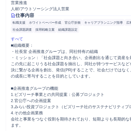
営業推進
人材/アウトソーシング法人営業
仕事内容
転職支援
ホワイトペーパー作成
官公庁折衝
キャリアプランニング指導
広
社会課題調査
採用戦略立案
組織課題設定
すべて
■組織概要：

・社長室 企画推進グループは、同社特有の組織

・ミッション：「社会課題と向き合い、企画創出を通じて資産を最
この先に起こりうる社会課題を抽出し、同社が持つサービスなど
決に繋がる企画を創出、発信(PR)することで、社会だけではな
の成長に寄与することを目的としています。

■企画推進グループの機能

1.ビズリーチ事業との共同提案：公募プロジェクト

2.官公庁への企画提案

3.みらい投資プロジェクト（ビズリーチ社のサステナビリティプロ
4.その他企画業務

会社と事業をつなぐ役割を期待されており、短期よりも長期的な
ます。
