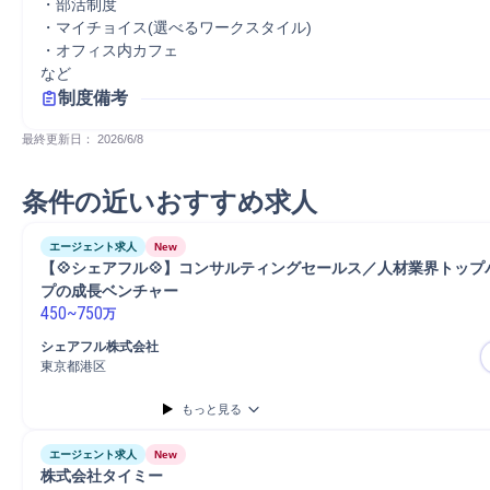
・部活制度

・マイチョイス(選べるワークスタイル)

・オフィス内カフェ

など
制度備考
最終更新日： 
2026/6/8
条件の近いおすすめ求人
エージェント求人
New
【💠シェアフル💠】コンサルティングセールス／人材業界トッ
プの成長ベンチャー
450
~
750
万
シェアフル株式会社
東京都港区
もっと見る
エージェント求人
New
株式会社タイミー