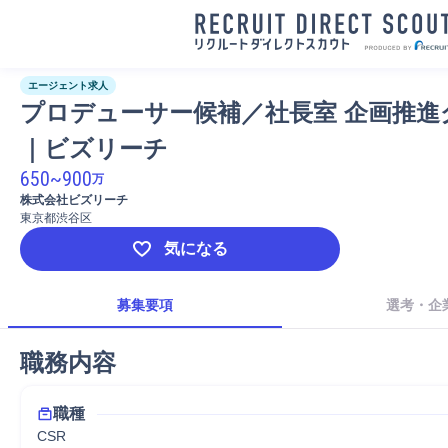
エージェント求人
プロデューサー候補／社長室 企画推進
｜ビズリーチ
650
~
900
万
株式会社ビズリーチ
東京都渋谷区
気になる
募集要項
選考・企
職務内容
職種
CSR