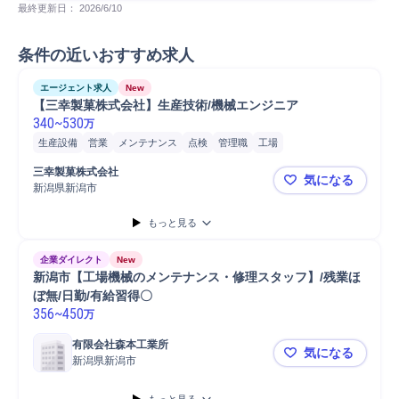
最終更新日： 
2026/6/10
条件の近いおすすめ求人
エージェント求人
New
【三幸製菓株式会社】生産技術/機械エンジニア
340
~
530
万
生産設備
営業
メンテナンス
点検
管理職
工場
設備メンテナンス
所長
生産設備メンテナンス
工場長
三幸製菓株式会社
気になる
自動車/輸送機械
自動車/輸送機器
自動車
普通自動車
施工管理
新潟県新潟市
【三幸製菓
保全業務
電気設備
もっと見る
企業ダイレクト
New
新潟市【工場機械のメンテナンス・修理スタッフ】/残業ほ
ぼ無/日勤/有給習得〇
356
~
450
万
有限会社森本工業所
気になる
新潟県新潟市
新潟市【工