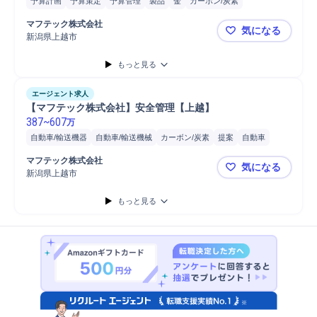
予算計画
予算策定
予算管理
製品
金
カーボン/炭素
自動車/輸送機械
自動車/輸送機器
進捗管理
製品開発
自動車
マフテック株式会社
気になる
生産設備
安全管理
開発
繊維
プロジェクト
備品/設備管理
新潟県上越市
【マフテッ
施設/設備管理
リーダー
プロジェクトリーダー
PLC
設備保全
もっと見る
設備管理
エージェント求人
【マフテック株式会社】安全管理【上越】
387
~
607
万
自動車/輸送機器
自動車/輸送機械
カーボン/炭素
提案
自動車
製品開発
製品
金
交通機関への誘導/安全確認
パトロール
マフテック株式会社
気になる
安全管理
教育
工場
繊維
開発
立会い
新潟県上越市
【マフテッ
もっと見る