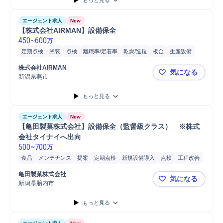
もっと見る
エージェント求人
New
【株式会社AIRMAN】設備保全
450
~
600
万
定期点検
塗装
点検
離職率/定着率
乾燥/造粒
板金
生産設備
販売
産業機械
維持管理
マシニングセンター
設備保全
株式会社AIRMAN
気になる
新潟県燕市
【株式会社A
もっと見る
エージェント求人
New
【亀田製菓株式会社】設備保全（監督級クラス）　※株式
会社タイナイへ出向
500
~
700
万
食品
メンテナンス
提案
定期点検
新規設備導入
点検
工程改善
設備保全
データ分析
保全業務
分析
立会い
備品/設備管理
亀田製菓株式会社
気になる
施設/設備管理
食品工場
工場
フォークリフト
設備管理
新潟県胎内市
【亀田製菓
もっと見る