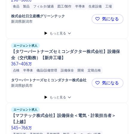
食品
製品
フィルタ/濾過
図工/製作
半導体
生産設備
工場
開発
保全業務
販売
新薬
株式会社日立産機グリーンテック
気になる
新潟県新潟市
【株式会社
もっと見る
エージェント求人
【タワーパートナーズセミコンダクター株式会社】設備保
全（交代勤務）【新井工場】
367
~
406
万
点検
半導体
備品/設備管理
設備保全
開発
定期点検
トラブル対応
提案
施設/設備管理
保全業務
メンテナンス
タワーパートナーズセミコンダクター株式会社
気になる
品質管理
設備管理
データ/文字入力
PC/Web
PC
新潟県妙高市
【タワーパ
携帯電話/PC/PC周辺機器
もっと見る
エージェント求人
【マフテック株式会社】設備保全＜電気・計装担当者＞
【上越】
545
~
766
万