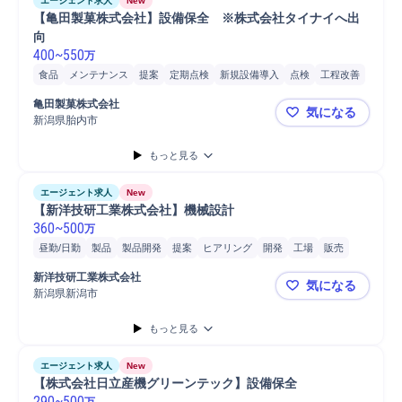
エージェント求人
New
【亀田製菓株式会社】設備保全　※株式会社タイナイへ出
向
400
~
550
万
食品
メンテナンス
提案
定期点検
新規設備導入
点検
工程改善
設備保全
データ分析
保全業務
分析
立会い
備品/設備管理
亀田製菓株式会社
気になる
施設/設備管理
食品工場
工場
フォークリフト
設備管理
新潟県胎内市
【亀田製菓
もっと見る
エージェント求人
New
【新洋技研工業株式会社】機械設計
360
~
500
万
昼勤/日勤
製品
製品開発
提案
ヒアリング
開発
工場
販売
コスト削減
機械設計
AutoCAD
新洋技研工業株式会社
気になる
新潟県新潟市
【新洋技研
もっと見る
エージェント求人
New
【株式会社日立産機グリーンテック】設備保全
290
~
500
万