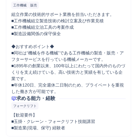
工作機械
販売
組立作業の技術的サポート業務を担当いただきます。

■工作機械組立製造技術の検討立案及び作業見積 

■工作機械組立治工具の考案作成 

■製造設備関係の保守保全

◆おすすめポイント◆

■同社は“機械を作る機械”である工作機械の製造・販売・ア
フターサービスを行っている機械メーカーです。

■1895年の創業以来、100年以上にわたって国内外のものづ
くりを支え続けている、高い技術力と実績を有している企
業です。

■年休120日、完全週休二日制のため、プライベートを重視
した働き方が可能です。
求める能力・経験
フォークリフト
【歓迎要件】

■玉掛・クレーン・フォークリフト技能講習

■製造業(現場、保守) 経験者