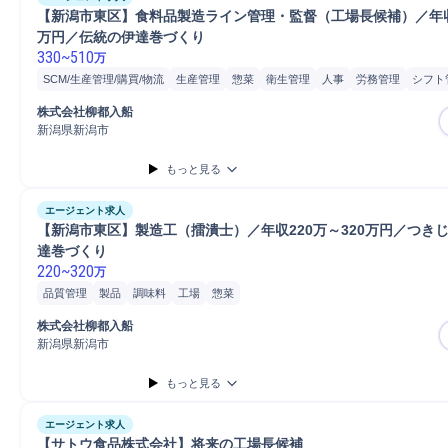
【新潟市東区】食料品製造ライン管理・監督（工場長候補）／年収3
万円／伝統の伊達巻づくり
330
~
510
万
SCM/生産管理/購買/物流
生産管理
惣菜
衛生管理
人事
労務管理
シフト
教育
安全衛生管理
工場
工場長
管理職
普通自動車
製造管理
株式会社柳都入船
新潟県新潟市
もっと見る
エージェント求人
【新潟市東区】製造工（擂潰士）／年収220万～320万円／つき
達巻づくり
220
~
320
万
品質管理
製品
調味料
工場
惣菜
株式会社柳都入船
新潟県新潟市
もっと見る
エージェント求人
【サトウ食品株式会社】将来の工場長候補