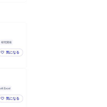
研究開発
生物検査
気になる
/PC周辺機器
【亀田製菓株式会社】品質分析スペシャリスト
oft Excel
気になる
【一正蒲鉾株式会社】栽培管理【栽培センター（阿賀野