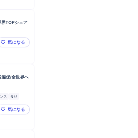
界TOPシェア
気になる
東港工場【製造間接業務または製造オペレーター】東証S
設備保/全世界へ
ンス
食品
保全業務
分析
気になる
動車運転
亀田製菓株式会社(プライム上場)生産ラインの安定稼働