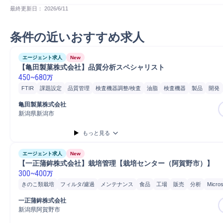
最終更新日： 
2026/6/11
条件の近いおすすめ求人
エージェント求人
New
【亀田製菓株式会社】品質分析スペシャリスト
450
~
680
万
FTIR
課題設定
品質管理
検査機器調整/検査
油脂
検査機器
製品
開発
品質分析
食品
GC
IR
衛生管理
品質保証
分析
GC-MS
原子吸光
微
亀田製菓株式会社
分光光度計
Microsoft Excel
Microsoft Power...
Microsoft Word
携帯電話/PC
新潟県新潟市
PC/Web
飲料
PC
GMP
HACCP
統計解析
もっと見る
エージェント求人
New
【一正蒲鉾株式会社】栽培管理【栽培センター（阿賀野市）】
300
~
400
万
きのこ類栽培
フィルタ/濾過
メンテナンス
食品
工場
販売
分析
Micros
一正蒲鉾株式会社
新潟県阿賀野市