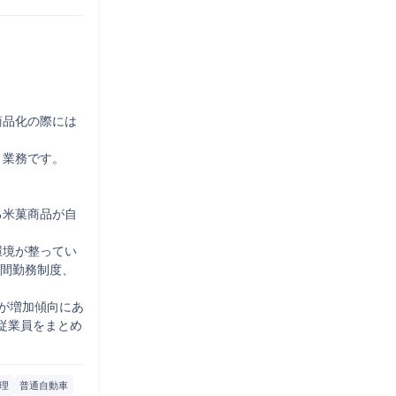
商品化の際には


業務です。

る米菓商品が自
環境が整ってい
時間勤務制度、
職が増加傾向にあ
従業員をまとめ
理
普通自動車