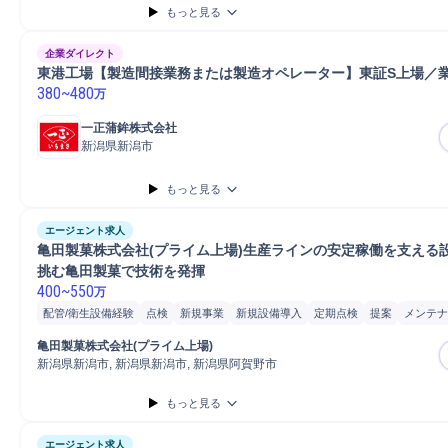
もっと見る
企業ダイレクト
東港工場【製造間接業務または製造オペレーター】東証S上場／業
380
~
480
万
一正蒲鉾株式会社
新潟県新潟市
もっと見る
エージェント求人
亀田製菓株式会社(プライム上場)生産ラインの安定稼働を支える
挑む亀田製菓で技術を発揮
400
~
550
万
配管/衛生設備経験
点検
新規事業
新規設備導入
定期点検
提案
メンテナ
工程改善
工場
データ分析
体制構築
監査
設備保全
空調配管
品質保証
亀田製菓株式会社(プライム上場)
立会い
生産技術
自動車/輸送機器
施設/設備管理
普通自動車
自動車
自
新潟県新潟市, 新潟県新潟市, 新潟県阿賀野市
自動車/輸送機械
備品/設備管理
食品工場
設備管理
もっと見る
エージェント求人