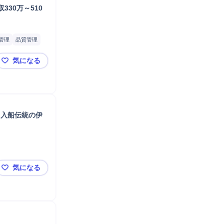
30万～510
管理
品質管理
気になる
【新潟市東区】食料品製造ライン管理・監督（工場長候補
じ入船伝統の伊
気になる
【新潟市東区】製造工（擂潰士）／年収220万～320