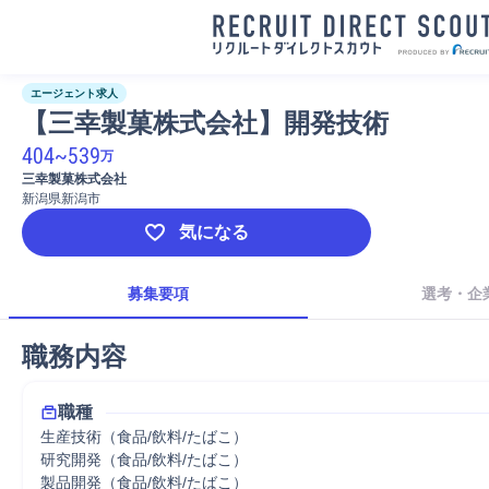
エージェント求人
【三幸製菓株式会社】開発技術
404
~
539
万
三幸製菓株式会社
新潟県新潟市
気になる
募集要項
選考・企
職務内容
職種
生産技術（食品/飲料/たばこ）
研究開発（食品/飲料/たばこ）
製品開発（食品/飲料/たばこ）