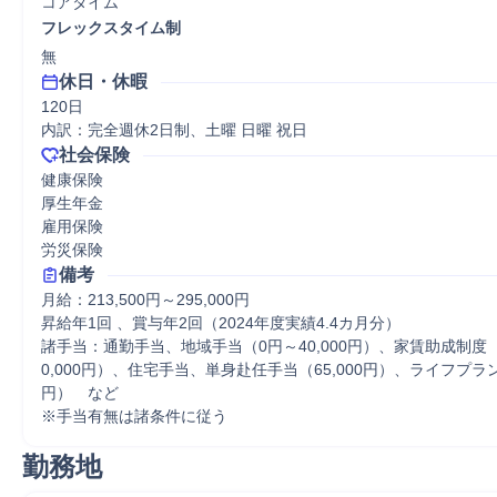
コアタイム
フレックスタイム制
無
休日・休暇
120日

内訳：完全週休2日制、土曜 日曜 祝日
社会保険
健康保険

厚生年金

雇用保険

労災保険
備考
月給：213,500円～295,000円

昇給年1回 、賞与年2回（2024年度実績4.4カ月分） 

諸手当：通勤手当、地域手当（0円～40,000円）、家賃助成制度（30
0,000円）、住宅手当、単身赴任手当（65,000円）、ライフプラン手
円）　など

※手当有無は諸条件に従う
勤務地