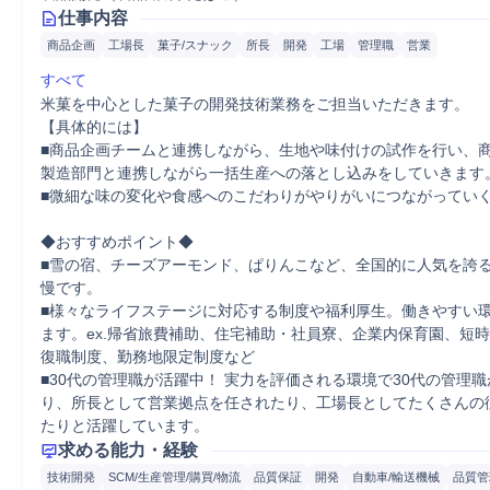
仕事内容
商品企画
工場長
菓子/スナック
所長
開発
工場
管理職
営業
すべて
米菓を中心とした菓子の開発技術業務をご担当いただきます。

【具体的には】

■商品企画チームと連携しながら、生地や味付けの試作を行い、
製造部門と連携しながら一括生産への落とし込みをしていきます。
■微細な味の変化や食感へのこだわりがやりがいにつながっていく
◆おすすめポイント◆

■雪の宿、チーズアーモンド、ぱりんこなど、全国的に人気を誇
慢です。

■様々なライフステージに対応する制度や福利厚生。働きやすい
ます。ex.帰省旅費補助、住宅補助・社員寮、企業内保育園、短
復職制度、勤務地限定制度など

■30代の管理職が活躍中！ 実力を評価される環境で30代の管理
り、所長として営業拠点を任されたり、工場長としてたくさんの
たりと活躍しています。
求める能力・経験
技術開発
SCM/生産管理/購買/物流
品質保証
開発
自動車/輸送機械
品質管