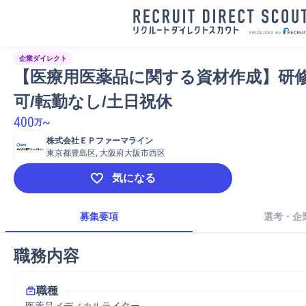
企業ダイレクト
【医療用医薬品に関する資材作成】研
可/転勤なし/土日祝休
400
~
万
株式会社ＥＰファーマライン
東京都豊島区, 大阪府大阪市西区
気になる
募集要項
選考・企
職務内容
職種