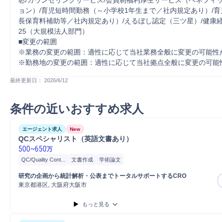
彰/カウンセリングサービス/会員制福利厚生サービス（ベネフィ
ョン）/育児短時間勤務（～小学校1年生まで／社内規定あり）/
長保育料補助等／社内規定あり）/えるぼし認定（三ツ星）/健康経
25（大規模法人部門） 

■変更の範囲 

※業務の変更の範囲：適性に応じて当社業務全般に変更の可能性が
※勤務地の変更の範囲：適性に応じて当社拠点全般に変更の可能
最終更新日： 
2026/6/12
条件の近いおすすめ求人
エージェント求人
New
QCスペシャリスト（英語文書あり）
500
~
650
万
QC/Quality Cont...
文書作成
学術論文
研究の企画から統計解析・公表までトータルサポートするCRO
東京都港区, 大阪府大阪市
もっと見る