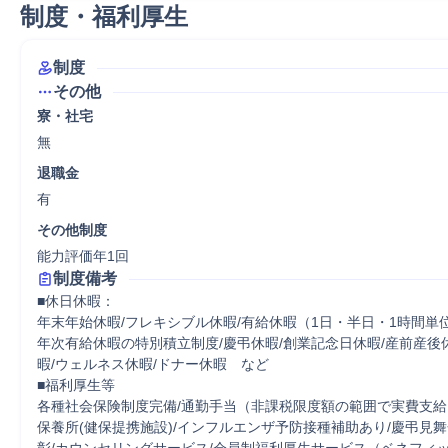
制度・福利厚生
制度
その他
寮・社宅
無
退職金
有
その他制度
能力評価年1回
制度備考
■休日休暇： 

年末年始休暇/フレキシブル休暇/有給休暇（1日・半日・1時間単
年次有給休暇の特別積立制度/慶弔休暇/創業記念日休暇/産前産後
暇/ウェルネス休暇/ドナー休暇　など 

■福利厚生等 

各種社会保険制度完備/通勤手当（非課税限度額の範囲で実費支給）
保養所(健保提携施設)/インフルエンザ予防接種補助あり/慶弔見舞