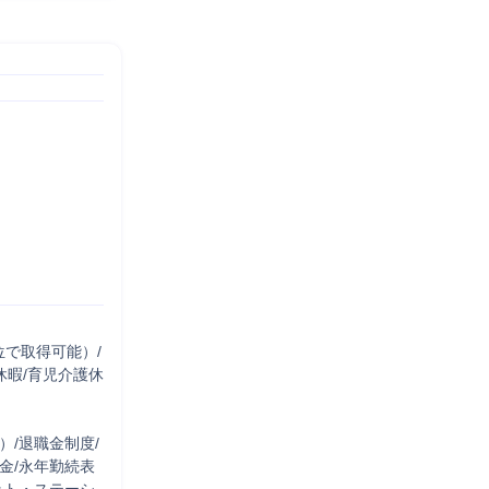
位で取得可能）/
休暇/育児介護休
/退職金制度/
金/永年勤続表