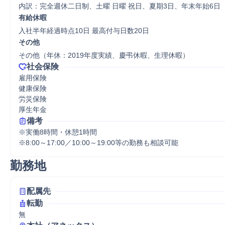
内訳：完全週休二日制、土曜 日曜 祝日、夏期3日、年末年始6日
有給休暇
入社半年経過時点10日 最高付与日数20日
その他
その他（年休：2019年度実績、慶弔休暇、生理休暇）
社会保険
雇用保険

健康保険

労災保険

厚生年金
備考
※実働8時間・休憩1時間

※8:00～17:00／10:00～19:00等の勤務も相談可能
勤務地
配属先
転勤
無