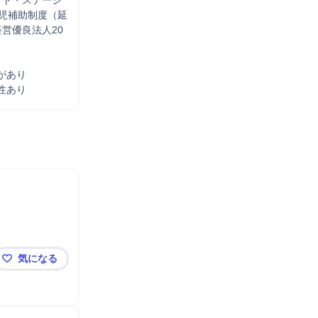
ット・ステーシ
育児補助制度（延
営優良法人20
あり 

性あり
気になる
QCスペシャリスト（英語文書あり）