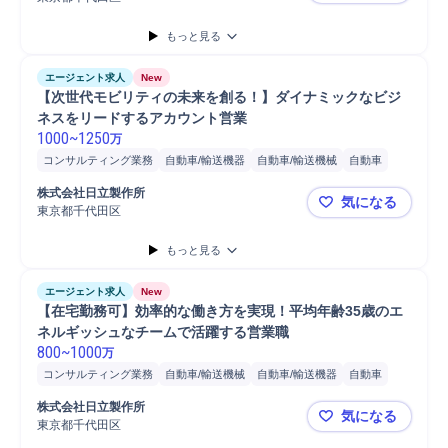
もっと見る
エージェント求人
New
【次世代モビリティの未来を創る！】ダイナミックなビジ
ネスをリードするアカウント営業
1000
~
1250
万
コンサルティング業務
自動車/輸送機器
自動車/輸送機械
自動車
営業
分析
コンサルタント
株式会社日立製作所
気になる
東京都千代田区
【次世代モ
もっと見る
エージェント求人
New
【在宅勤務可】効率的な働き方を実現！平均年齢35歳のエ
ネルギッシュなチームで活躍する営業職
800
~
1000
万
コンサルティング業務
自動車/輸送機械
自動車/輸送機器
自動車
営業
分析
コンサルタント
株式会社日立製作所
気になる
東京都千代田区
【在宅勤務