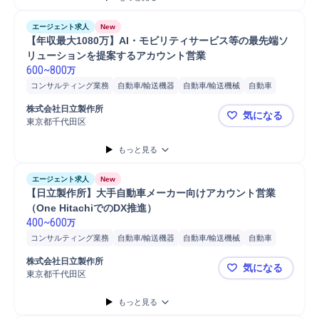
エージェント求人
New
【年収最大1080万】AI・モビリティサービス等の最先端ソ
リューションを提案するアカウント営業
600
~
800
万
コンサルティング業務
自動車/輸送機器
自動車/輸送機械
自動車
営業
コンサルタント
分析
株式会社日立製作所
気になる
東京都千代田区
【年収最大
もっと見る
エージェント求人
New
【日立製作所】大手自動車メーカー向けアカウント営業
（One HitachiでのDX推進）
400
~
600
万
コンサルティング業務
自動車/輸送機器
自動車/輸送機械
自動車
営業
分析
コンサルタント
株式会社日立製作所
気になる
東京都千代田区
【日立製作所
もっと見る