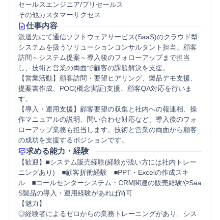
セールスエンジニア/プリセールス
その他カスタマーサクセス
仕事内容
派遣先にて通信ソフトウェアサービス(SaaS)のクラウド型
システムを扱うソリューションコンサルタント担当。顧客
訪問～システム提案～導入後のフォローアップまで担当
し、技術と営業の両面で顧客の課題解決を支援。

【営業活動】顧客訪問・要望ヒアリング、製品デモ支援、
提案書作成、POC(概念実証)支援、顧客QA対応を行いま
す。

【導入・運用支援】顧客要望の収集と社内への報連相、操
作マニュアルの説明、問い合わせ対応など、導入後のフォ
ローアップ業務も担当します。技術と営業の両面から顧客
の成功を支援するポジションです。
求める能力・経験
【歓迎】■システム販売経験(経験が浅い方には社内トレー
ニングあり)　■顧客折衝経験　■PPT・Excelの作成スキ
ル　■コールセンターシステム・CRM関連の販売経験やSaa
S製品の導入・運用経験があれば尚可

【魅力】

◎経験者によるゼロからの業務トレーニングがあり、シス