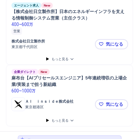
エージェント求人
New
【株式会社日立製作所】日本のエネルギーインフラを支え
る情報制御システム営業（主任クラス）
400
~
600
万
営業
株式会社日立製作所
気になる
東京都千代田区
【株式会社
もっと見る
企業ダイレクト
New
麻布台【AIプリセールスエンジニア】5年連続増収の上場企
業/実装まで担う新組織
600
~
1000
万
ＡＩ　ｉｎｓｉｄｅ株式会社
気になる
東京都港区
麻布台【A
もっと見る