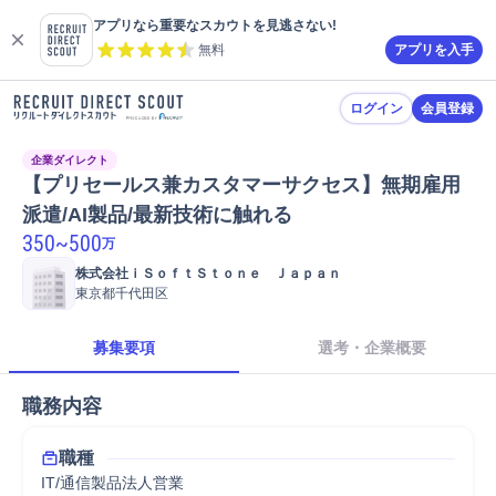
アプリなら重要なスカウトを見逃さない!
無料
アプリを入手
ログイン
会員登録
企業ダイレクト
【プリセールス兼カスタマーサクセス】無期雇用
派遣/AI製品/最新技術に触れる
350
~
500
万
株式会社ｉＳｏｆｔＳｔｏｎｅ　Ｊａｐａｎ
東京都千代田区
募集要項
選考・企業概要
職務内容
職種
IT/通信製品法人営業