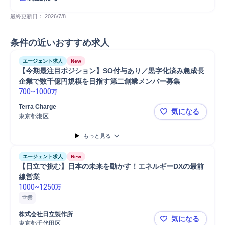
最終更新日： 
2026/7/8
条件の近いおすすめ求人
エージェント求人
New
【今期最注目ポジション】SO付与あり／黒字化済み急成長
企業で数千億円規模を目指す第二創業メンバー募集
700
~
1000
万
Terra Charge
気になる
東京都港区
【今期最注
もっと見る
エージェント求人
New
【日立で挑む】日本の未来を動かす！エネルギーDXの最前
線営業
1000
~
1250
万
営業
株式会社日立製作所
気になる
東京都千代田区
【日立で挑