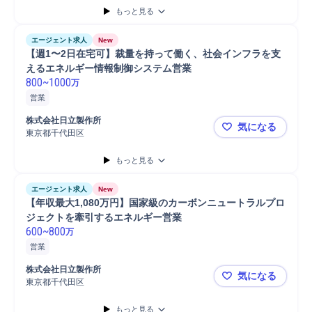
もっと見る
エージェント求人
New
【週1〜2日在宅可】裁量を持って働く、社会インフラを支
えるエネルギー情報制御システム営業
800
~
1000
万
営業
株式会社日立製作所
気になる
東京都千代田区
【週1〜2
もっと見る
エージェント求人
New
【年収最大1,080万円】国家級のカーボンニュートラルプロ
ジェクトを牽引するエネルギー営業
600
~
800
万
営業
株式会社日立製作所
気になる
東京都千代田区
【年収最大
もっと見る