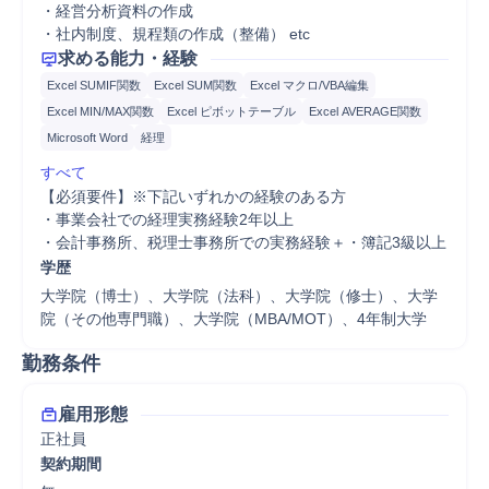
・経営分析資料の作成

・社内制度、規程類の作成（整備） etc
求める能力・経験
Excel SUMIF関数
Excel SUM関数
Excel マクロ/VBA編集
Excel MIN/MAX関数
Excel ピボットテーブル
Excel AVERAGE関数
Microsoft Word
経理
すべて
【必須要件】※下記いずれかの経験のある方

・事業会社での経理実務経験2年以上

・会計事務所、税理士事務所での実務経験＋・簿記3級以上
学歴
大学院（博士）、大学院（法科）、大学院（修士）、大学
院（その他専門職）、大学院（MBA/MOT）、4年制大学
勤務条件
雇用形態
正社員
契約期間