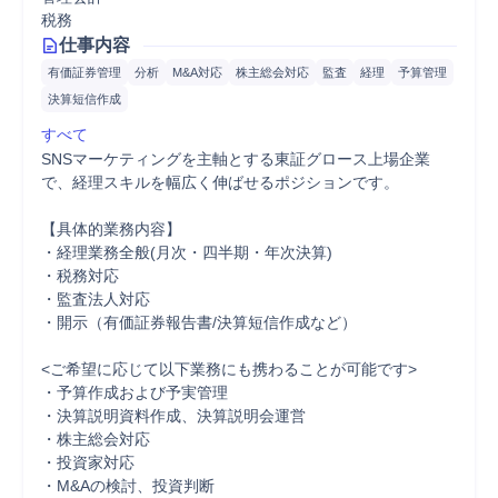
税務
仕事内容
有価証券管理
分析
M&A対応
株主総会対応
監査
経理
予算管理
決算短信作成
すべて
SNSマーケティングを主軸とする東証グロース上場企業
で、経理スキルを幅広く伸ばせるポジションです。

【具体的業務内容】

・経理業務全般(月次・四半期・年次決算) 

・税務対応

・監査法人対応

・開示（有価証券報告書/決算短信作成など）

<ご希望に応じて以下業務にも携わることが可能です>

・予算作成および予実管理

・決算説明資料作成、決算説明会運営

・株主総会対応

・投資家対応

・M&Aの検討、投資判断
