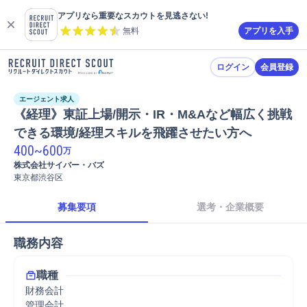
アプリなら重要なスカウトを見逃さない!
無料
アプリを入手
ログイン
会員登録
エージェント求人
《経理》東証上場/開示・IR・M&Aなど幅広く挑戦
できる環境/経理スキルを飛躍させたい方へ
400
~
600
万
株式会社サイバー・バズ
東京都渋谷区
募集要項
選考・企業概要
職務内容
職種
財務会計
管理会計