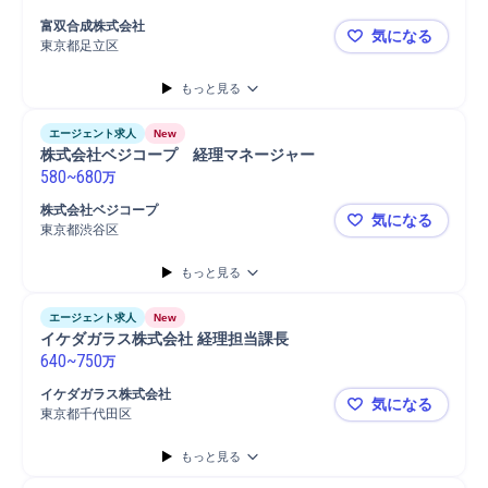
富双合成株式会社
気になる
東京都足立区
富双合成株
もっと見る
エージェント求人
New
株式会社ベジコープ　経理マネージャー
580
~
680
万
株式会社ベジコープ
気になる
東京都渋谷区
株式会社ベ
もっと見る
エージェント求人
New
イケダガラス株式会社 経理担当課長
640
~
750
万
イケダガラス株式会社
気になる
東京都千代田区
イケダガラ
もっと見る