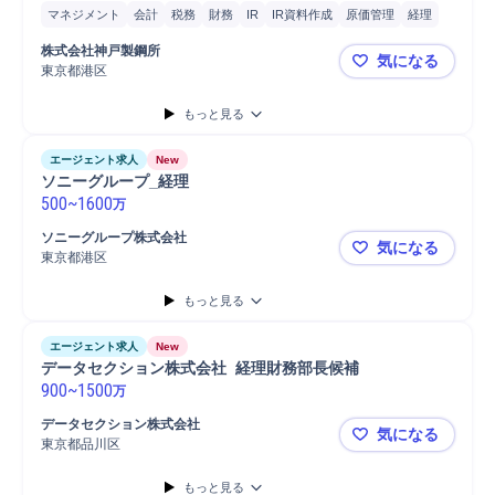
マネジメント
会計
税務
財務
IR
IR資料作成
原価管理
経理
リスクマネジメント
分析
BIツール
予算計画
連結事業決算
株式会社神戸製鋼所
気になる
予算管理
事業計画
管理会計
監査
会計監査
東京都港区
神戸製鋼所：
もっと見る
エージェント求人
New
ソニーグループ_経理
500
~
1600
万
ソニーグループ株式会社
気になる
東京都港区
ソニーグル
もっと見る
エージェント求人
New
データセクション株式会社  経理財務部長候補
900
~
1500
万
データセクション株式会社
気になる
東京都品川区
もっと見る