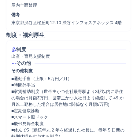
屋内全面禁煙
備考
東京都渋谷区桜丘町12-10 渋谷インフォスアネックス 4階
制度・福利厚生
制度
出産・育児支援制度
その他
その他制度
■通勤手当（上限：5万円／月）

■時間外手当

■家賃補助制度（世帯主かつ会社最寄駅より2駅以内に居住
の場合は月額3万円、世帯主かつ入社日より継続して 49 か
月以上勤務した場合は居住地に関係なく月額5万円)

■定期健康診断

■スマート脳ドック

■慶弔見舞金制度

■休んで5（勤続年丸 2 年を経過した社員に、毎年 5 日間の
特別休暇を付与する制度）
