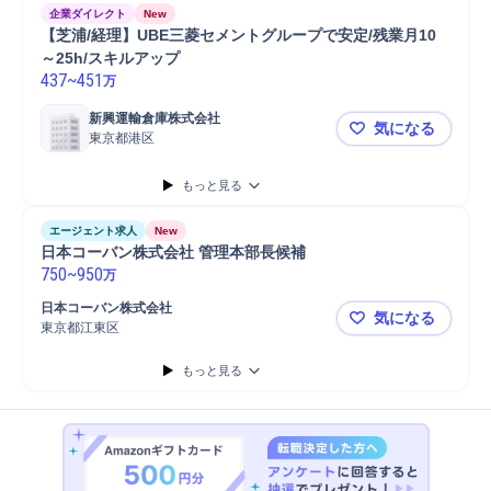
企業ダイレクト
New
【芝浦/経理】UBE三菱セメントグループで安定/残業月10
～25h/スキルアップ
437
~
451
万
新興運輸倉庫株式会社
気になる
東京都港区
【芝浦/経理
もっと見る
エージェント求人
New
日本コーバン株式会社 管理本部長候補
750
~
950
万
日本コーバン株式会社
気になる
東京都江東区
日本コーバ
もっと見る