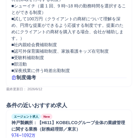
■シューイチ（週 1 回、9 時~18 時の勤務時間を選択するこ
とができる制度）

■試して100万円（クライアントの商材について理解を深
め、円滑な提案ができるよう応援する制度です。提案のた
めにクライアントの商材を購入する場合、会社が補助しま
す。）

■社内親睦会費補助制度

■認可外保育園補助制度、家族看護キッズ在宅制度

■受験料補助制度

■部活動

■深夜残業に伴う時差出勤制度
制度備考
最終更新日： 
2026/6/12
条件の近いおすすめ求人
エージェント求人
New
神戸製鋼所：【H611】KOBELCOグループ全体の業績管理
に関する業務（財務経理部／東京）
974
~
1092
万