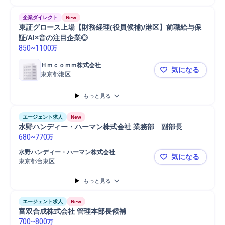
企業ダイレクト
New
東証グロース上場【財務経理(役員候補)/港区】前職給与保
証/AI×音の注目企業◎
850
~
1100
万
Ｈｍｃｏｍｍ株式会社
気になる
東京都港区
東証グロース
もっと見る
エージェント求人
New
水野ハンディー・ハーマン株式会社 業務部　副部長
680
~
770
万
水野ハンディー・ハーマン株式会社
気になる
東京都台東区
水野ハンデ
もっと見る
エージェント求人
New
富双合成株式会社 管理本部長候補
700
~
800
万