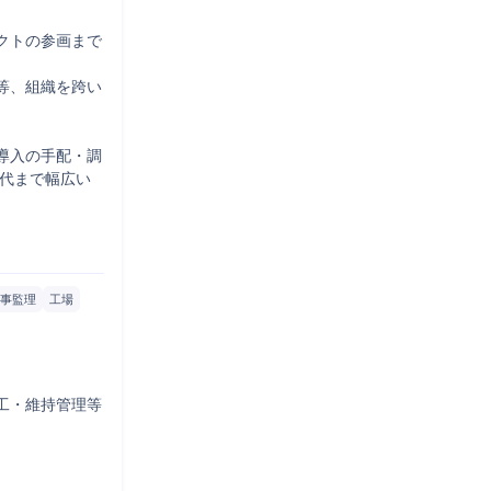
クトの参画まで
等、組織を跨い
導入の手配・調
0代まで幅広い
事監理
工場
工・維持管理等