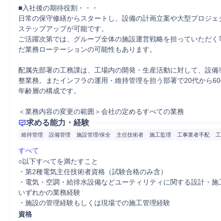
■入社後の期待役割・・・

日常の保守修繕からスタートし、設備の計画立案や大型プロジェ
ステップアップが可能です。

ご活躍次第では、グループ全体の施設運営戦略を担っていただく
だ業務ローテーションの可能性もあります。

配属先部署の工務課は、工場内の開発・生産活動に対して、設備
整業務。またインフラの運用・維持管理を担う部署で20代から6
年齢層の構成です。

＜業務内容の変更の範囲＞会社の定めるすべての業務
求める能力・経験
維持管理
設備管理
施設管理/保全
主任技術者
施工監理
工事業者手配
工
すべて
○以下すべてを満たすこと

・第2種電気主任技術者資格（試験合格のみ含）

・電気・空調・給排水設備などユーティリティに関する設計・施
いずれかの業務経験

・施設の管理経験もしくは現場での施工管理経験
資格