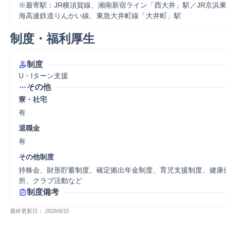
※最寄駅：JR横須賀線、湘南新宿ライン「西大井」駅／JR京浜
海高速鉄道りんかい線、東急大井町線「大井町」駅
制度・福利厚生
制度
U・Iターン支援
その他
寮・社宅
有
退職金
有
その他制度
持株会、財形貯蓄制度、確定拠出年金制度、育児支援制度、健康
所、クラブ活動など
制度備考
最終更新日： 
2026/6/15