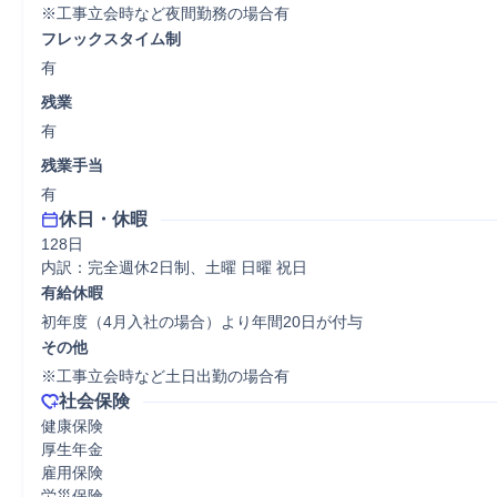
※工事立会時など夜間勤務の場合有
フレックスタイム制
有
残業
有
残業手当
有
休日・休暇
128日

内訳：完全週休2日制、土曜 日曜 祝日
有給休暇
初年度（4月入社の場合）より年間20日が付与
その他
※工事立会時など土日出勤の場合有
社会保険
健康保険

厚生年金

雇用保険

労災保険