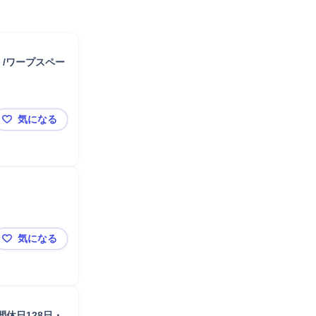
ア）/ワープスペー
気になる
Space Component Engineer（宇宙コンポーネ
気になる
エンジニア／Space BD社
休日128日・