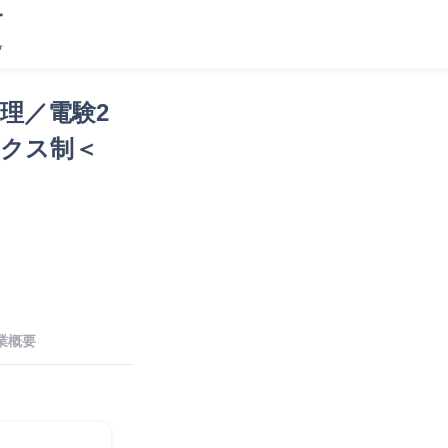
理／電験2
ックス制＜
業概要