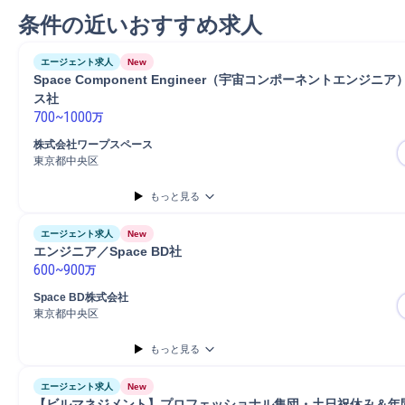
条件の近いおすすめ求人
エージェント求人
New
Space Component Engineer（宇宙コンポーネントエンジニ
ス社
700
~
1000
万
株式会社ワープスペース
東京都中央区
もっと見る
エージェント求人
New
エンジニア／Space BD社
600
~
900
万
Space BD株式会社
東京都中央区
もっと見る
エージェント求人
New
【ビルマネジメント】プロフェッショナル集団・土日祝休み＆年間