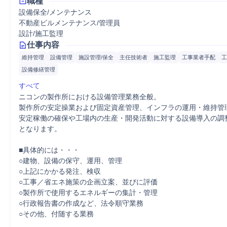
職種
設備保全/メンテナンス
不動産ビルメンテナンス/管理員
設計/施工監理
仕事内容
維持管理
設備管理
施設管理/保全
主任技術者
施工監理
工事業者手配
工
設備修繕管理
すべて
ニコンの製作所における設備管理業務全般。

製作所の安定操業および固定資産管理、インフラの運用・維持管
安定稼働の確保や工場内の生産・開発活動に対する設備導入の調
となります。

■具体的には・・・

○建物、設備の保守、運用、管理

○上記にかかる発注、検収

○工事／省エネ施策の企画立案、並びに評価

○製作所で使用するエネルギーの集計・管理

○行政報告書の作成など、法令順守業務

○その他、付随する業務
