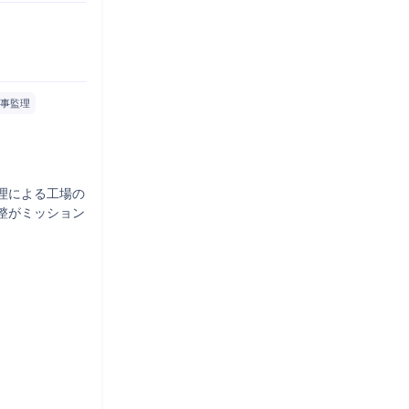
事監理
理による工場の
整がミッション