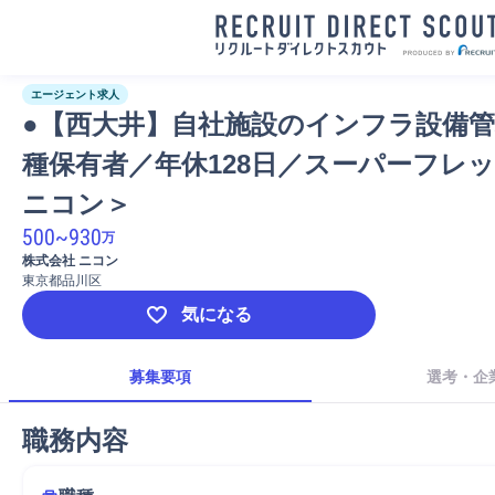
エージェント求人
●【西大井】自社施設のインフラ設備管
種保有者／年休128日／スーパーフレ
ニコン＞
500
~
930
万
株式会社 ニコン
東京都品川区
気になる
募集要項
選考・企
職務内容