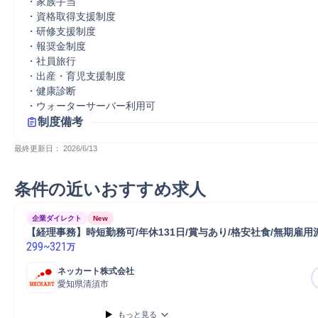
・家族手当

・資格取得支援制度

・研修支援制度

・報奨金制度

・社員旅行

・出産・育児支援制度

・健康診断

・ウォーターサーバー利用可
制度備考
最終更新日： 
2026/6/13
条件の近いおすすめ求人
企業ダイレクト
New
【経理事務】時短勤務可/年休131日/賞与あり/格安社食/無期雇用
299
~
321
万
ネッカート株式会社
愛知県清須市
もっと見る