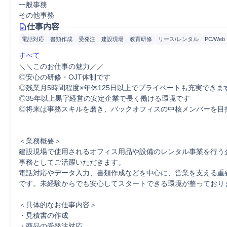
一般事務
その他事務
仕事内容
電話対応
書類作成
受発注
建設現場
教育研修
リース/レンタル
PC/Web
すべて
＼＼このお仕事の魅力／／

◎安心の研修・OJT体制です

◎残業月5時間程度×年休125日以上でプライベートも充実できます
◎35年以上黒字経営の安定企業で長く働ける環境です

◎将来は事務スキルを磨き、バックオフィスの中核メンバーを目指
＜業務概要＞

建設現場で使用されるオフィス用品や設備のレンタル事業を行う
事務としてご活躍いただきます。

電話対応やデータ入力、書類作成などを中心に、営業を支える重
です。未経験からでも安心してスタートできる環境が整っておりま
＜具体的なお仕事内容＞

・見積書の作成

・商品の受発注対応
