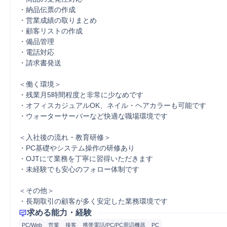
・納品伝票の作成

・営業成績の取りまとめ

・顧客リストの作成

・備品管理

・電話対応

・請求書発送

＜働く環境＞

・残業月5時間程度と非常に少なめです

・オフィスカジュアルOK、ネイル・ヘアカラーも可能です

・ウォーターサーバーなど快適な職場環境です

＜入社後の流れ・教育研修＞

・PC基礎やシステム操作の研修あり

・OJTにて業務を丁寧に習得いただきます

・未経験でも安心のフォロー体制です

＜その他＞

・長期取引の顧客が多く安定した業務環境です
求める能力・経験
PC/Web
営業
接客
携帯電話/PC/PC周辺機器
PC