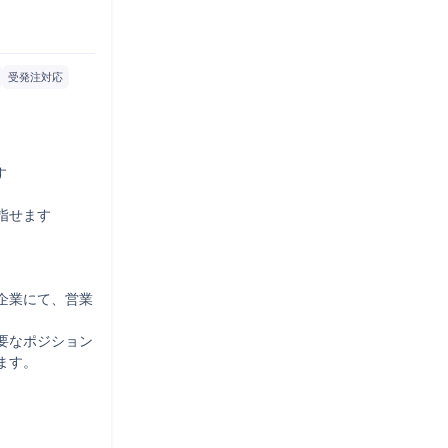
受発注対応


せます

企業にて、営業
要なポジション
す。
