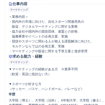
仕事内容
マーケティング
＜業務内容＞

・国内外の市場に向けた、自社スポーツ関連用具の

　販促、デジタルマーケティングに関する業務

・協力会社や国内外の競技団体、連盟との折衝、

　協働事業やイベントの企画立案、実施

・競技やスポーツに関わる人が抱える課題解決に向けた、

　モルテンならではの企画立案、実施

・マーケティングや販促に関する予算立案と進捗管理
求める能力・経験
マーケティング
▼マーケティングの経験がある方　※業界不問

（歓迎：英語に抵抗ない方）

▼スポーツが好きな方

（サッカー、バスケ、ハンドボール、バレーなど）
学歴
大学院（博士）、大学院（法科）、6年制大学、大学院（修士）