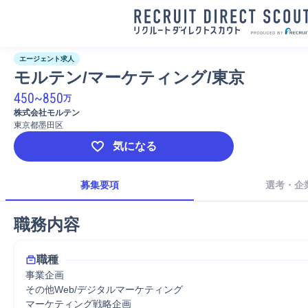
エージェント求人
モルテン/マーケティング/東京
450
~
850
万
株式会社モルテン
東京都墨田区
気になる
募集要項
選考・企
職務内容
職種
事業企画
その他Web/デジタルマーケティング
マーケティング戦略企画