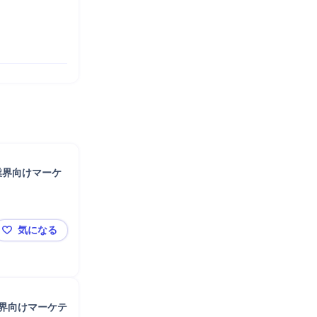
業界向けマーケ
気になる
🔴面談確約【NTTデータ×ファンマーケティング戦略
業界向けマーケテ