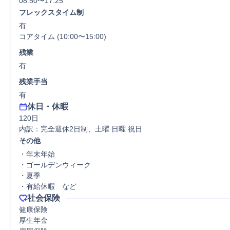
08:50〜17:25
フレックスタイム制
有

コアタイム (10:00〜15:00)
残業
有
残業手当
有
休日・休暇
120日

内訳：完全週休2日制、土曜 日曜 祝日
その他
・年末年始

・ゴールデンウィーク

・夏季

・有給休暇　など
社会保険
健康保険

厚生年金
