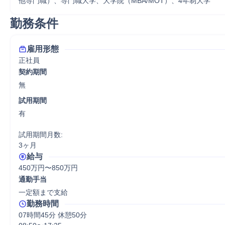
他専門職）、専門職大学、大学院（MBA/MOT）、4年制大学
勤務条件
雇用形態
正社員
契約期間
無
試用期間
有

試用期間月数:

3ヶ月
給与
450万円〜850万円
通勤手当
一定額まで支給
勤務時間
07時間45分 休憩50分