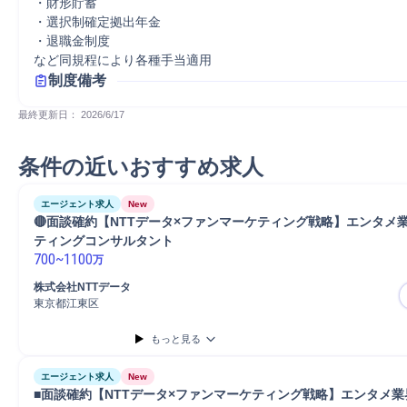
・財形貯蓄

・選択制確定拠出年金

・退職金制度

など同規程により各種手当適用
制度備考
最終更新日： 
2026/6/17
条件の近いおすすめ求人
エージェント求人
New
🔴面談確約【NTTデータ×ファンマーケティング戦略】エンタメ
ティングコンサルタント
700
~
1100
万
株式会社NTTデータ
東京都江東区
もっと見る
エージェント求人
New
■面談確約【NTTデータ×ファンマーケティング戦略】エンタメ