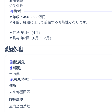
雇用保険

労災保険
備考
▼年収：450～850万円

※年齢、経験によって前後する可能性が有ります。

▼昇給:年1回（4月）

▼賞与:年2回（6月・12月）
勤務地
配属先
転勤
当面無
東京本社
住所
東京都墨田区
喫煙環境
屋内全面禁煙