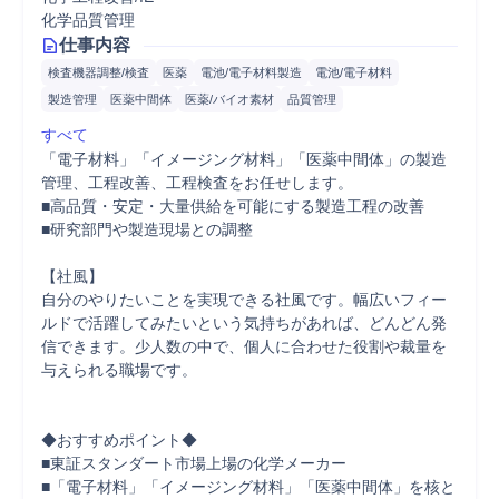
化学品質管理
仕事内容
検査機器調整/検査
医薬
電池/電子材料製造
電池/電子材料
製造管理
医薬中間体
医薬/バイオ素材
品質管理
すべて
「電子材料」「イメージング材料」「医薬中間体」の製造
管理、工程改善、工程検査をお任せします。

■高品質・安定・大量供給を可能にする製造工程の改善

■研究部門や製造現場との調整

【社風】

自分のやりたいことを実現できる社風です。幅広いフィー
ルドで活躍してみたいという気持ちがあれば、どんどん発
信できます。少人数の中で、個人に合わせた役割や裁量を
与えられる職場です。

◆おすすめポイント◆

■東証スタンダート市場上場の化学メーカー

■「電子材料」「イメージング材料」「医薬中間体」を核と