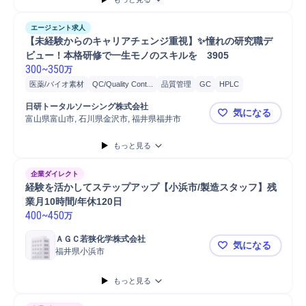
エージェント求人
【未経験からのキャリアチェンジ重視】✨憧れの研究職デ
ビュー！本格研修で一生モノのスキルを　3905
300
~
350
万
医薬/バイオ素材
QC/Quality Cont...
品質管理
GC
HPLC
研究開発
開発
品質保証
分析
医薬
日研トータルソーシング株式会社
気になる
富山県富山市, 石川県金沢市, 福井県福井市
【未経験か
もっと見る
企業ダイレクト
経験を活かしてステップアップ【小浜市/製造スタッフ】残
業月10時間/年休120日
400
~
450
万
ＡＧＣ若狭化学株式会社
気になる
福井県小浜市
経験を活かし
もっと見る