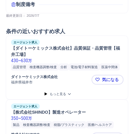
制度備考
最終更新日： 
2026/7/7
条件の近いおすすめ求人
エージェント求人
【ダイトーケミックス株式会社】品質保証・品質管理【福
井工場】
430
~
630
万
品質管理
検査機器調整/検査
分析
電池/電子材料製造
医薬中間体
開発
電池/電子材料
医薬/バイオ素材
製品
製品検査
品質保証
ダイトーケミックス株式会社
気になる
医薬
有機合成/無機合成
分析機器
福井県福井市
【ダイトー
もっと見る
エージェント求人
【株式会社SHINDO】製造オペレーター
350
~
500
万
製品
検査機器調整/検査
樹脂/プラスティック
医療/ヘルスケア
繊維