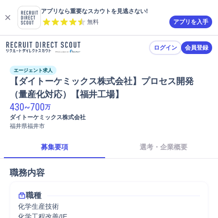
アプリなら重要なスカウトを見逃さない!
無料
アプリを入手
ログイン
会員登録
エージェント求人
【ダイトーケミックス株式会社】プロセス開発
（量産化対応）【福井工場】
430
~
700
万
ダイトーケミックス株式会社
福井県福井市
募集要項
選考・企業概要
職務内容
職種
化学生産技術
化学工程改善/IE