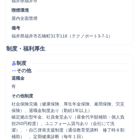
福井県福井市
喫煙環境
屋内全面禁煙
備考
福井県福井市石橋町31字118（テクノポート3-7-1）
制度・福利厚生
制度
その他
退職金
有
その他制度
社会保険完備（健康保険、厚生年金保険、雇用保険、労災
保険）、退職金制度あり（勤続1年以上）

確定拠出型年金、社員食堂あり（昼食代半額補助・個人負
担250円程度）、ユニフォーム貸与あり（会社にて洗
濯）、・自己啓発支援制度（通信教育受講料　修了時８割
補助）　、定期健康診断（毎年１回）