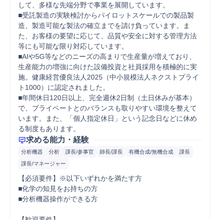
して、多様な先端分野で事業を展開しています。

■受託製造の実験検討からパイロットスケールでの製品製
造、製造可能な製法の確立までを請け負っています。ま
た、お客様の要望に応じて、品質や安全に対する管理方法
等にも可能な限り対応しています。

■AIや5G等などのニーズの高まりで生産量が増えており、
生産能力の増強に向けた設備投資と社員採用を積極的に実
施。健康経営優良法人2025（中小規模法人ネクストブライ
ト1000）に認定されました。

■年間休日120日以上、完全週休2日制（土日休みが基本）
で、プライベートとのバランスも取りやすい環境を整えて
います。また、「個人指定休日」という記念日などに休め
る制度もあります。
求める能力・経験
分析機器
分析
課長/参事官
師長/課長
有機合成/無機合成
課長
課長/マネージャー
【必須要件】※以下いずれかを満たす方

■化学の知見をお持ちの方

■分析機器操作ができる方

【歓迎要件】
