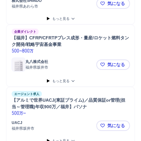
株式会社SHINDO
気になる
福井県あわら市
【株式会社S
もっと見る
企業ダイレクト
【福井】CFRP/CFRTPプレス成形・量産/ロケット燃料タン
ク開発/戦略宇宙基金事業
500
~
800
万
丸八株式会社
気になる
福井県坂井市
【福井】CF
もっと見る
エージェント求人
【アルミで世界UACJ(東証プライム)／品質保証or管理(担
当～管理職)年収900万／福井】パソナ
500
~
万
UACJ
気になる
福井県坂井市
【アルミで世
もっと見る