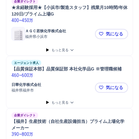
企業ダイレクト
★未経験採用★【小浜市/製造スタッフ】残業月10時間/年休
120日/プライム上場G
400
~
450
万
ＡＧＣ若狭化学株式会社
気になる
福井県小浜市
★未経験採用
もっと見る
エージェント求人
【品質保証本部】品質保証部 本社化学品G ※管理職候補
460
~
600
万
日華化学株式会社
気になる
福井県福井市
【品質保証
もっと見る
企業ダイレクト
【福井】生産技術（自社生産設備担当）プライム上場化学
メーカー
390
~
800
万