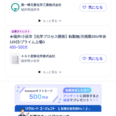
第一稀元素化学工業株式会社
気になる
福井県福井市
【福井】生
もっと見る
企業ダイレクト
★福井/小浜市【化学プロセス開発】転勤無/月残業20h/年休
120日/プライム上場G
400
~
500
万
ＡＧＣ若狭化学株式会社
気になる
福井県小浜市
★福井/小浜
もっと見る