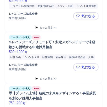
500
~
1000
万
リファラル/縁故採用
面接/選考設計
イベント企画
イベント運営運用
プロジェクト
マーケティング
人事
Web広告
競合分析
分析
レバレジーズ株式会社
気になる
検証
効果検証
新卒採用
プロジェクト推進
オンボーディング
東京都渋谷区
📍レバレ
戦略立案
マネジメント
ブランディング
中途採用
課題設定
もっと見る
人材紹介/派遣
課題/ボトルネック特定
法人営業
プロジェクトマネジメント
企画立案
営業
人材紹介
エージェント求人
New
✨レバレジーズ／リモート可！安定メガベンチャーで未経
験から挑戦する中途採用担当
500
~
1000
万
研修企画
イベント企画
研修実施
新卒採用
面接/選考設計
人事
採用戦略立案
企画立案
課題設定
戦略立案
法人営業
営業
レバレジーズ株式会社
気になる
東京都渋谷区
✨レバレジ
もっと見る
エージェント求人
New
🌟【プライム上場】組織の未来をデザインする！事業成長
を創る／採用人事担当
750
~
900
万