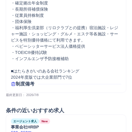
・確定拠出年金制度

・長期所得補償保険

・従業員持株制度

・団体保険

・福利厚生倶楽部（リロクラブとの提携）宿泊施設・レジ
ャー施設・ショッピング・グルメ・エステ等各施設・サー
ビスを特別優待価格にて利用できます。

・ベビーシッターサービス法人価格提供

・TOEIC®優待試験

・インフルエンザ予防接種補助

■はたらきがいのある会社ランキング

2024年度版では大企業部門で7位
制度備考
最終更新日： 
2026/7/8
条件の近いおすすめ求人
エージェント求人
New
事業会社HRBP