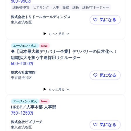
500
~
950
万
課長/参事官
ヒアリング
人事
提案
課長
課長/マネージャー
一般社員
師長/課長
制度運用
分析
マネジメント
Microsoft Excel
株式会社トリドールホールディングス
気になる
プロジェクト
プロジェクトリーダー
翻訳
リーダー
東京都渋谷区
事業会社HR
もっと見る
エージェント求人
New
🔶【日本最大級デリバリー企業】デリバリーの日常化へ！
組織拡大を担う中途採用リクルーター
600
~
1000
万
株式会社出前館
気になる
東京都渋谷区
🔶【日本
もっと見る
エージェント求人
New
HRBP／人事本部 人事部
750
~
1250
万
株式会社ビズリーチ
気になる
東京都渋谷区
HRBP／人