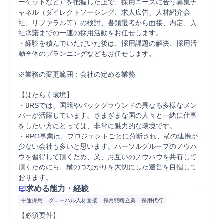
ーゲットなど）を把握した上で、採用ニーズに合う募集チ
ャネル（ダイレクトソーシング、求人広告、人材紹介会
社、リファラル等）の検討、書類選考から面接、内定、入
社承諾までの一連の採用活動をお任せします。

・経験を積んでいただいた後は、採用課題の解決、採用活
動全体のプランニングなどもお任せします。

※業務の変更範囲：会社の定める業務

【はたらく環境】

・BRSでは、国籍やバックグラウンドの異なる多様なメン
バーが活躍しています。さまざまな国の人々と一緒に仕事
をしたい方にとっては、非常に魅力的な環境です。

・RPO事業は、プロジェクトごとに分断され、横の連携が
少ない会社も多いと思います。パーソルグループのノウハ
ウを習得して頂くため、又、お互いのノウハウを共有して
頂くためにも、横のつながりを大切にした運営を目指して
おります。
求める能力・経験
中途採用
グローバル人材面接
採用戦略立案
採用代行
【必須要件】
