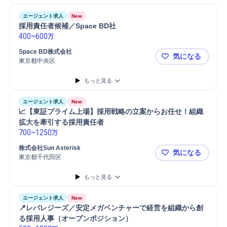
エージェント求人
New
採用責任者候補／Space BD社
400
~
600
万
Space BD株式会社
気になる
東京都中央区
採用責任者候
もっと見る
エージェント求人
New
📈【東証プライム上場】採用戦略の立案からお任せ！組織
拡大を牽引する採用責任者
700
~
1250
万
株式会社Sun Asterisk
気になる
東京都千代田区
📈【東証
もっと見る
エージェント求人
New
📍レバレジーズ／安定メガベンチャーで経営を組織から創
る採用人事（オープンポジション）