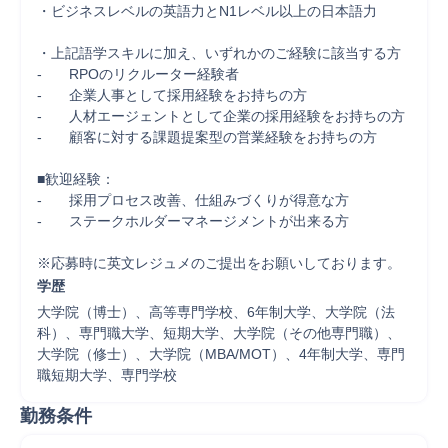
・ビジネスレベルの英語力とN1レベル以上の日本語力

・上記語学スキルに加え、いずれかのご経験に該当する方

-	RPOのリクルーター経験者

-	企業人事として採用経験をお持ちの方

-	人材エージェントとして企業の採用経験をお持ちの方

-	顧客に対する課題提案型の営業経験をお持ちの方

■歓迎経験：

-	採用プロセス改善、仕組みづくりが得意な方

-	ステークホルダーマネージメントが出来る方

※応募時に英文レジュメのご提出をお願いしております。
学歴
大学院（博士）、高等専門学校、6年制大学、大学院（法
科）、専門職大学、短期大学、大学院（その他専門職）、
大学院（修士）、大学院（MBA/MOT）、4年制大学、専門
職短期大学、専門学校
勤務条件