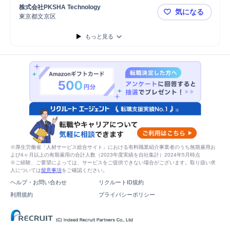
株式会社PKSHA Technology
気になる
東京都文京区
🌟【プラ
もっと見る
※厚生労働省「人材サービス総合サイト」における有料職業紹介事業者のうち無期雇用お
よび4ヶ月以上の有期雇用の合計人数（2023年度実績を自社集計）2024年5月時点
※ご経験、ご要望によっては、サービスをご提供できない場合がございます。取り扱い求
人については
留意事項
をご確認ください。
ヘルプ・お問い合わせ
リクルートID規約
利用規約
プライバシーポリシー