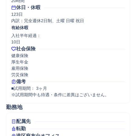
20時間
休日・休暇
123日

内訳：完全週休2日制、土曜 日曜 祝日
有給休暇
入社半年経過：

10日
社会保険
健康保険

厚生年金

雇用保険

労災保険
備考
■試用期間： 3ヶ月

※試用期間中も待遇・条件に差異はございません。
勤務地
配属先
転勤
港区麻布台オフィス