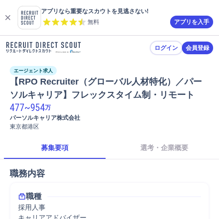
アプリなら重要なスカウトを見逃さない!
無料
アプリを入手
ログイン
会員登録
エージェント求人
【RPO Recruiter（グローバル人材特化）／パー
ソルキャリア】フレックスタイム制・リモート
477
~
954
万
パーソルキャリア株式会社
東京都港区
募集要項
選考・企業概要
職務内容
職種
採用人事
キャリアアドバイザー