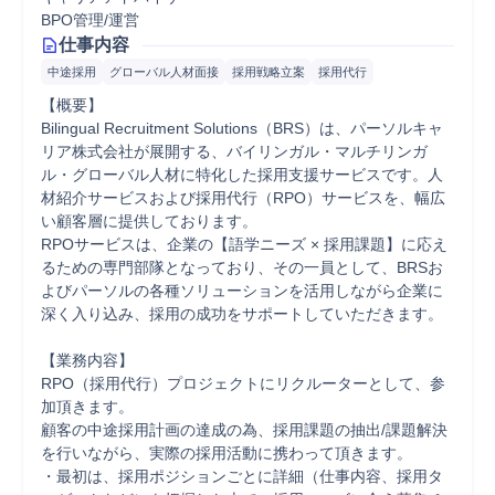
BPO管理/運営
仕事内容
中途採用
グローバル人材面接
採用戦略立案
採用代行
【概要】

Bilingual Recruitment Solutions（BRS）は、パーソルキャ
リア株式会社が展開する、バイリンガル・マルチリンガ
ル・グローバル人材に特化した採用支援サービスです。人
材紹介サービスおよび採用代行（RPO）サービスを、幅広
い顧客層に提供しております。

RPOサービスは、企業の【語学ニーズ × 採用課題】に応え
るための専門部隊となっており、その一員として、BRSお
よびパーソルの各種ソリューションを活用しながら企業に
深く入り込み、採用の成功をサポートしていただきます。

【業務内容】

RPO（採用代行）プロジェクトにリクルーターとして、参
加頂きます。

顧客の中途採用計画の達成の為、採用課題の抽出/課題解決
を行いながら、実際の採用活動に携わって頂きます。

・最初は、採用ポジションごとに詳細（仕事内容、採用タ