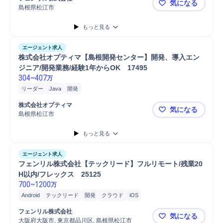
気になる
島根県松江市
フェンリル株
もっと見る
エージェント求人
株式会社オプティマ【島根開発センター】開発、導入エン
ジニア/開発業務/経験1年からOK　17495
304
~
407
万
リーダー
Java
開発
株式会社オプティマ
気になる
島根県松江市
株式会社オプ
もっと見る
エージェント求人
フェンリル株式会社【テックリード】フルリモート/残業20
H以内/フレックス　25125
700
~
1200
万
Android
テックリード
開発
クラウド
iOS
フェンリル株式会社
気になる
大阪府大阪市, 東京都品川区, 島根県松江市
フェンリル株