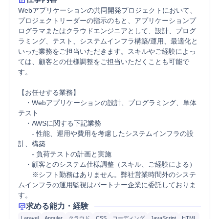
Webアプリケーションの共同開発プロジェクトにおいて、
プロジェクトリーダーの指示のもと、アプリケーションプ
ログラマまたはクラウドエンジニアとして、設計、プログ
ラミング、テスト、システムインフラ構築/運用、最適化と
いった業務をご担当いただきます。スキルやご経験によっ
ては、顧客との仕様調整をご担当いただくことも可能で
す。

【お任せする業務】

　・Webアプリケーションの設計、プログラミング、単体
テスト

　・AWSに関する下記業務

　　- 性能、運用や費用を考慮したシステムインフラの設
計、構築

　　- 負荷テストの計画と実施

　・顧客とのシステム仕様調整（スキル、ご経験による）

　　※シフト勤務はありません。弊社営業時間外のシステ
ムインフラの運用監視はパートナー企業に委託しておりま
す。
求める能力・経験
Laravel
Angular
クラウド
CSS
コーディング
JavaScript
HTML