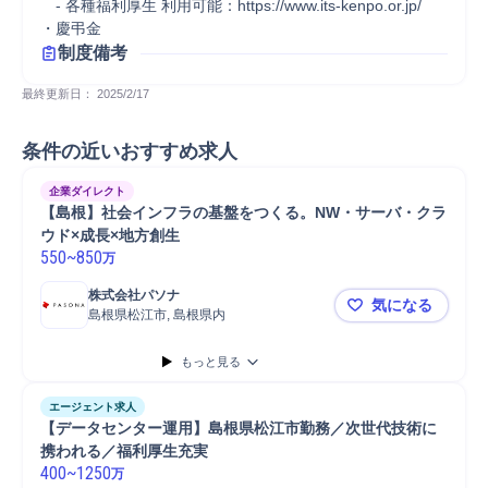
　- 各種福利厚生 利用可能：https://www.its-kenpo.or.jp/

・慶弔金
制度備考
最終更新日： 
2025/2/17
条件の近いおすすめ求人
企業ダイレクト
【島根】社会インフラの基盤をつくる。NW・サーバ・クラ
ウド×成長×地方創生
550
~
850
万
株式会社パソナ
気になる
島根県松江市, 島根県内
【島根】社
もっと見る
エージェント求人
【データセンター運用】島根県松江市勤務／次世代技術に
携われる／福利厚生充実
400
~
1250
万