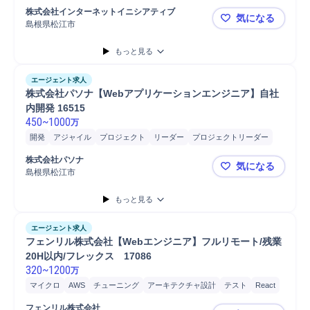
株式会社インターネットイニシアティブ
気になる
島根県松江市
【データセ
もっと見る
エージェント求人
株式会社パソナ【Webアプリケーションエンジニア】自社
内開発 16515
450
~
1000
万
開発
アジャイル
プロジェクト
リーダー
プロジェクトリーダー
顧客折衝
Kotlin
Swift
PC/Web
PHP
Ruby
Java
株式会社パソナ
気になる
島根県松江市
株式会社パソ
もっと見る
エージェント求人
フェンリル株式会社【Webエンジニア】フルリモート/残業
20H以内/フレックス　17086
320
~
1200
万
マイクロ
AWS
チューニング
アーキテクチャ設計
テスト
React
開発
Ruby on Rails
TypeScript
Kotlin
Ruby
フェンリル株式会社