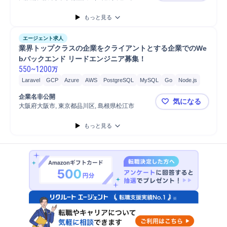
もっと見る
エージェント求人
業界トップクラスの企業をクライアントとする企業でのWe
bバックエンド リードエンジニア募集！
550
~
1200
万
Laravel
GCP
Azure
AWS
PostgreSQL
MySQL
Go
Node.js
TypeScript
Ruby
PHP
リーダー
テスト
プログラミング
開発
企業名非公開
気になる
Ruby on Rails
JavaScript
Rust
Angular
React
Vue.js
大阪府大阪市, 東京都品川区, 島根県松江市
業界トップ
データベース
Linux
SQL
データベース設計
もっと見る