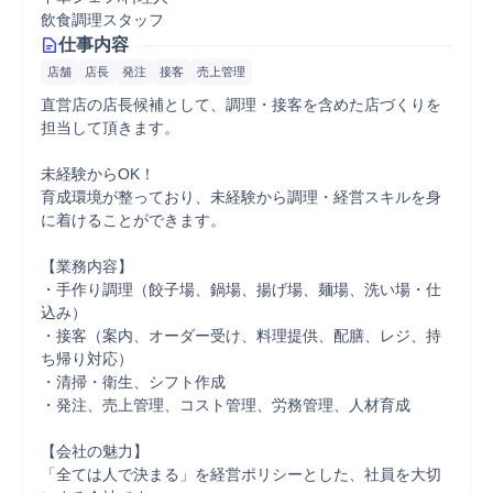
飲食調理スタッフ
仕事内容
店舗
店長
発注
接客
売上管理
直営店の店長候補として、調理・接客を含めた店づくりを
担当して頂きます。

未経験からOK！

育成環境が整っており、未経験から調理・経営スキルを身
に着けることができます。

【業務内容】

・手作り調理（餃子場、鍋場、揚げ場、麺場、洗い場・仕
込み）

・接客（案内、オーダー受け、料理提供、配膳、レジ、持
ち帰り対応）

・清掃・衛生、シフト作成

・発注、売上管理、コスト管理、労務管理、人材育成

【会社の魅力】

「全ては人で決まる」を経営ポリシーとした、社員を大切