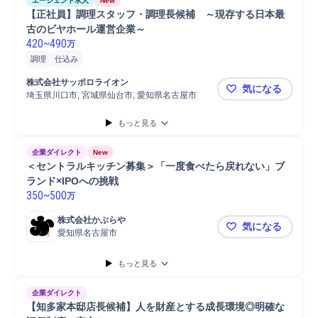
エージェント求人
New
【正社員】調理スタッフ・調理長候補　～現存する日本最
古のビヤホール運営企業～
420
~
490
万
調理
仕込み
株式会社サッポロライオン
気になる
埼玉県川口市, 宮城県仙台市, 愛知県名古屋市
【正社員】
もっと見る
企業ダイレクト
New
＜セントラルキッチン募集＞「一度食べたら戻れない」ブ
ランド×IPOへの挑戦
350
~
500
万
株式会社かぶらや
気になる
愛知県名古屋市
＜セントラ
もっと見る
企業ダイレクト
【知多家本邸店長候補】人を財産とする成長環境◎明確な