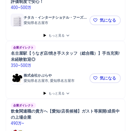
評価制度で安心！
400
~
500
万
チタカ・インターナショナル・フーズ株
気になる
式会社
愛知県名古屋市
【知多家本
もっと見る
企業ダイレクト
名古屋駅【うなぎ店/焼き手スタッフ（総合職）】手当充実/
未経験歓迎◎
350
~
500
万
株式会社かぶらや
気になる
愛知県名古屋市, 愛知県名古屋市
名古屋駅【
もっと見る
企業ダイレクト
飲食関連職の貴方へ【愛知/店長候補】ガスト等展開/成長中
の上場企業
490
~
万