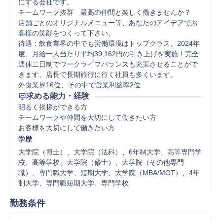
にする会社です。

チームワーク抜群　最高の仲間と楽しく働きませんか？

店舗ごとのオリジナルメニュー等、あなたのアイデアでお
客様の笑顔をつくって下さい。

待遇：飲食業界の中でも労働環境はトップクラス。2024年
度、月給一人当たり平均39,162円の引き上げを実施！完全
週休二日制でワークライフバランスも充実させることがで
きます。店長で長期旅行に行く社員も多くいます。

外食業界16位、その中で営業利益率2位
求める能力・経験
明るく挨拶ができる方

チームワークや仲間を大切にして働きたい方

お客様を大切にして働きたい方
学歴
大学院（博士）、大学院（法科）、6年制大学、高等専門学
校、高等学校、大学院（修士）、大学院（その他専門
職）、専門職大学、短期大学、大学院（MBA/MOT）、4年
制大学、専門職短期大学、専門学校
勤務条件