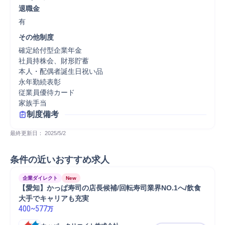
退職金
有
その他制度
確定給付型企業年金

社員持株会、財形貯蓄

本人・配偶者誕生日祝い品

永年勤続表彰

従業員優待カード

家族手当
制度備考
最終更新日： 
2025/5/2
条件の近いおすすめ求人
企業ダイレクト
New
【愛知】かっぱ寿司の店長候補/回転寿司業界NO.1へ/飲食
大手でキャリアも充実
400
~
577
万