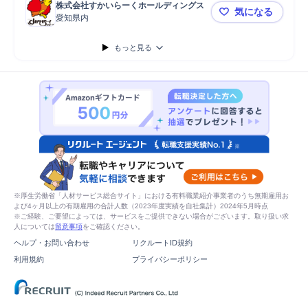
株式会社すかいらーくホールディングス
気になる
愛知県内
飲食関連職
もっと見る
※厚生労働省「人材サービス総合サイト」における有料職業紹介事業者のうち無期雇用お
よび4ヶ月以上の有期雇用の合計人数（2023年度実績を自社集計）2024年5月時点
※ご経験、ご要望によっては、サービスをご提供できない場合がございます。取り扱い求
人については
留意事項
をご確認ください。
ヘルプ・お問い合わせ
リクルートID規約
利用規約
プライバシーポリシー