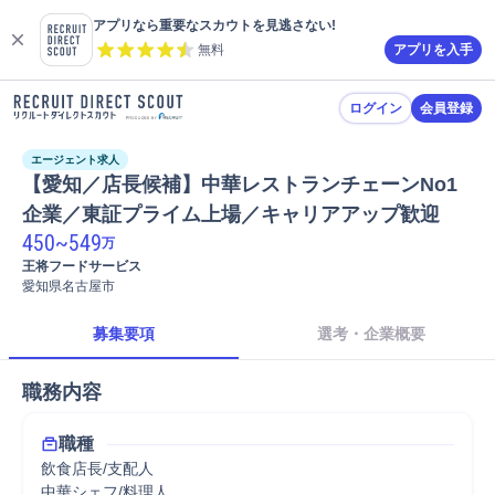
アプリなら重要なスカウトを見逃さない!
無料
アプリを入手
ログイン
会員登録
エージェント求人
【愛知／店長候補】中華レストランチェーンNo1
企業／東証プライム上場／キャリアアップ歓迎
450
~
549
万
王将フードサービス
愛知県名古屋市
募集要項
選考・企業概要
職務内容
職種
飲食店長/支配人
中華シェフ/料理人