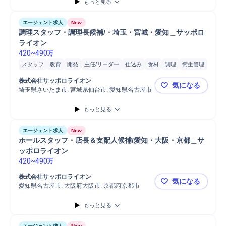
もっと見る
エージェント求人
New
調理スタッフ・調理長候補/・埼玉・宮城・愛知＿サッポロ
ライオン
420
~
490
万
スタッフ
教育
開発
主任/リーダー
仕込み
食材
調理
衛生管理
在庫管理
店舗
株式会社サッポロライオン
気になる
埼玉県さいたま市, 宮城県仙台市, 愛知県名古屋市
調理スタッ
もっと見る
エージェント求人
New
ホールスタッフ・店長＆支配人候補/愛知・大阪・京都＿サ
ッポロライオン
420
~
490
万
株式会社サッポロライオン
気になる
愛知県名古屋市, 大阪府大阪市, 京都府京都市
ホールスタ
もっと見る