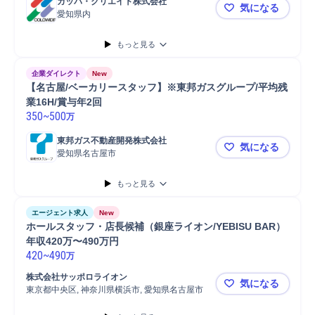
カッパ・クリエイト株式会社
気になる
愛知県内
【愛知】かっ
もっと見る
企業ダイレクト
New
【名古屋/ベーカリースタッフ】※東邦ガスグループ/平均残
業16H/賞与年2回
350
~
500
万
東邦ガス不動産開発株式会社
気になる
愛知県名古屋市
【名古屋/ベ
もっと見る
エージェント求人
New
ホールスタッフ・店長候補（銀座ライオン/YEBISU BAR）
年収420万〜490万円
420
~
490
万
株式会社サッポロライオン
気になる
東京都中央区, 神奈川県横浜市, 愛知県名古屋市
ホールスタッ