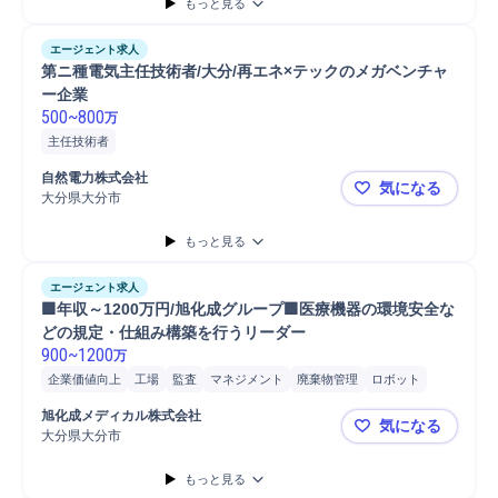
もっと見る
エージェント求人
第ニ種電気主任技術者/大分/再エネ×テックのメガベンチャ
ー企業
500
~
800
万
主任技術者
自然電力株式会社
気になる
大分県大分市
第ニ種電気
もっと見る
エージェント求人
🟩年収～1200万円/旭化成グループ🟩医療機器の環境安全な
どの規定・仕組み構築を行うリーダー
900
~
1200
万
企業価値向上
工場
監査
マネジメント
廃棄物管理
ロボット
消防法
リスクマネジメント
労働安全衛生法
ロボット/ロボティクス
旭化成メディカル株式会社
気になる
リーダー
教育
防災
大分県大分市
🟩年収～1
もっと見る