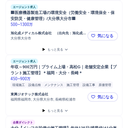
エージェント求人
🟩医療機器製造工場の環境安全（労働安全・環境保全・保
安防災・健康管理）/大分県大分市🟩
500
~
1300
万
旭化成メディカル株式会社　（出向先：旭化成メ
気になる
ディカルMT株式会社）
大分県大分市
🟩医療機
もっと見る
エージェント求人
年収～900万円｜プライム上場・高松G｜老舗安定企業【プ
ラント施工管理】＊福岡・大分・長崎＊
450
~
900
万
現場施工
設備点検
メンテナンス
施工管理
設備工事
原価管理
点検
品質管理
安全管理
発電所
工場
石油
プラント
工程管理
東興ジオテック株式会社
気になる
現場責任者
環境系プラント
製鉄プラント
発電プラント
福岡県福岡市, 大分県大分市, 長崎県松浦市
年収～90
現場代理人
機械プラント
施工管理技士
もっと見る
企業ダイレクト