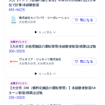
大分【インフラ設備の施工管理】年休125日/残業代は1分単
位で計算/未経験歓迎
445
~
662
万
株式会社カシワバラ・コーポレーション
気になる
大分県大分市
大分【インフ
もっと見る
企業ダイレクト
【大分市】水処理施設の運転管理/未経験者歓迎/残業ほぼ無
300
~
500
万
ヴェオリア・ジェネッツ株式会社
気になる
大分県大分市, 大分県大分市
【大分市】
もっと見る
企業ダイレクト
【大分市_OM（燃料化施設の運転管理）】未経験者歓迎/UI
ターン歓迎/残業ほぼ無
330
~
500
万