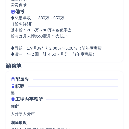
労災保険
備考
◆想定年収	380万～650万

［給料詳細］

基本給：26.5万～40万＋各種手当

給与は月末締めの翌月25支払い

◆昇給　1か月あたり2.00％〜5.00％（前年度実績）

◆賞与　年２回　計 4.50ヶ月分（前年度実績）
勤務地
配属先
転勤
無
工場内事務所
住所
大分県大分市
喫煙環境