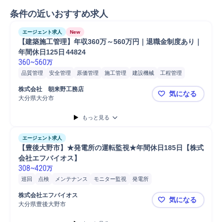
条件の近いおすすめ求人
エージェント求人
New
【建築施工管理】年収360万～560万円｜退職金制度あり｜
年間休日125日	44824
360
~
560
万
品質管理
安全管理
原価管理
施工管理
建設機械
工程管理
現場施工
現場代理人
現場応援
工事監理
工事案件受注
株式会社　朝来野工務店
気になる
工事計画作成
工事計画管理
工事完了検査
Microsoft Excel
大分県大分市
【建築施工管
普通自動車
施工管理技士
工事進捗管理
工事業者手配
もっと見る
エージェント求人
【豊後大野市】★発電所の運転監視★年間休日185日【株式
会社エフバイオス】
308
~
420
万
巡回
点検
メンテナンス
モニター監視
発電所
株式会社エフバイオス
気になる
大分県豊後大野市
【豊後大野