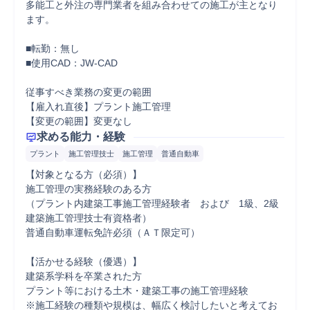
多能工と外注の専門業者を組み合わせての施工が主となり
ます。

■転勤：無し

■使用CAD：JW-CAD

従事すべき業務の変更の範囲	

【雇入れ直後】プラント施工管理

【変更の範囲】変更なし
求める能力・経験
プラント
施工管理技士
施工管理
普通自動車
【対象となる方（必須）】

施工管理の実務経験のある方

（プラント内建築工事施工管理経験者　および　1級、2級
建築施工管理技士有資格者）

普通自動車運転免許必須（ＡＴ限定可）

【活かせる経験（優遇）】

建築系学科を卒業された方

プラント等における土木・建築工事の施工管理経験

※施工経験の種類や規模は、幅広く検討したいと考えてお