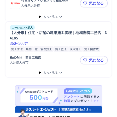
ヴェオリア・ジェネッツ株式会社
気になる
大分県大分市
【大分市_O
もっと見る
エージェント求人
【大分市】住宅・店舗の建築施工管理｜地域密着工務店　3
4165
360
~
500
万
施工管理
店舗
施工管理技士
施工監理
現場施工
施工図作成
施工管理支援
現場代理人
Microsoft Excel
Microsoft Word
株式会社　前田工務店
気になる
普通自動車
大分県大分市
【大分市】住
もっと見る