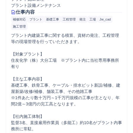
プラント設備メンテナンス
仕事内容
補修対応
プラント
基礎工事
工程管理
発注
工場
Jw_cad
施工管理
プラント内建築工事に関する積算、資材の発注、工程管理
等の現場管理を行っていただきます。

【対象プラント】

住友化学（株）大分工場　※プラント内に当社専用事務所
有り

【主な工事内容】

基礎工事、鉄骨工事、ケーブル・排水ピット新設/補修、建
屋新築/改修/補修、舗装工事、その他雑工事

※1件あたり数十万円～1千万円規模の工事が主となり、年
間2億～3億円の完工高となります。

【社内施工体制】

監督3名、直接雇用作業員（多能工）約10名がプラント内事
務所に常駐。
