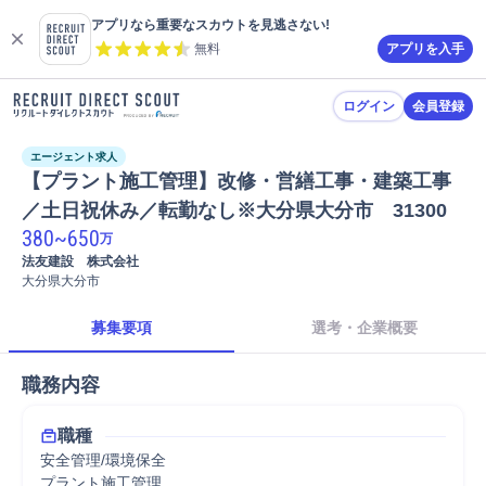
アプリなら重要なスカウトを見逃さない!
無料
アプリを入手
ログイン
会員登録
エージェント求人
【プラント施工管理】改修・営繕工事・建築工事
／土日祝休み／転勤なし※大分県大分市　31300
380
~
650
万
法友建設　株式会社
大分県大分市
募集要項
選考・企業概要
職務内容
職種
安全管理/環境保全
プラント施工管理