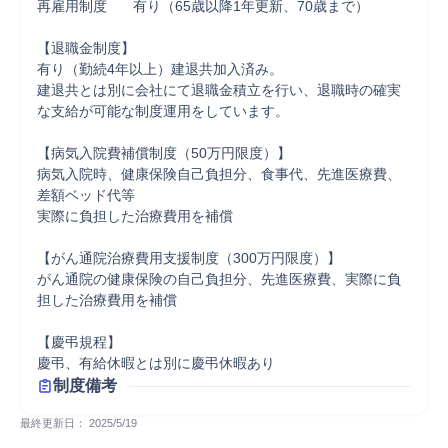
再雇用制度	有り（65歳以降1年更新、70歳まで）

【退職金制度】

有り（勤続4年以上）建退共加入済み。

建退共とは別に会社にて退職金積立を行い、退職時の確実
な支給が可能な制度運用をしています。

【病気入院費補償制度（50万円限度）】

病気入院時、健康保険自己負担分、食事代、先進医療費、
差額ベッド代等

実際に負担した治療費用を補償

【がん通院治療費用支援制度（300万円限度）】

がん通院の健康保険の自己負担分、先進医療費、実際に負
担した治療費用を補償

【慶弔規程】

慶弔、有給休暇とは別に慶弔休暇あり
制度備考
最終更新日： 
2025/5/19