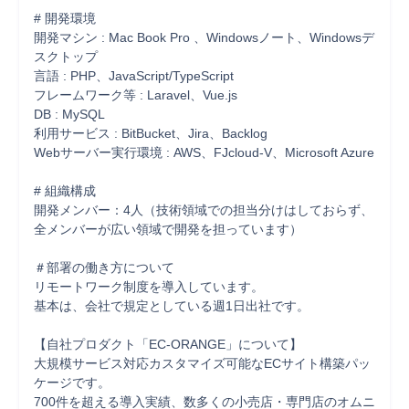
# 開発環境

開発マシン : Mac Book Pro 、Windowsノート、Windowsデ
スクトップ 

言語 : PHP、JavaScript/TypeScript

フレームワーク等 : Laravel、Vue.js

DB : MySQL 

利用サービス : BitBucket、Jira、Backlog  

Webサーバー実行環境 : AWS、FJcloud-V、Microsoft Azure

# 組織構成

開発メンバー：4人（技術領域での担当分けはしておらず、
全メンバーが広い領域で開発を担っています）

＃部署の働き方について

リモートワーク制度を導入しています。  

基本は、会社で規定としている週1日出社です。

【自社プロダクト「EC-ORANGE」について】

大規模サービス対応カスタマイズ可能なECサイト構築パッ
ケージです。  

700件を超える導入実績、数多くの小売店・専門店のオムニ