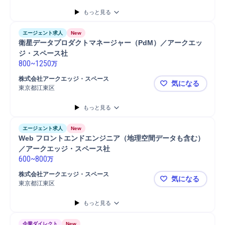
もっと見る
エージェント求人
New
衛星データプロダクトマネージャー（PdM）／アークエッ
ジ・スペース社
800
~
1250
万
株式会社アークエッジ・スペース
気になる
東京都江東区
衛星データ
もっと見る
エージェント求人
New
Web フロントエンドエンジニア（地理空間データも含む）
／アークエッジ・スペース社
600
~
800
万
株式会社アークエッジ・スペース
気になる
東京都江東区
Web フ
もっと見る
企業ダイレクト
New