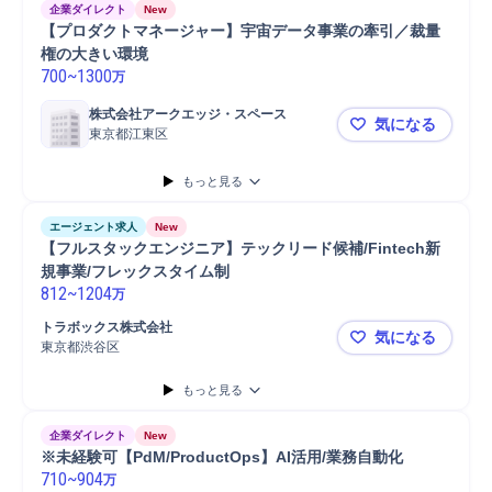
企業ダイレクト
New
【プロダクトマネージャー】宇宙データ事業の牽引／裁量
権の大きい環境
700
~
1300
万
株式会社アークエッジ・スペース
気になる
東京都江東区
【プロダク
もっと見る
エージェント求人
New
【フルスタックエンジニア】テックリード候補/Fintech新
規事業/フレックスタイム制
812
~
1204
万
トラボックス株式会社
気になる
東京都渋谷区
【フルスタッ
もっと見る
企業ダイレクト
New
※未経験可【PdM/ProductOps】AI活用/業務自動化
710
~
904
万