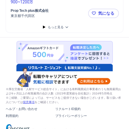
900
~
1200
万
Prop Tech plus株式会社
気になる
東京都千代田区
【新規開発リ
もっと見る
※厚生労働省「人材サービス総合サイト」における有料職業紹介事業者のうち無期雇用お
よび4ヶ月以上の有期雇用の合計人数（2023年度実績を自社集計）2024年5月時点
※ご経験、ご要望によっては、サービスをご提供できない場合がございます。取り扱い求
人については
留意事項
をご確認ください。
ヘルプ・お問い合わせ
リクルートID規約
利用規約
プライバシーポリシー