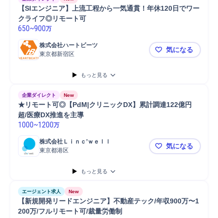
【SIエンジニア】上流工程から一気通貫！年休120日でワー
クライフ◎リモート可
650
~
900
万
株式会社ハートビーツ
気になる
東京都新宿区
【SIエン
もっと見る
企業ダイレクト
New
★リモート可◎【PdM|クリニックDX】累計調達122億円
超/医療DX推進を主導
1000
~
1200
万
株式会社Ｌｉｎｃ’ｗｅｌｌ
気になる
東京都港区
★リモート可
もっと見る
エージェント求人
New
【新規開発リードエンジニア】不動産テック/年収900万〜1
200万/フルリモート可/裁量労働制