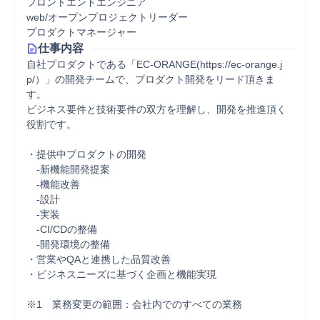
フロントエンドエンジニア
web/オープンプロジェクトリーダー
プロダクトマネージャー
仕事内容
自社プロダクトである「EC-ORANGE(https://ec-orange.j
p/）」の開発チームで、プロダクト開発をリード頂きま
す。  

ビジネス要件と技術要件の双方を理解し、開発を推進頂く
役割です。

・提供中プロダクトの開発  

　-新機能開発提案  

　-機能改善  

　-設計  

　-実装  

　-CI/CDの整備  

　-開発環境の整備  

・営業やQAと連携した品質改善  

・ビジネスニーズに基づく企画と機能実現

※1　業務変更の範囲：会社内でのすべての業務
