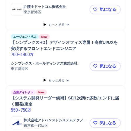
弁護士ドットコム株式会社
気になる
東京都港区
※未経験可【P
もっと見る
エージェント求人
New
【シンプレクスHD】デザインオフィス専属！高度UI/UXを
実現するフロントエンドエンジニア
700
~
1400
万
シンプレクス・ホールディングス株式会社
気になる
東京都港区
【シンプレ
もっと見る
企業ダイレクト
New
【システム開発リーダー候補】SE/1次請け多数/エンドに届
く開発/東京
550
~
750
万
株式会社アドバンスドシステムテクノロ
気になる
ジー
東京都千代田区
【システム開