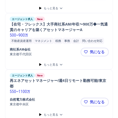
もっと見る
エージェント求人
New
【在宅・フレックス】大手商社系AM/年収〜900万◆一気通
貫のキャリアを築くアセットマネージャーA
500
~
900
万
不動産資産運用
マネジメント
税務
事務
会計
問い合わせ対応
レポーティング
Microsoft Word
Microsoft Excel
ファイナンス
商社系AM会社
気になる
不動産証券化
ビルメンテナンス
プロパティマネジメント
東京都千代田区
【在宅・フ
もっと見る
エージェント求人
New
再エネアセットマネージャー/週4日リモート勤務可能/東京
都
550
~
1100
万
自然電力株式会社
気になる
東京都中央区
再エネアセ
もっと見る