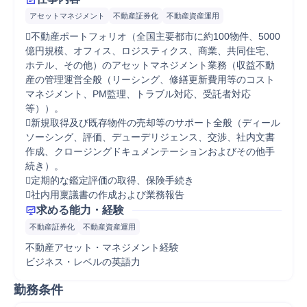
アセットマネジメント
不動産証券化
不動産資産運用
不動産ポートフォリオ（全国主要都市に約100物件、5000
億円規模、オフィス、ロジスティクス、商業、共同住宅、
ホテル、その他）のアセットマネジメント業務（収益不動
産の管理運営全般（リーシング、修繕更新費用等のコスト
マネジメント、PM監理、トラブル対応、受託者対応
等））。

新規取得及び既存物件の売却等のサポート全般（ディール
ソーシング、評価、デューデリジェンス、交渉、社内文書
作成、クロージングドキュメンテーションおよびその他手
続き）。

定期的な鑑定評価の取得、保険手続き

社内用稟議書の作成および業務報告
求める能力・経験
不動産証券化
不動産資産運用
不動産アセット・マネジメント経験

ビジネス・レベルの英語力
勤務条件