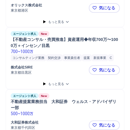
不動産資産運用
購買/調達
金
マーケティング
分析
オリックス株式会社
気になる
プロパティマネジメント
デューデリジェンス
マネジメント
東京都港区
◁経験に応
物件売却/ディスポジション
ローン/融資
エグゼキューション
もっと見る
開発マネジメント
ソーシング
用地
M&Aアドバイザリー
アドバイザリー
用地取得
不動産投資
M&A対応
M&A関連業務
エージェント求人
New
会計
アセットマネジメント
営業
物件開発
法人営業
【不動産コンサル・売買推進】資産運用◆年収700万〜100
ファイナンス
0万＋インセン／目黒
700
~
1000
万
コンサルティング業務
契約交渉
事業責任者
提案
新規事業
C
戦略立案
戦略提案
不動産売買
ヒアリング
ニーズヒアリング
株式会社SIRE
気になる
事業推進
オペレーション構築
東京都目黒区
【不動産コン
もっと見る
エージェント求人
New
不動産提案業務担当　大和証券　ウェルス・アドバイザリ
ー部
500
~
1000
万
大和証券株式会社
気になる
東京都千代田区
不動産提案