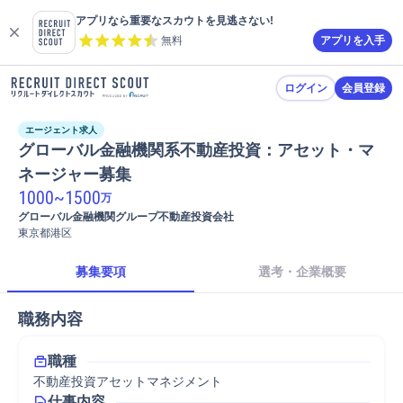
アプリなら重要なスカウトを見逃さない!
無料
アプリを入手
ログイン
会員登録
エージェント求人
グローバル金融機関系不動産投資：アセット・マ
ネージャー募集
1000
~
1500
万
グローバル金融機関グループ不動産投資会社
東京都港区
募集要項
選考・企業概要
職務内容
職種
不動産投資アセットマネジメント
仕事内容