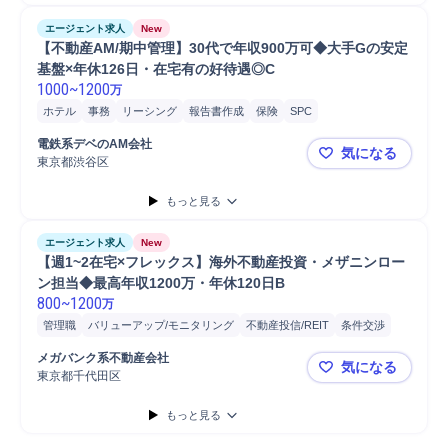
エージェント求人
New
【不動産AM/期中管理】30代で年収900万可◆大手Gの安定
基盤×年休126日・在宅有の好待遇◎C
1000
~
1200
万
ホテル
事務
リーシング
報告書作成
保険
SPC
物流/生産管理職担当
SCM/生産管理/購買/物流
マネジメント
電鉄系デベのAM会社
気になる
物件買付/アクイジション
不動産投信/REIT
不動産資産運用
東京都渋谷区
【不動産AM
不動産鑑定
不動産投資
会計
管理会計
不動産証券化
もっと見る
エージェント求人
New
【週1~2在宅×フレックス】海外不動産投資・メザニンロー
ン担当◆最高年収1200万・年休120日B
800
~
1200
万
管理職
バリューアップ/モニタリング
不動産投信/REIT
条件交渉
担当者
モニタリング
レポーティング
分析
ソーシング
メガバンク系不動産会社
気になる
Microsoft Word
Microsoft Power...
Microsoft Excel
東京都千代田区
【週1~2在
携帯電話/PC/PC周辺機器
PC/Web
税務
PC
会計
不動産証券化
もっと見る