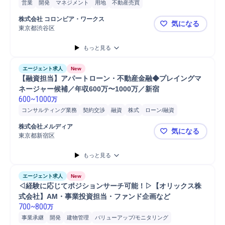
営業
開発
マネジメント
用地
不動産売買
株式会社 コロンビア・ワークス
気になる
東京都渋谷区
【 不動産売
もっと見る
エージェント求人
New
【融資担当】アパートローン・不動産金融◆プレイングマ
ネージャー候補／年収600万〜1000万／新宿
600
~
1000
万
コンサルティング業務
契約交渉
融資
株式
ローン/融資
マネジメント
提案
不動産営業
審査
戦略立案
デザイン
株式会社メルディア
気になる
戦略提案
審査/回収
進捗管理
アパート
マンション
営業
東京都新宿区
【融資担当
案件進捗管理
販売
コンサルタント
チームリーダー
住宅ローン
もっと見る
エージェント求人
New
◁経験に応じてポジションサーチ可能！▷【オリックス株
式会社】AM・事業投資担当・ファンド企画など
700
~
800
万
事業承継
開発
建物管理
バリューアップ/モニタリング