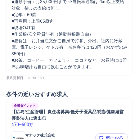
■通勤手当：月35,000円まで ※自転車通勤は2km以上支給
対象、徒歩の支給は無し

■定年：60歳

■再雇用：上限65歳迄

■現場OJT有

■作業服/安全靴貸与有（通勤時服装自由）

■昼食は、お弁当注文かご自身で持参、外出。社内に冷蔵
庫、電子レンジ、ケトル有　※お弁当は420円（おかずのみ
350円）

■お茶、コーヒー、カフェラテ、ココアなど　お昼時には即
席お味噌汁も自由に飲むことができます。
最終更新日： 
2025/11/27
条件の近いおすすめ求人
企業ダイレクト
【広島/生産管理】責任者募集/低分子医薬品製造/健康経営
優良法人に選出◎
470
~
600
万
マナック株式会社
気になる