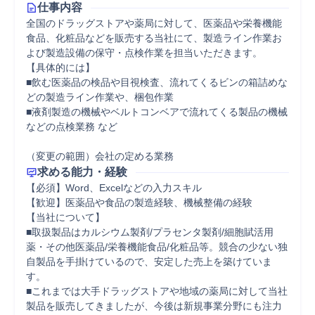
仕事内容
全国のドラッグストアや薬局に対して、医薬品や栄養機能
食品、化粧品などを販売する当社にて、製造ライン作業お
よび製造設備の保守・点検作業を担当いただきます。

【具体的には】

■飲む医薬品の検品や目視検査、流れてくるビンの箱詰めな
どの製造ライン作業や、梱包作業

■液剤製造の機械やベルトコンベアで流れてくる製品の機械
などの点検業務 など

（変更の範囲）会社の定める業務
求める能力・経験
【必須】Word、Excelなどの入力スキル

【歓迎】医薬品や食品の製造経験、機械整備の経験

【当社について】

■取扱製品はカルシウム製剤/プラセンタ製剤/細胞賦活用
薬・その他医薬品/栄養機能食品/化粧品等。競合の少ない独
自製品を手掛けているので、安定した売上を築けていま
す。

■これまでは大手ドラッグストアや地域の薬局に対して当社
製品を販売してきましたが、今後は新規事業分野にも注力