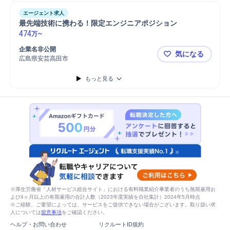
エージェント求人
最先端技術に携わる！限定エンジニアポジション
474
~
万
企業名非公開
気になる
広島県安芸高田市
最先端技術
もっと見る
※厚生労働省「人材サービス総合サイト」における有料職業紹介事業者のうち無期雇用お
よび4ヶ月以上の有期雇用の合計人数（2023年度実績を自社集計）2024年5月時点
※ご経験、ご要望によっては、サービスをご提供できない場合がございます。取り扱い求
人については
留意事項
をご確認ください。
ヘルプ・お問い合わせ
リクルートID規約