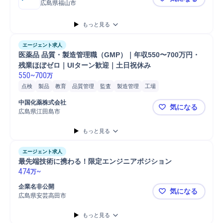
広島県福山市
【広島/生
もっと見る
エージェント求人
医薬品 品質・製造管理職（GMP）｜年収550〜700万円・
残業ほぼゼロ｜UIターン歓迎｜土日祝休み
550
~
700
万
点検
製品
教育
品質管理
監査
製造管理
工場
最終製品試験/出荷判定
GMP
内部監査
QC/Quality Cont...
中国化薬株式会社
気になる
QA/Quality Assu...
広島県江田島市
医薬品 品質
もっと見る
エージェント求人
最先端技術に携わる！限定エンジニアポジション
474
~
万
企業名非公開
気になる
広島県安芸高田市
最先端技術
もっと見る