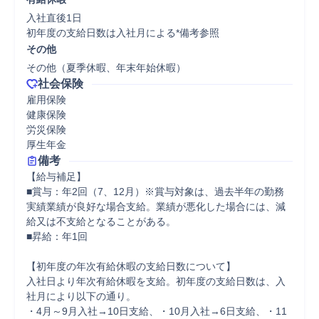
入社直後1日

初年度の支給日数は入社月による*備考参照
その他
その他（夏季休暇、年末年始休暇）
社会保険
雇用保険

健康保険

労災保険

厚生年金
備考
【給与補足】

■賞与：年2回（7、12月）※賞与対象は、過去半年の勤務
実績業績が良好な場合支給。業績が悪化した場合には、減
給又は不支給となることがある。

■昇給：年1回

【初年度の年次有給休暇の支給日数について】

入社日より年次有給休暇を支給。初年度の支給日数は、入
社月により以下の通り。

・4月～9月入社→10日支給、・10月入社→6日支給、・11