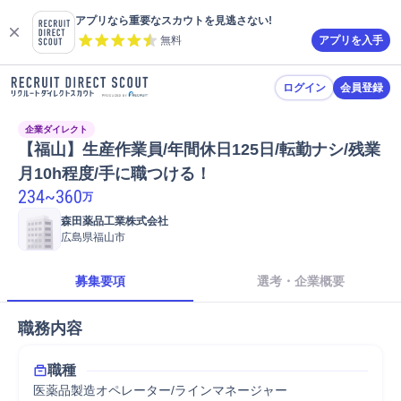
アプリなら重要なスカウトを見逃さない!
無料
アプリを入手
ログイン
会員登録
企業ダイレクト
【福山】生産作業員/年間休日125日/転勤ナシ/残業
月10h程度/手に職つける！
234
~
360
万
森田薬品工業株式会社
広島県福山市
募集要項
選考・企業概要
職務内容
職種
医薬品製造オペレーター/ラインマネージャー