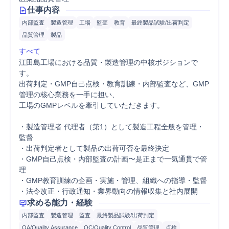
仕事内容
内部監査
製造管理
工場
監査
教育
最終製品試験/出荷判定
品質管理
製品
すべて
江田島工場における品質・製造管理の中核ポジションで
す。

出荷判定・GMP自己点検・教育訓練・内部監査など、GMP
管理の核心業務を一手に担い、

工場のGMPレベルを牽引していただきます。

・製造管理者 代理者（第1）として製造工程全般を管理・
監督

・出荷判定者として製品の出荷可否を最終決定

・GMP自己点検・内部監査の計画〜是正まで一気通貫で管
理

・GMP教育訓練の企画・実施・管理、組織への指導・監督

・法令改正・行政通知・業界動向の情報収集と社内展開
求める能力・経験
内部監査
製造管理
監査
最終製品試験/出荷判定
QA/Quality Assurance
QC/Quality Control
品質管理
点検