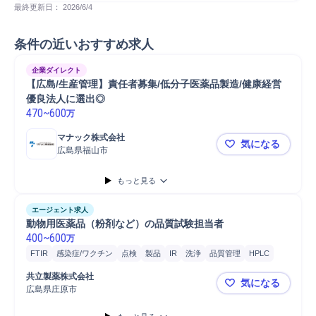
最終更新日： 
2026/6/4
条件の近いおすすめ求人
企業ダイレクト
【広島/生産管理】責任者募集/低分子医薬品製造/健康経営
優良法人に選出◎
470
~
600
万
マナック株式会社
気になる
広島県福山市
【広島/生
もっと見る
エージェント求人
動物用医薬品（粉剤など）の品質試験担当者
400
~
600
万
FTIR
感染症/ワクチン
点検
製品
IR
洗浄
品質管理
HPLC
書類作成
分光光度計
動物薬
医薬品分析
PC/Web
PC
共立製薬株式会社
気になる
広島県庄原市
動物用医薬