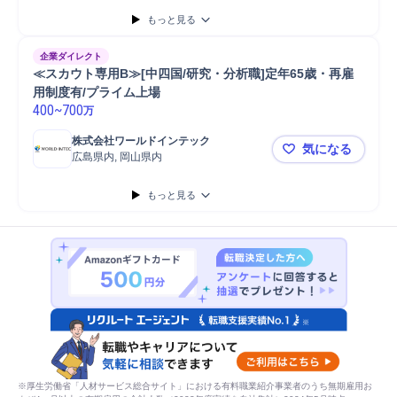
もっと見る
企業ダイレクト
≪スカウト専用B≫[中四国/研究・分析職]定年65歳・再雇
用制度有/プライム上場
400
~
700
万
株式会社ワールドインテック
気になる
広島県内, 岡山県内
≪スカウト専
もっと見る
※厚生労働省「人材サービス総合サイト」における有料職業紹介事業者のうち無期雇用お