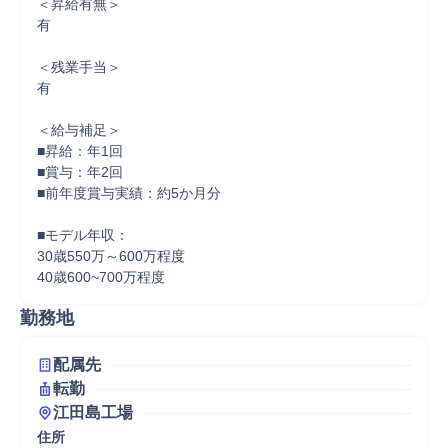
＜昇給有無＞

有

＜残業手当＞

有

＜給与補足＞

■昇給：年1回

■賞与：年2回

■前年度賞与実績：約5か月分

■モデル年収：

30歳550万～600万程度

40歳600~700万程度
勤務地
配属先
転勤
江田島工場
住所