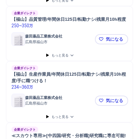
もっと見る
企業ダイレクト
【福山】品質管理/年間休日125日/転勤ナシ/残業月10h程度
250
~
350
万
森田薬品工業株式会社
気になる
広島県福山市
【福山】品質
もっと見る
企業ダイレクト
【福山】生産作業員/年間休日125日/転勤ナシ/残業月10h程
度/手に職つける！
234
~
360
万
森田薬品工業株式会社
気になる
広島県福山市
【福山】生産
もっと見る
企業ダイレクト
≪スカウト専用≫[中四国/研究・分析職]研究職に専念可能!