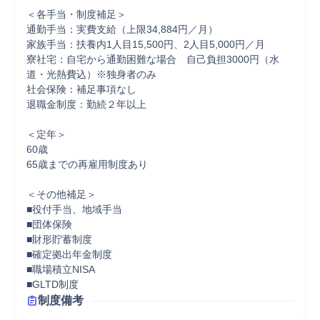
＜各手当・制度補足＞

通勤手当：実費支給（上限34,884円／月）

家族手当：扶養内1人目15,500円、2人目5,000円／月

寮社宅：自宅から通勤困難な場合　自己負担3000円（水
道・光熱費込）※独身者のみ

社会保険：補足事項なし

退職金制度：勤続２年以上

＜定年＞

60歳

65歳までの再雇用制度あり

＜その他補足＞

■役付手当、地域手当

■団体保険

■財形貯蓄制度

■確定拠出年金制度

■職場積立NISA

■GLTD制度
制度備考