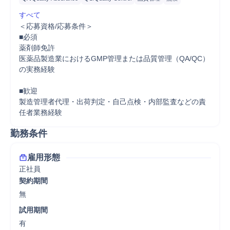
すべて
＜応募資格/応募条件＞

■必須

薬剤師免許

医薬品製造業におけるGMP管理または品質管理（QA/QC）
の実務経験

■歓迎

製造管理者代理・出荷判定・自己点検・内部監査などの責
勤務条件
雇用形態
正社員
契約期間
無
試用期間
有
