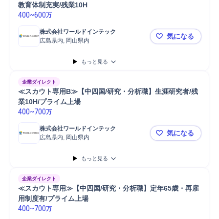
教育体制充実/残業10H
400
~
600
万
株式会社ワールドインテック
気になる
広島県内, 岡山県内
≪スカウト専
もっと見る
企業ダイレクト
≪スカウト専用B≫【中四国/研究・分析職】生涯研究者/残
業10H/プライム上場
400
~
700
万
株式会社ワールドインテック
気になる
広島県内, 岡山県内
≪スカウト専
もっと見る
企業ダイレクト
≪スカウト専用≫【中四国/研究・分析職】定年65歳・再雇
用制度有/プライム上場
400
~
700
万