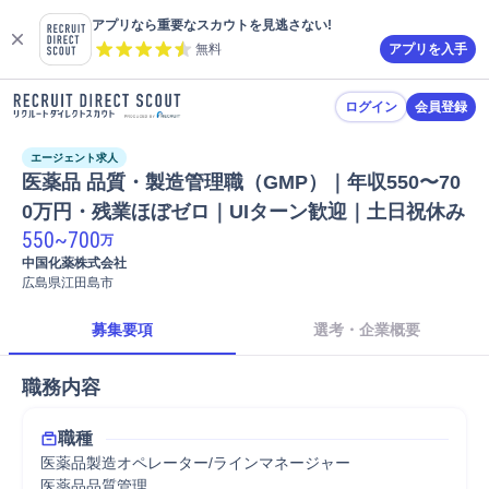
アプリなら重要なスカウトを見逃さない!
無料
アプリを入手
ログイン
会員登録
エージェント求人
医薬品 品質・製造管理職（GMP）｜年収550〜70
0万円・残業ほぼゼロ｜UIターン歓迎｜土日祝休み
550
~
700
万
中国化薬株式会社
広島県江田島市
募集要項
選考・企業概要
職務内容
職種
医薬品製造オペレーター/ラインマネージャー
医薬品品質管理