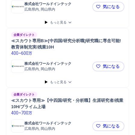
株式会社ワールドインテック
気になる
広島県内, 岡山県内
≪スカウト
もっと見る
企業ダイレクト
≪スカウト専用B≫[中四国/研究分析職]研究職に専念可能!
教育体制充実/残業10H
400
~
600
万
株式会社ワールドインテック
気になる
広島県内, 岡山県内
≪スカウト専
もっと見る
企業ダイレクト
≪スカウト専用≫【中四国/研究・分析職】生涯研究者/残業
10H/プライム上場
400
~
700
万
株式会社ワールドインテック
気になる
広島県内, 岡山県内
≪スカウト専