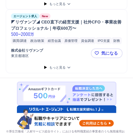
もっと見る
エージェント求人
New
◤リヴァンプ◢ CEO直下の経営支援｜社外CFO・事業改善
プロフェッショナル｜年収600万〜
500
~
2000
万
購買/調達
政治/政策
経営会議
原価管理
資金調達
IPO支援
財務
IPO
管理会計
レポーティング
営業
事業計画
会計
予算策定
株式会社リヴァンプ
気になる
ファイナンス
体制構築
開発
企業価値向上
分析
資金調達支援
東京都港区
◤リヴァンプ
コンサルティング業務
経理
監査
もっと見る
※厚生労働省「人材サービス総合サイト」における有料職業紹介事業者のうち無期雇用お