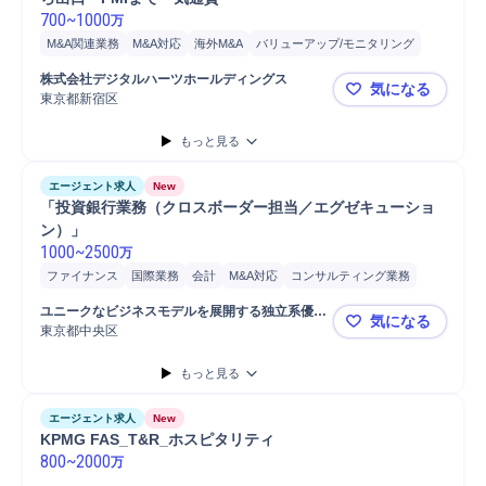
700
~
1000
万
M&A関連業務
M&A対応
海外M&A
バリューアップ/モニタリング
プロジェクト
事務
デューデリジェンス
モニタリング
会計
株式会社デジタルハーツホールディングス
気になる
ネットワーク
プロジェクト推進
税務
財務
事業計画
東京都新宿区
【事業開発】
アライアンス
管理会計
開発
分析
コンサルティング業務
もっと見る
M&Aコンサルティング
監査
Microsoft Word
Microsoft Excel
Microsoft Power...
エージェント求人
New
「投資銀行業務（クロスボーダー担当／エグゼキューショ
ン）」
1000
~
2500
万
ファイナンス
国際業務
会計
M&A対応
コンサルティング業務
分析
海外M&A
アドバイザリー
M&Aアドバイザリー
ユニークなビジネスモデルを展開する独立系優良
気になる
M&Aコンサルティング
金融商品取引法
海外営業
顧客対応
財務
中堅証券会社
東京都中央区
「投資銀行
もっと見る
エージェント求人
New
KPMG FAS_T&R_ホスピタリティ
800
~
2000
万