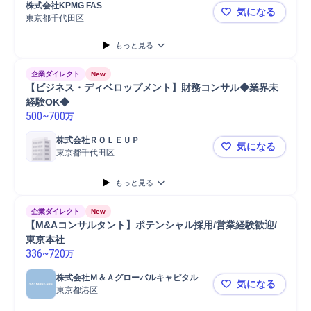
株式会社KPMG FAS
気になる
東京都千代田区
KPMG FA
もっと見る
企業ダイレクト
New
【ビジネス・ディベロップメント】財務コンサル◆業界未
経験OK◆
500
~
700
万
株式会社ＲＯＬＥＵＰ
気になる
東京都千代田区
【ビジネス
もっと見る
企業ダイレクト
New
【M&Aコンサルタント】ポテンシャル採用/営業経験歓迎/
東京本社
336
~
720
万
株式会社Ｍ＆Ａグローバルキャピタル
気になる
東京都港区
【M&Aコ