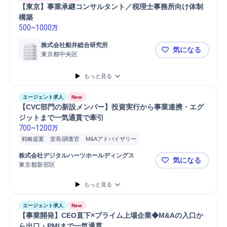
【東京】事業承継コンサルタント／税理士事務所向け体制
構築
500
~
1000
万
株式会社船井総合研究所
気になる
東京都中央区
【東京】事
もっと見る
エージェント求人
New
【CVC部門の新設メンバー】投資実行から事業連携・エグ
ジットまで一気通貫で牽引
700
~
1200
万
戦略提案
室長/調査官
M&Aアドバイザリー
バリューアップ/モニタリング
M&A支援
M&A対応
新規事業
株式会社デジタルハーツホールディングス
気になる
モニタリング
IPO
契約交渉
デューデリジェンス
資料作成
CVC
東京都新宿区
【CVC部
開発
投資実行
クロージング
戦略立案
ソーシング
もっと見る
コンサルティング業務
財務
会計
VC++
監査
分析
Microsoft Word
Microsoft Excel
Microsoft Power...
エージェント求人
New
【事業開発】CEO直下×プライム上場企業◆M&Aの入口か
ら出口・PMIまで一気通貫