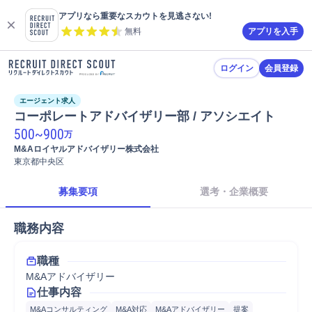
アプリなら重要なスカウトを見逃さない!
無料
アプリを入手
ログイン
会員登録
エージェント求人
コーポレートアドバイザリー部 / アソシエイト
500
~
900
万
M&Aロイヤルアドバイザリー株式会社
東京都中央区
募集要項
選考・企業概要
職務内容
職種
M&Aアドバイザリー
仕事内容
M&Aコンサルティング
M&A対応
M&Aアドバイザリー
提案