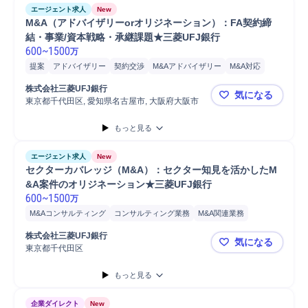
エージェント求人
New
M&A（アドバイザリーorオリジネーション）：FA契約締
結・事業/資本戦略・承継課題★三菱UFJ銀行
600
~
1500
万
提案
アドバイザリー
契約交渉
M&Aアドバイザリー
M&A対応
戦略提案
契約締結
海外M&A
株式会社三菱UFJ銀行
気になる
東京都千代田区, 愛知県名古屋市, 大阪府大阪市
M&A（アド
もっと見る
エージェント求人
New
セクターカバレッジ（M&A）：セクター知見を活かしたM
&A案件のオリジネーション★三菱UFJ銀行
600
~
1500
万
M&Aコンサルティング
コンサルティング業務
M&A関連業務
M&A案件担当
M&A支援
国内M&A対応
M&A対応
株式会社三菱UFJ銀行
気になる
M&Aアドバイザリー
東京都千代田区
セクターカ
もっと見る
企業ダイレクト
New