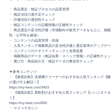
・ 商品選定・検証プロセスの品質管理

・ 検証項目の過不足チェック

・ 評価項目の適切性チェック

・ 検証コンテンツの記載情報の正確性チェック

・ 商品選定の妥当性評価（市場動向や販売データをもとに、掲
性・公平性を確保）

・ コンテンツの品質管理・担保

・ 人気ランキング掲載商品の妥当性評価と選定基準のアップデート
・ コンテンツのクオリティチェックと改善提案

・ 掲載商品のデータ（検証結果・スペック情報）の正確性チェック
・ 選び方・商品紹介文・検証データの整合性チェック

▼参考コンテンツ

・ 【徹底比較】洗濯槽クリーナーのおすすめ人気ランキング【
の選び方も解説！】

https://my-best.com/3403

・ 【徹底比較】柔軟剤のおすすめ人気ランキング【いいニオイ
く】

https://my-best.com/850

・ マイべマガジン
