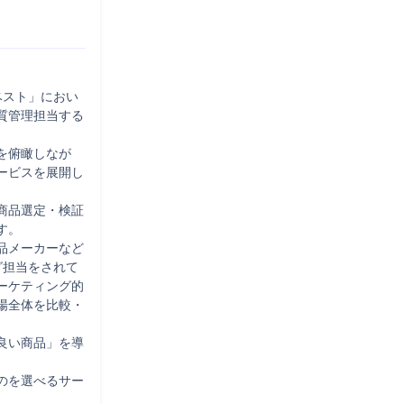
ベスト」におい
質管理担当する
を俯瞰しなが
ービスを展開し
商品選定・検証
。

品メーカーなど
グ担当をされて
ーケティング的
場全体を比較・
良い商品」を導
のを選べるサー