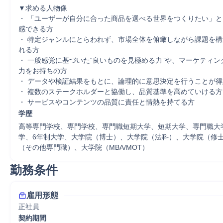
▼求める人物像

・ 「ユーザーが自分に合った商品を選べる世界をつくりたい」
感できる方

・ 特定ジャンルにとらわれず、市場全体を俯瞰しながら課題を
れる方

・ 一般感覚に基づいた“良いものを見極める力”や、マーケティ
力をお持ちの方

・ データや検証結果をもとに、論理的に意思決定を行うことが得
・ 複数のステークホルダーと協働し、品質基準を高めていける方

・ サービスやコンテンツの品質に責任と情熱を持てる方
学歴
高等専門学校、専門学校、専門職短期大学、短期大学、専門職大
学、6年制大学、大学院（博士）、大学院（法科）、大学院（修
（その他専門職）、大学院（MBA/MOT）
勤務条件
雇用形態
正社員
契約期間