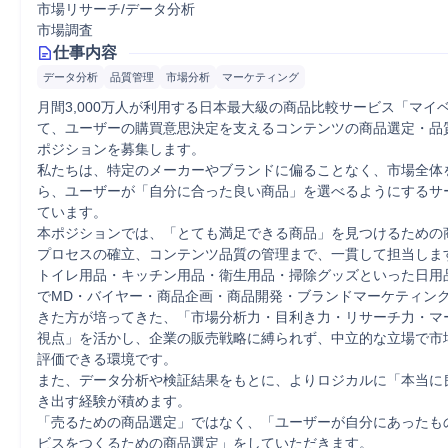
市場リサーチ/データ分析
市場調査
仕事内容
データ分析
品質管理
市場分析
マーケティング
月間3,000万人が利用する日本最大級の商品比較サービス「マイ
て、ユーザーの購買意思決定を支えるコンテンツの商品選定・品
ポジションを募集します。

私たちは、特定のメーカーやブランドに偏ることなく、市場全体
ら、ユーザーが「自分に合った良い商品」を選べるようにするサ
ています。

本ポジションでは、「とても満足できる商品」を見つけるための
プロセスの確立、コンテンツ品質の管理まで、一貫して担当します
トイレ用品・キッチン用品・衛生用品・掃除グッズといった日用
でMD・バイヤー・商品企画・商品開発・ブランドマーケティン
きた方が培ってきた、「市場分析力・目利き力・リサーチ力・マ
視点」を活かし、企業の販売戦略に縛られず、中立的な立場で市
評価できる環境です。

また、データ分析や検証結果をもとに、よりロジカルに「本当に
き出す経験が積めます。

「売るための商品選定」ではなく、「ユーザーが自分にあったも
ビスをつくるための商品選定」をしていただきます。
