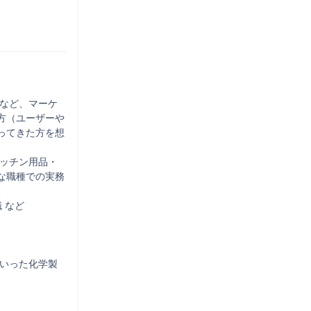
析など、マーケ
方（ユーザーや
ってきた方を想
キッチン用品・
な職種での実務
など

といった化学製