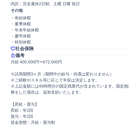
内訳：完全週休2日制、土曜 日曜 祝日
その他
・有給休暇

・夏季休暇

・年末年始休暇

・慶弔休暇

・特別休暇
社会保険
備考
月給	400,000円〜672,000円

※試用期間3ヶ月（期間中の給与・待遇は変わりません）

※ご経験やスキル等に応じて年収は決定します。

※上記金額には45時間分の固定残業代が含まれています。固定残
務をした場合は、追加支給いたします。

【昇給・賞与】

昇給：年2回

賞与：年2回

賃金形態：月給・賞与制
