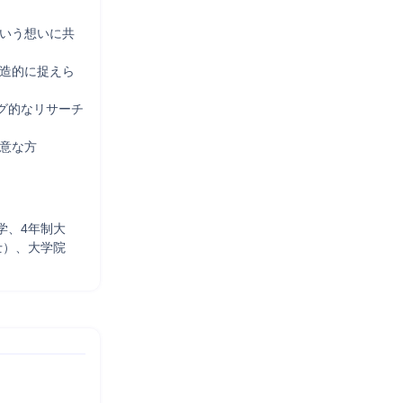
という想いに共
構造的に捉えら
ング的なリサーチ
意な方

学、4年制大
士）、大学院