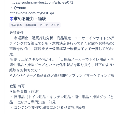
https://tsushin.my-best.com/articles/071

・ QAnote

https://note.com/mybest_qa
求める能力・経験
品質管理
市場調査
マーケティング
必須要件	

・ 市場調査・購買行動分析・商品選定・ユーザーインサイト分
ティング的な視点で分析・意思決定を行ってきた経験をお持ちの
市場を起点に、課題発見〜仮説構築〜改善提案まで一貫して関わ
定）

※ 例：上記スキルを活かし、「日用品メーカーでトイレ用品・
衛生用品・掃除グッズといった化学製品を取り扱う」以下のよう
経験をお持ちの方：

MD／バイヤー／商品企画／商品開発／ブランドマーケティング職 
歓迎/尚可	

▼応募資格（歓迎）

・ 日用品（トイレ用品・キッチン用品・衛生用品・掃除グッズ
品）における専門知識・知見

・ コンテンツ制作や編集における品質管理経験
