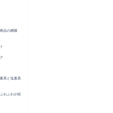
載商品の網羅




酸素系と塩素系
＆ふわふわが続