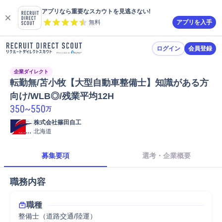
アプリなら重要なスカウトを見逃さない!
無料
アプリを入手
ログイン
会員登録
企業ダイレクト
転勤無/苫小牧【大型自動車整備士】知識がある方
向け/WLB◎/残業平均12H
350
~
550
万
株式会社篠田自工
北海道
募集要項
選考・企業概要
職務内容
職種
整備士（道路交通/陸運）