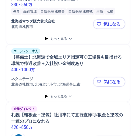
330
~
560
万
教育
品質管理
自動車/輸送機器
自動車/輸送機械
車検
点検
自動車
北海道マツダ販売株式会社
気になる
北海道札幌市
自動車整備
もっと見る
エージェント求人
【整備士】北海道で全域エリア指定可◇工場長も目指せる
環境で待遇改善＋入社祝い金制度あり
400
~
1000
万
ネクステージ
気になる
北海道札幌市, 北海道北斗市, 北海道帯広市
【整備士】
もっと見る
企業ダイレクト
札幌【軽板金・塗装】社用車にて直行直帰可/板金と塗装の
一連のプロになれる
420
~
650
万