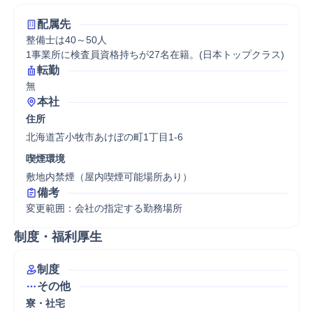
配属先
整備士は40～50人

1事業所に検査員資格持ちが27名在籍。(日本トップクラス)
転勤
無
本社
住所
北海道苫小牧市あけぼの町1丁目1-6
喫煙環境
敷地内禁煙（屋内喫煙可能場所あり）
備考
変更範囲：会社の指定する勤務場所
制度・福利厚生
制度
その他
寮・社宅