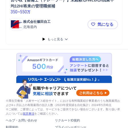
苫小牧【整備士（トレーラー）】未経験◎/WLB◎/残業平
均12H/将来の管理職候補
350
~
550
万
株式会社篠田自工
気になる
北海道内
苫小牧【整備
もっと見る
※厚生労働省「人材サービス総合サイト」における有料職業紹介事業者のうち無期雇用お
よび4ヶ月以上の有期雇用の合計人数（2023年度実績を自社集計）2024年5月時点
※ご経験、ご要望によっては、サービスをご提供できない場合がございます。取り扱い求
人については
留意事項
をご確認ください。
ヘルプ・お問い合わせ
リクルートID規約
利用規約
プライバシーポリシー