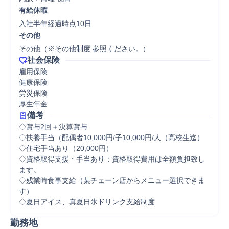
有給休暇
入社半年経過時点10日
その他
その他（※その他制度 参照ください。）
社会保険
雇用保険

健康保険

労災保険

厚生年金
備考
◇賞与2回＋決算賞与

◇扶養手当（配偶者10,000円/子10,000円/人（高校生迄）

◇住宅手当あり（20,000円）

◇資格取得支援・手当あり：資格取得費用は全額負担致し
ます。

◇残業時食事支給（某チェーン店からメニュー選択できま
す）

◇夏日アイス、真夏日氷ドリンク支給制度
勤務地