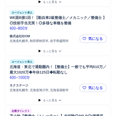
もっと見る
エージェント求人
WE面B接1回！【動自車2級整備士／メカニック／整備士 】
◎技術手当充実！◎多様な車種を整備
400
~
800
万
株式会社IDOM
気になる
北海道札幌市, 秋田県秋田市, 岩手県盛岡市
WE面B接
もっと見る
エージェント求人
北海道・東北で通勤圏内！【整備士】一般でも平均510万／
最大1020万◆年休125日◆転勤なし
400
~
1000
万
ネクステージ
気になる
北海道札幌市, 北海道旭川市, 北海道函館市
北海道・東北
もっと見る
企業ダイレクト