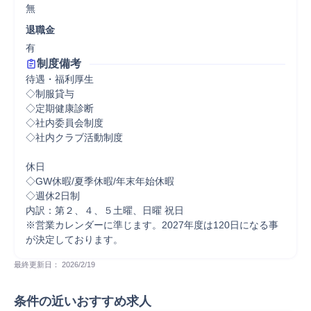
無
退職金
有
制度備考
待遇・福利厚生

◇制服貸与

◇定期健康診断

◇社内委員会制度

◇社内クラブ活動制度

休日

◇GW休暇/夏季休暇/年末年始休暇

◇週休2日制　

内訳：第２、４、５土曜、日曜 祝日

※営業カレンダーに準じます。2027年度は120日になる事
が決定しております。
最終更新日： 
2026/2/19
条件の近いおすすめ求人