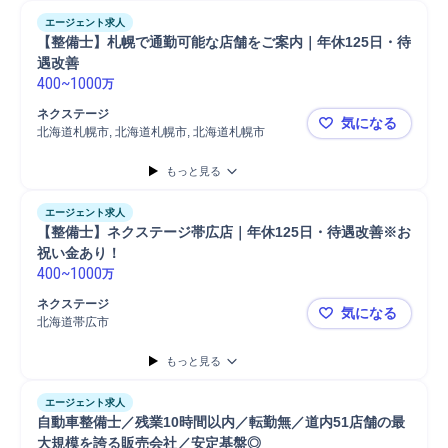
エージェント求人
【整備士】札幌で通勤可能な店舗をご案内｜年休125日・待
遇改善
400
~
1000
万
ネクステージ
気になる
北海道札幌市, 北海道札幌市, 北海道札幌市
【整備士】
もっと見る
エージェント求人
【整備士】ネクステージ帯広店｜年休125日・待遇改善※お
祝い金あり！
400
~
1000
万
ネクステージ
気になる
北海道帯広市
【整備士】
もっと見る
エージェント求人
自動車整備士／残業10時間以内／転勤無／道内51店舗の最
大規模を誇る販売会社／安定基盤◎