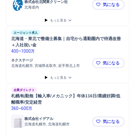
株式会社北関東クリーン社
気になる
北海道内
札幌【軽板
もっと見る
エージェント求人
北海道・東北で整備士募集｜自宅から通勤圏内で待遇改善
＋入社祝い金
400
~
1000
万
ネクステージ
気になる
北海道札幌市, 宮城県名取市, 岩手県北上市
北海道・東
もっと見る
企業ダイレクト
札幌/転勤無【輸入車/メカニック】年休116日/業績好調/低
離職率/安定経営
360
~
600
万
株式会社イデアル
気になる
北海道札幌市, 北海道札幌市
札幌/転勤無