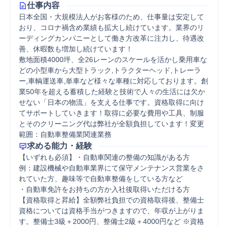
仕事内容
日本全国・大規模法人がお客様のため、仕事量は安定して
おり、コロナ禍含め業績も拡大し続けています。業界のリ
ーディングカンパニーとして働き方改革に注力し、待遇改
善、休暇数も増加し続けています！

敷地面積4000坪、全26レーンのスケールを活かし乗用車な
どの小型車から大型トラック,トラクターヘッド,トレーラ
ー,車輌運送車,単車など様々な車種に対応しております。創
業50年を超える蓄積した経験と技術で人々の生活には欠か
せない「日本の物流」を支える仕事です。資格取得に向け
てサポートしていきます！取得に必要な費用や工具、制服
とそのクリーニング代は弊社が全額負担しています！変更
範囲：自動車整備業関連業務
求める能力・経験
【いずれも必須】・自動車関連の整備の知識がある方

例：建設機械や自動車業界にて保守メンテナンス営業をさ
れていた方、趣味等で自動車整備をしている方など

・自動車免許をお持ちの方か入社後取得いただける方

【資格取得と昇給】全額弊社負担での資格取得後、整備士
資格については資格手当がつきますので、年収が上がりま
す。整備士3級＋2000円、整備士2級＋4000円など ※資格