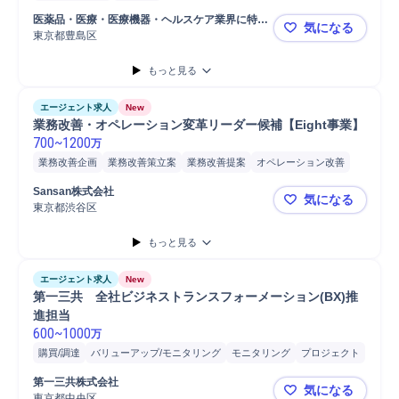
医薬品・医療・医療機器・ヘルスケア業界に特化
気になる
し複合型サービスの提供をする企業
東京都豊島区
流通管理業
もっと見る
エージェント求人
New
業務改善・オペレーション変革リーダー候補【Eight事業】
700
~
1200
万
業務改善企画
業務改善策立案
業務改善提案
オペレーション改善
オペレーション統合
オペレーション構築
業務オペレーション設計
Sansan株式会社
気になる
プロセス設計
改善プロセス構築
業務プロセス構築
東京都渋谷区
業務改善・オ
もっと見る
エージェント求人
New
第一三共　全社ビジネストランスフォーメーション(BX)推
進担当
600
~
1000
万
購買/調達
バリューアップ/モニタリング
モニタリング
プロジェクト
マネジメント
財務
プロジェクトマネジメント
戦略立案
第一三共株式会社
気になる
東京都中央区