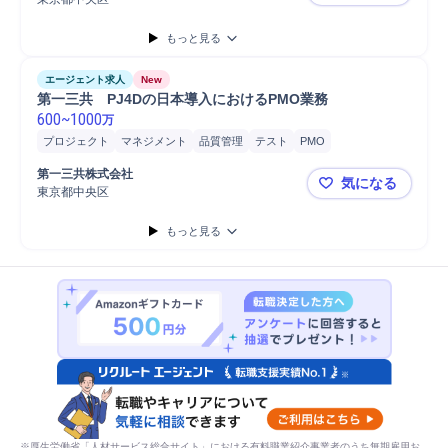
第一三共 
もっと見る
エージェント求人
New
第一三共　PJ4Dの日本導入におけるPMO業務
600
~
1000
万
プロジェクト
マネジメント
品質管理
テスト
PMO
第一三共株式会社
気になる
東京都中央区
第一三共 P
もっと見る
※厚生労働省「人材サービス総合サイト」における有料職業紹介事業者のうち無期雇用お