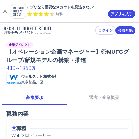
アプリなら重要なスカウトを見逃さない!
無料
アプリを入手
ログイン
会員登録
企業ダイレクト
【オペレーション企画マネージャー】◎MUFGグ
ループ/新規モデルの構築・推進
900
~
1350
万
ウェルスナビ株式会社
東京都品川区
募集要項
選考・企業概要
職務内容
職種
Webプロデューサー