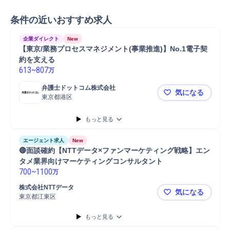
条件の近いおすすめ求人
企業ダイレクト
New
【東京/業務プロセスマネジメント(事業推進)】No.1電子契
約を支える
613
~
807
万
弁護士ドットコム株式会社
気になる
東京都港区
【東京/業務
もっと見る
エージェント求人
New
🔴面談確約【NTTデータ×ファンマーケティング戦略】エン
タメ業界向けマーケティングコンサルタント
700
~
1100
万
株式会社NTTデータ
気になる
東京都江東区
🔴面談確
もっと見る