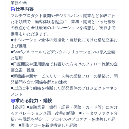
業務企画
仕事内容
マルチプロダクト展開やデジタルバンク開業など多岐にわ
たる領域で、顧客体験を起点に、業務・開発といった複数
の視点から全社最適のオペレーションを構想し、実行まで
推進をいただきます。

■オペレーション全体の最適化・自動化に向けた構想立案お
よび推進

■SaaS／AIツールなどデジタルソリューションの導入企画
と運用

■口座開設や運用開始でお困りの方向けのフォロー施策の企
画立案・推進

■新機能や新サービスリリース時の業務フローの構築と、開
発部門を含む関係各所との連携

■上記に伴う組織を横断した開発案件のプロジェクトマネジ
メント
求める能力・経験
【必須】■金融業界（銀行・証券・保険・カード等）におけ
るオペレーション企画・改善の経験　■データやファクト分
析から課題を特定し、プロセスやプロダクトを改善した経
験　■業務フローを新規構築した経験
