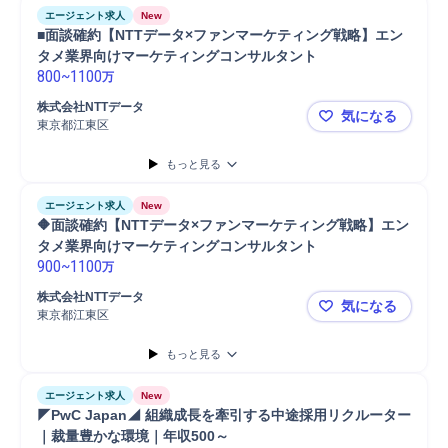
エージェント求人
New
■面談確約【NTTデータ×ファンマーケティング戦略】エン
タメ業界向けマーケティングコンサルタント
800
~
1100
万
株式会社NTTデータ
気になる
東京都江東区
■面談確約
もっと見る
エージェント求人
New
🔶面談確約【NTTデータ×ファンマーケティング戦略】エン
タメ業界向けマーケティングコンサルタント
900
~
1100
万
株式会社NTTデータ
気になる
東京都江東区
🔶面談確
もっと見る
エージェント求人
New
◤PwC Japan◢ 組織成長を牽引する中途採用リクルーター
｜裁量豊かな環境｜年収500～