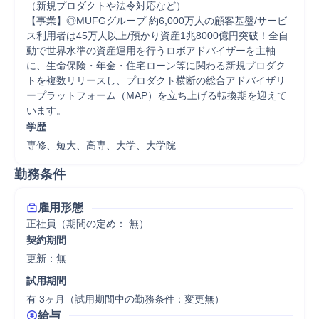
（新規プロダクトや法令対応など）

【事業】◎MUFGグループ 約6,000万人の顧客基盤/サービ
ス利用者は45万人以上/預かり資産1兆8000億円突破！全自
動で世界水準の資産運用を行うロボアドバイザーを主軸
に、生命保険・年金・住宅ローン等に関わる新規プロダク
トを複数リリースし、プロダクト横断の総合アドバイザリ
ープラットフォーム（MAP）を立ち上げる転換期を迎えて
います。
学歴
専修、短大、高専、大学、大学院
勤務条件
雇用形態
正社員（期間の定め： 無）
契約期間
更新：無 
試用期間
有 3ヶ月（試用期間中の勤務条件：変更無）
給与