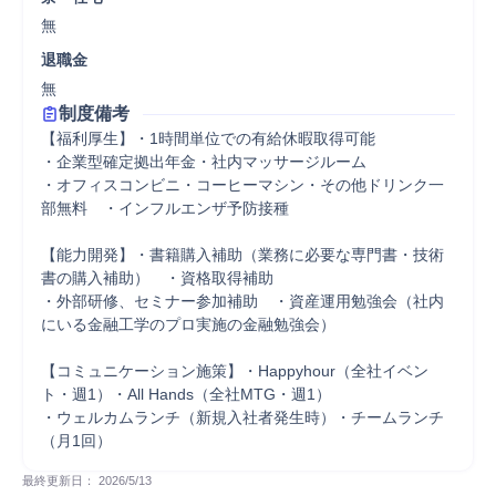
無
退職金
無
制度備考
【福利厚生】・1時間単位での有給休暇取得可能　 

・企業型確定拠出年金・社内マッサージルーム　 

・オフィスコンビニ・コーヒーマシン・その他ドリンク一
部無料　・インフルエンザ予防接種 

【能力開発】・書籍購入補助（業務に必要な専門書・技術
書の購入補助）　・資格取得補助 

・外部研修、セミナー参加補助　・資産運用勉強会（社内
にいる金融工学のプロ実施の金融勉強会） 

【コミュニケーション施策】・Happyhour（全社イベン
ト・週1）・All Hands（全社MTG・週1） 

・ウェルカムランチ（新規入社者発生時）・チームランチ
（月1回）
最終更新日： 
2026/5/13