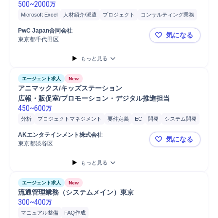
500
~
2000
万
Microsoft Excel
人材紹介/派遣
プロジェクト
コンサルティング業務
マネジメント
パートナー
プロジェクトマネジメント
PwC Japan合同会社
気になる
ブランディング
人事
監査
データ分析
人材紹介
分析
戦略立案
東京都千代田区
◤PwC J
中途採用
戦略提案
課題設定
提案
営業
コンサルタント
もっと見る
エージェント求人
New
アニマックス/キッズステーション

広報・販促室/プロモーション・デジタル推進担当
450
~
600
万
分析
プロジェクトマネジメント
要件定義
EC
開発
システム開発
AKエンタテインメント株式会社
気になる
東京都渋谷区
アニマック
もっと見る
エージェント求人
New
流通管理業務（システムメイン）東京
300
~
400
万
マニュアル整備
FAQ作成