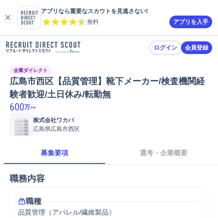
アプリなら重要なスカウトを見逃さない!
無料
アプリを入手
ログイン
会員登録
企業ダイレクト
広島市西区【品質管理】靴下メーカー/検査機関経
験者歓迎/土日休み/転勤無
600
~
万
株式会社ワカバ
広島県広島市西区
募集要項
選考・企業概要
職務内容
職種
品質管理（アパレル/繊維製品）