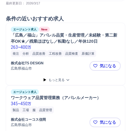
最終更新日： 
2026/3/17
条件の近いおすすめ求人
エージェント求人
New
「広島／福山」アパレル品質・生産管理／未経験・第二新
卒OK★／残業ほぼなし／転勤なし／年休120日
263
~
400
万
発注
分析
品質改善
工程改善
品質検査
原価計算
スケジュール管理
SCM/生産管理/購買/物流
進捗管理
貿易実務
株式会社TS DESIGN
気になる
商談
貿易
生産計画策定
購買/調達
デザイン
生産管理
品質管理
広島県福山市
「広島／福
生産計画
工場
海外出張
提案
Microsoft Excel
原価管理
もっと見る
品質保証
資料作成
在庫管理
繊維
外部ベンダー選定
服
エージェント求人
ワークウェア品質管理業務（アパレルメーカー）
345
~
450
万
製品
工場
服
品質管理
株式会社コーコス信岡
気になる
広島県福山市
ワークウェ