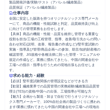
製品開発評価/実験/テスト（アパレル/繊維製品）
品質保証（アパレル/繊維製品）
仕事内容
全国に安定した販路を持つオリジナルソックス専門メーカ
ーにて、商品の機能・性能試験と判定、品質維持及び向上
に向けての管理業務をお任せします。

【具体】商品の機能・性能・品質を維持し管理する重要な
役割を担当/工場の工程管理、指導、改善/取引先からの問い
合わせ対応(説明、改善、報告書の作成など)/堅牢度試験の
実施・指導及び管理/商品企画への参加、助言/知的財産権の
確認管理、JIS規格や各種法律に則った管理・マニュアルや
規定の作成など。業務に慣れてきたら、中国の関連会社や
工場への指示・指導を行うための現地出張もお任せしま
す。
求める能力・経験
【必須】堅牢度試験関係の管理設定などができる方

【歓迎】繊維業界での品質管理の実務経験/繊維製品品質管
理士(TES)の資格/中国への出張、工場指導が可能な方

【魅力】企画から製造・卸まで自社で行うオリジナルソッ
クス専門メーカーで、100%自社企画の製品づくりに携われ
ます/業務に慣れてきたら中国の関連会社や工場への現地出