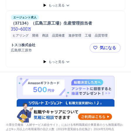
もっと見る
エージェント求人
（37134）（広島三原工場）生産管理担当者
350
~
600
万
ヒアリング
開発
商談
品質検査
進捗管理
工場
品質管理
生産管理
生産計画
繊維
スーツ
PC
トスコ株式会社
気になる
広島県三原市
（37134
もっと見る
※厚生労働省「人材サービス総合サイト」における有料職業紹介事業者のうち無期雇用お
よび4ヶ月以上の有期雇用の合計人数（2023年度実績を自社集計）2024年5月時点